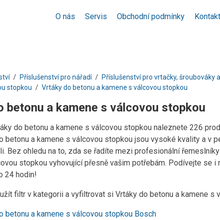
O nás
Servis
Obchodní podmínky
Kontak
ství
Příslušenství pro nářadí
Příslušenství pro vrtačky, šroubováky a
ou stopkou
Vrtáky do betonu a kamene s válcovou stopkou
o betonu a kamene s válcovou stopkou
rtáky do betonu a kamene s válcovou stopkou naleznete 226 pro
o betonu a kamene s válcovou stopkou jsou vysoké kvality a v 
li. Bez ohledu na to, zda se řadíte mezi profesionální řemeslník
ovou stopkou vyhovující přesně vašim potřebám. Podívejte se i 
 24 hodin!
žít filtr v kategorii a vyfiltrovat si Vrtáky do betonu a kamene
do betonu a kamene s válcovou stopkou Bosch