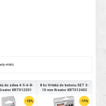
ady vrtáků
ků do zdiva 4-5-6-8-
8 ks Vrtáků do betonu SET 3-
Kreator KRT012201
10 mm Kreator KRT012402
-13%
-11%