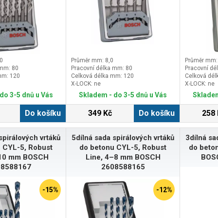
0
Průměr mm: 8,0
Průměr mm:
 mm: 80
Pracovní délka mm: 80
Pracovní dé
mm: 120
Celková délka mm: 120
Celková dél
X-LOCK: ne
X-LOCK: ne
do 3-5 dnů u Vás
Skladem - do 3-5 dnů u Vás
Skladem
Do košíku
349 Kč
Do košíku
258 
spirálových vrtáků
5dílná sada spirálových vrtáků
3dílná sa
 CYL-5, Robust
do betonu CYL-5, Robust
do beto
–10 mm BOSCH
Line, 4–8 mm BOSCH
BOS
08588167
2608588165
-15%
-12%