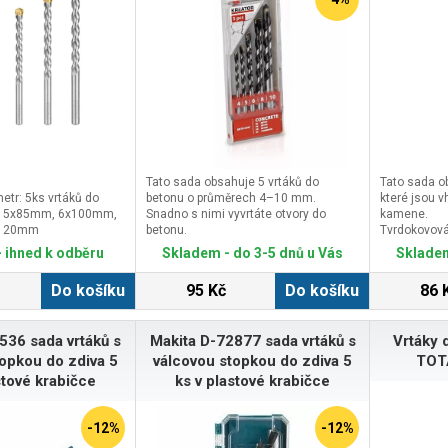
Tato sada obsahuje 5 vrtáků do
Tato sada ob
etr: 5ks vrtáků do
betonu o průměrech 4–10 mm.
které jsou v
, 5x85mm, 6x100mm,
Snadno s nimi vyvrtáte otvory do
kamene.
X120mm
betonu.
Tvrdokovová
Karbidová špička ve tvaru sekáče
zajišťuje p
 ihned k odběru
Skladem - do 3-5 dnů u Vás
Skladem
umožňuje přesné vrtání s minimem
prachu.Obsa
prachu.5 vrtáků do betonu:prům. 4 mm
zdiva:prům.
Do košíku
95 Kč
Do košíku
86 
– délka 74 mmprům. 5 mm – délka 84
mmprům. 5 
mmprům. 6 mm – délka 98 mmprům.
6 mm – dél
8 mm – délka 120 mmprům. 10 mm –
délka 118 
536 sada vrtáků s
Makita D-72877 sada vrtáků s
Vrtáky 
délka 120 mm
118 mm
topkou do zdiva 5
válcovou stopkou do zdiva 5
TOT
stové krabičce
ks v plastové krabičce
-12%
-12%