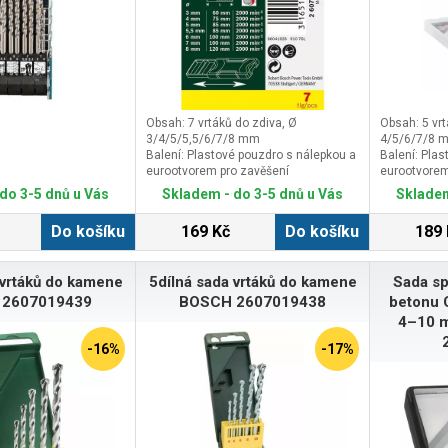
Obsah: 7 vrtáků do zdiva, Ø
Obsah: 5 vr
3/4/5/5,5/6/7/8 mm
4/5/6/7/8 
Balení: Plastové pouzdro s nálepkou a
Balení: Pla
eurootvorem pro zavěšení
eurootvorem
Rozměr d: 160 mm
Rozměr d: 
do 3-5 dnů u Vás
Skladem - do 3-5 dnů u Vás
Skladem
Rozměr š: 83 mm
Rozměr š: 
Do košíku
169 Kč
Do košíku
189 
 vrtáků do kamene
5dílná sada vrtáků do kamene
Sada sp
 2607019439
BOSCH 2607019438
betonu 
4–10 
-16%
-17%