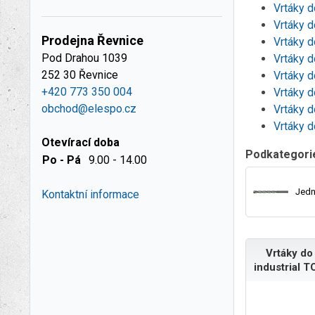
Vrtáky 
Vrtáky 
Prodejna Řevnice
Vrtáky 
Pod Drahou 1039
Vrtáky 
252 30 Řevnice
Vrtáky 
+420 773 350 004
Vrtáky 
obchod@elespo.cz
Vrtáky d
Vrtáky 
Otevírací doba
Podkategori
Po - Pá
9.00 - 14.00
Jedn
Kontaktní informace
Vrtáky do
industrial