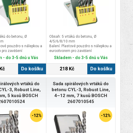
táků do betonu, Ø
Obsah: 5 vrtáků do betonu, Ø
mm
4/5/6/8/10 mm
stové pouzdro s nálepkou a
Balení: Plastové pouzdro s nálepkou a
 pro zavěšení
eurootvorem pro zavěšení
160 mm
Rozměr d: 160 mm
 - do 3-5 dnů u Vás
Skladem - do 3-5 dnů u Vás
55 mm
Rozměr š: 55 mm
Kč
Do košíku
218 Kč
Do košíku
irálových vrtáků do
Sada spirálových vrtáků do
CYL-3, Robust Line,
betonu CYL-3, Robust Line,
mm, 5 kusů BOSCH
4–12 mm, 7 kusů BOSCH
2607010524
2607010545
-12%
-12%