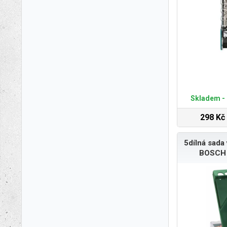
Skladem - 
298 Kč
5dílná sada
BOSCH