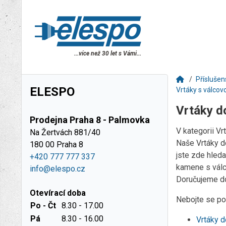
...více než 30 let s Vámi...
Příslušen
ELESPO
Vrtáky s válcov
Vrtáky d
Prodejna Praha 8 - Palmovka
V kategorii V
Na Žertvách 881/40
Naše Vrtáky d
180 00 Praha 8
jste zde hleda
+420 777 777 337
kamene s válc
info@elespo.cz
Doručujeme do
Otevírací doba
Nebojte se pou
Po - Čt
8.30 - 17.00
Pá
8.30 - 16.00
Vrtáky 