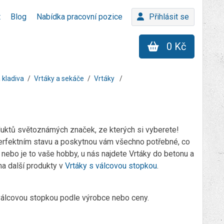
t
Blog
Nabídka pracovní pozice
Přihlásit se
0 Kč
 kladiva
Vrtáky a sekáče
Vrtáky
duktů světoznámých značek, ze kterých si vyberete!
perfektním stavu a poskytnou vám všechno potřebné, co
y nebo je to vaše hobby, u nás najdete Vrtáky do betonu a
na další produkty v
Vrtáky s válcovou stopkou
.
 s válcovou stopkou podle výrobce nebo ceny.