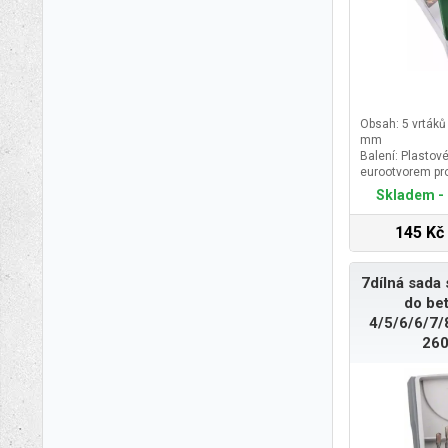
Obsah: 5 vrtáků
mm
Balení: Plastov
eurootvorem pr
Rozměr d: 160
Skladem - 
Rozměr š: 55 
145 Kč
7dílná sada 
do be
4/5/6/6/7
26