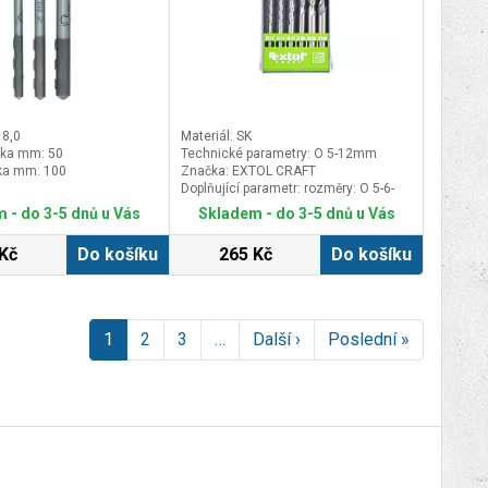
 8,0
Materiál: SK
lka mm: 50
Technické parametry: O 5-12mm
ka mm: 100
Značka: EXTOL CRAFT
Doplňující parametr: rozměry: O 5-6-
8x110mm, O 8-10-12x160mm
 - do 3-5 dnů u Vás
Skladem - do 3-5 dnů u Vás
Kč
Do košíku
265 Kč
Do košíku
1
2
3
…
Další ›
Poslední »