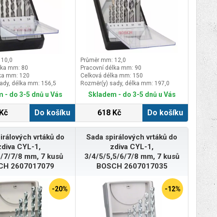
 10,0
Průměr mm: 12,0
lka mm: 80
Pracovní délka mm: 90
ka mm: 120
Celková délka mm: 150
ady, délka mm: 156,5
Rozměr(y) sady, délka mm: 197,0
 - do 3-5 dnů u Vás
Skladem - do 3-5 dnů u Vás
Kč
Do košíku
618 Kč
Do košíku
irálových vrtáků do
Sada spirálových vrtáků do
zdiva CYL-1,
zdiva CYL-1,
6/7/7/8 mm, 7 kusů
3/4/5/5,5/6/7/8 mm, 7 kusů
CH 2607017079
BOSCH 2607017035
-20%
-12%