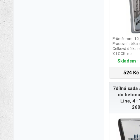
Průměr mm: 10,
Pracovní délka
Celková délka 
X-LOCK: ne
Skladem - 
524 Kč
7dílná sada 
do betonu
Line, 4
26