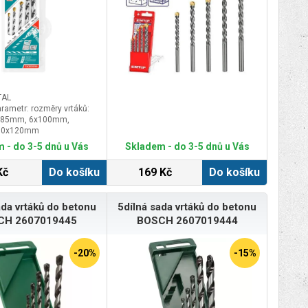
TAL
arametr: rozměry vrtáků:
x85mm, 6x100mm,
10x120mm
 - do 3-5 dnů u Vás
Skladem - do 3-5 dnů u Vás
Kč
Do košíku
169 Kč
Do košíku
ada vrtáků do betonu
5dílná sada vrtáků do betonu
CH 2607019445
BOSCH 2607019444
-20%
-15%