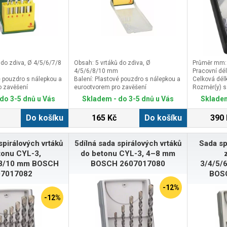
 do zdiva, Ø 4/5/6/7/8
Obsah: 5 vrtáků do zdiva, Ø
Průměr mm:
4/5/6/8/10 mm
Pracovní dé
é pouzdro s nálepkou a
Balení: Plastové pouzdro s nálepkou a
Celková dél
o zavěšení
eurootvorem pro zavěšení
Rozměr(y) s
 mm
Rozměr d: 160 mm
do 3-5 dnů u Vás
Skladem - do 3-5 dnů u Vás
Skladem
mm
Rozměr š: 55 mm
Do košíku
165 Kč
Do košíku
390 
spirálových vrtáků
5dílná sada spirálových vrtáků
Sada sp
tonu CYL-3,
do betonu CYL-3, 4–8 mm
/8/10 mm BOSCH
BOSCH 2607017080
3/4/5/
07017082
BOS
-12%
-12%