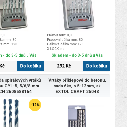
 8,0
Průměr mm: 8,0
lka mm: 80
Pracovní délka mm: 80
ka mm: 120
Celková délka mm: 120
X-LOCK: ne
 - do 3-5 dnů u Vás
Skladem - do 3-5 dnů u Vás
Kč
Do košíku
292 Kč
Do košíku
da spirálových vrtáků
Vrtáky příklepové do betonu,
nu CYL-5, 5/6/8 mm
sada 6ks, o 5-12mm, sk
CH 2608588164
EXTOL CRAFT 25048
-12%