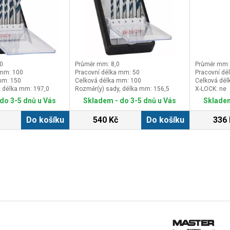
0
Průměr mm: 8,0
Průměr mm:
 mm: 100
Pracovní délka mm: 50
Pracovní dé
mm: 150
Celková délka mm: 100
Celková dél
, délka mm: 197,0
Rozměr(y) sady, délka mm: 156,5
X-LOCK: ne
do 3-5 dnů u Vás
Skladem - do 3-5 dnů u Vás
Skladem
Do košíku
540 Kč
Do košíku
336 