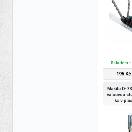
Skladem - 
195 Kč
Makita D-73
válcovou st
ks v pla