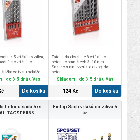
sahuje 5 vrtáků do zdiva,
Tato sada obsahuje 8 vrtáků do
hodné pro vrtání do
betonu o průměrech 3–10 mm.
Snadno s nimi vyvrtáte otvory do
 špička ve tvaru sekáče
betonu.
řesné vrtání s minimem
Karbidová špička ve tvaru sekáče
 - do 3-5 dnů u Vás
Skladem - do 3-5 dnů u Vás
h sady – 5 vrtáků do
umožňuje přesné vrtání s minimem
 4 mm – délka 73
prachu.8 vrtáků do betonu:prům. 3 mm
Kč
Do košíku
124 Kč
Do košíku
mm – délka 83 mmprům.
– délka 68 mmprům. 4 mm – délka 78
ka 97 mmprům. 8 mm –
mmprům. 5 mm – délka 84 mmprům.
mmprům. 10 mm – délka
6 mm – délka 100 mmprům. 7 mm –
do betonu sada 5ks
Emtop Sada vrtáků do zdiva 5
délka 100 mmprům. 8 mm – délka
120 mmprům. 9 mm – délka 120
AL TACSD5055
ks
mmprům. 10 mm – délka 120 mm