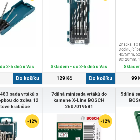
Značka: TO
Doplňující p
4x75mm, 5
8x120mm, 
do 3-5 dnů u Vás
Skladem - do 3-5 dnů u Vás
Skladem
Do košíku
129 Kč
Do košíku
99 
483 sada vrtáků s
7dílná minisada vrtáků do
5dílná s
opkou do zdiva 12
kamene X-Line BOSCH
BOS
stové krabičce
2607019581
-12%
-12%