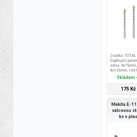
Značka: TOTAL
Doplňující param
zdiva: 4x75mm
8x120mm, 10
Skladem -
175 Kč
Makita E-11
válcovou s
ks v pla