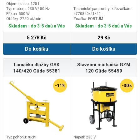
Objem bubnu: 125 l
Typ motoru: 230 V/ 50 Hz
Technické parametry: k řezačkám
Příkon: 550 W
4770840/41/42
Otáčky: 2750 ot/min
Značka: FORTUM
Skladem - do 3-5 dnů u Vás
Skladem - do 3-5 dnů u Vás
5 278 Kč
29 Kč
Do košíku
Do košíku
Lamačka dlažby GSK
Stavební míchačka GZM
140/420 Güde 55381
120 Güde 55459
-11%
-30%
Typ pohonu: ruční
Napětí: 230 V