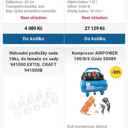
Délka řezu: 42 cm
Objem bubnu: 120 l
Transportní kolečka: ano
Výkon: 2000 W
Max. výška lámaného materiálu:
Otáčky bubnu: 30 min-¹
14 cm
Není skladem
Není skladem
4 089 Kč
27 129 Kč
Do košíku
Do košíku
Náhradní podložky sada
Kompresor AIRPOWER
10ks, do lamače ze sady
190/8/6 Güde 50089
941000 EXTOL CRAFT
941000B
-30%
Druh kompresoru: pístový