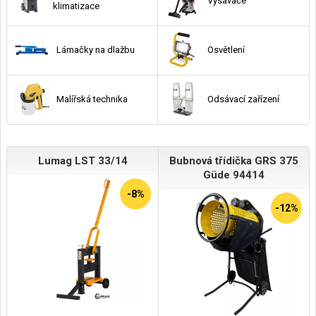
Vysavače
klimatizace
Lámačky na dlažbu
Osvětlení
Malířská technika
Odsávací zařízení
Lumag LST 33/14
Bubnová třídička GRS 375
Güde 94414
-8%
-12%