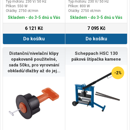
Typ motoru: 230 V/ 50 Hz
Typ motoru: 230 V/ 50 Hz
Příkon: 550 W
Příkon: 800 W
Otáčky: 2750 ot/min
Otáčky: 2750 ot/min
Skladem - do 3-5 dnů u Vás
Skladem - do 3-5 dnů u Vás
6 121 Kč
7 095 Kč
Do košíku
Do košíku
Distanční/nivelační klipy
Scheppach HSC 130
opakovaně použitelné,
páková štípačka kamene
sada 50ks, pro vyrovnání
obkladů/dlažby až do jej...
-2%