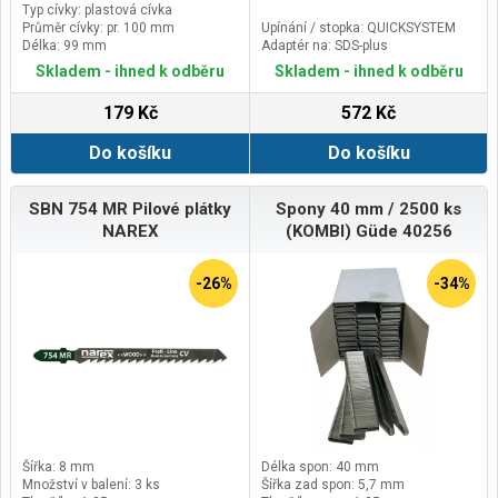
Typ cívky: plastová cívka
Průměr cívky: pr. 100 mm
Upínání / stopka: QUICKSYSTEM
Délka: 99 mm
Adaptér na: SDS-plus
Skladem - ihned k odběru
Skladem - ihned k odběru
179 Kč
572 Kč
Do košíku
Do košíku
SBN 754 MR Pilové plátky
Spony 40 mm / 2500 ks
NAREX
(KOMBI) Güde 40256
-26%
-34%
Šířka: 8 mm
Délka spon: 40 mm
Množství v balení: 3 ks
Šířka zad spon: 5,7 mm