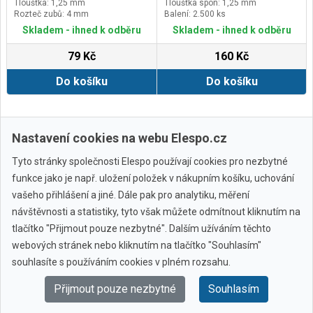
Tloušťka: 1,25 mm
Tloušťka spon: 1,25 mm
Rozteč zubů: 4 mm
Balení: 2.500 ks
Skladem - ihned k odběru
Skladem - ihned k odběru
79 Kč
160 Kč
Do košíku
Do košíku
Další ›
Poslední »
Nastavení cookies na webu Elespo.cz
Tyto stránky společnosti Elespo používají cookies pro nezbytné
funkce jako je např. uložení položek v nákupním košíku, uchování
vašeho přihlášení a jiné. Dále pak pro analytiku, měření
návštěvnosti a statistiky, tyto však můžete odmítnout kliknutím na
tlačítko "Přijmout pouze nezbytné". Dalším užíváním těchto
webových stránek nebo kliknutím na tlačítko "Souhlasím"
Všechny značky
souhlasíte s používáním cookies v plném rozsahu.
Přijmout pouze nezbytné
Souhlasím
© 2010 - 2026 Elespo.cz