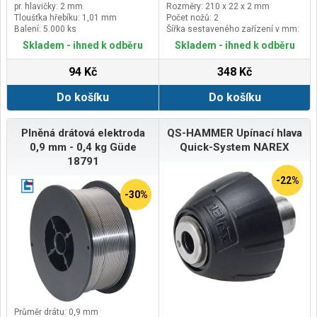
pr. hlavičky: 2 mm
Rozměry: 210 x 22 x 2 mm
Tloušťka hřebíku: 1,01 mm
Počet nožů: 2
Balení: 5.000 ks
Šířka sestaveného zařízení v mm:
22
Skladem - ihned k odběru
Skladem - ihned k odběru
94 Kč
348 Kč
Do košíku
Do košíku
Plněná drátová elektroda
QS-HAMMER Upínací hlava
0,9 mm - 0,4 kg Güde
Quick-System NAREX
18791
-22%
-30%
Průměr drátu: 0,9 mm