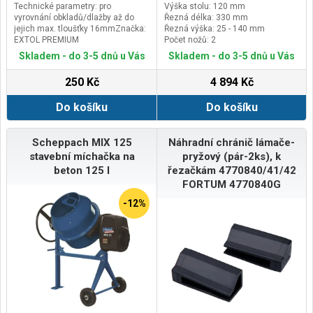
Technické parametry: pro
Výška stolu: 120 mm
vyrovnání obkladů/dlažby až do
Řezná délka: 330 mm
jejich max. tloušťky 16mmZnačka:
Řezná výška: 25 - 140 mm
EXTOL PREMIUM
Počet nožů: 2
Skladem - do 3-5 dnů u Vás
Skladem - do 3-5 dnů u Vás
250 Kč
4 894 Kč
Do košíku
Do košíku
Scheppach MIX 125
Náhradní chránič lámače-
stavební míchačka na
pryžový (pár-2ks), k
beton 125 l
řezačkám 4770840/41/42
FORTUM 4770840G
-12%