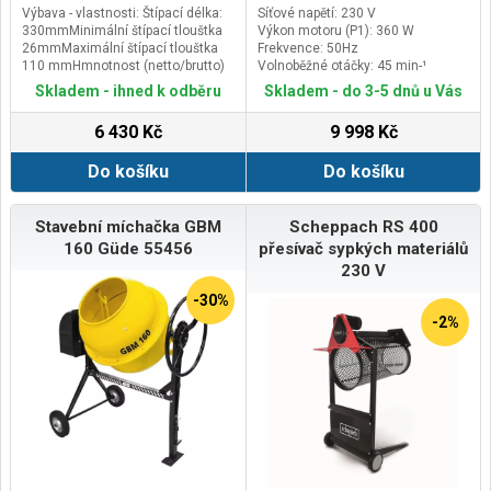
Výbava - vlastnosti: Štípací délka:
Síťové napětí: 230 V
330mmMinimální štípací tlouštka
Výkon motoru (P1): 360 W
26mmMaximální štípací tlouštka
Frekvence: 50Hz
110 mmHmnotnost (netto/brutto)
Volnoběžné otáčky: 45 min-¹
33,5/38,5kgVelikost balení (DxŠxV)
Skladem - ihned k odběru
Skladem - do 3-5 dnů u Vás
890 x 350 x 720mmStavitelná
lamača kamene vhodná ke šípání
6 430 Kč
9 998 Kč
všch běžých formátů kamene,
zámkových dlažb, desek,
Do košíku
Do košíku
obrubníků atd..
Stavební míchačka GBM
Scheppach RS 400
160 Güde 55456
přesívač sypkých materiálů
230 V
-30%
-2%