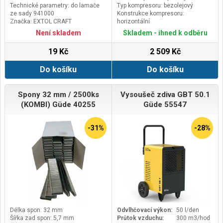
Technické parametry: do lamače
Typ kompresoru: bezolejový
ze sady 941000
Konstrukce kompresoru:
Značka: EXTOL CRAFT
horizontální
Druh pohonu: elektrický
Není skladem
Skladem - ihned k odběru
19 Kč
2 509 Kč
Do košíku
Do košíku
Spony 32 mm / 2500ks
Vysoušeč zdiva GBT 50.1
(KOMBI) Güde 40255
Güde 55547
-31%
-28%
Délka spon: 32 mm
Odvlhčovací výkon:
50 l/den
Šířka zad spon: 5,7 mm
Průtok vzduchu:
300 m3/hod