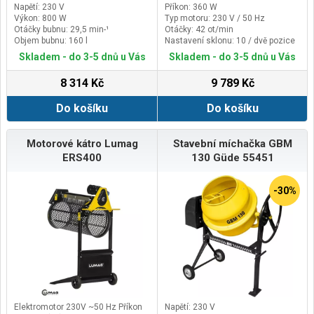
Napětí: 230 V
Příkon: 360 W
Výkon: 800 W
Typ motoru: 230 V / 50 Hz
Otáčky bubnu: 29,5 min-¹
Otáčky: 42 ot/min
Objem bubnu: 160 l
Nastavení sklonu: 10 / dvě pozice
°
Skladem - do 3-5 dnů u Vás
Skladem - do 3-5 dnů u Vás
8 314 Kč
9 789 Kč
Do košíku
Do košíku
Motorové kátro Lumag
Stavební míchačka GBM
ERS400
130 Güde 55451
-30%
Elektromotor 230V ~50 Hz Příkon
Napětí: 230 V