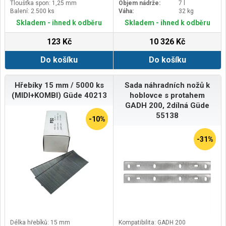
Tloušťka spon: 1,25 mm
Objem nádrže:
7 l
Balení: 2.500 ks
Váha:
32 kg
Skladem - ihned k odběru
Skladem - ihned k odběru
123 Kč
10 326 Kč
Do košíku
Do košíku
Hřebíky 15 mm / 5000 ks
Sada náhradních nožů k
(MIDI+KOMBI) Güde 40213
hoblovce s protahem
GADH 200, 2dílná Güde
55138
-10%
-31%
Délka hřebíků: 15 mm
Kompatibilita: GADH 200