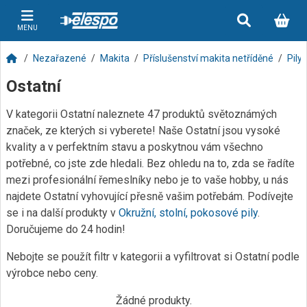
MENU
Nezařazené
Makita
Příslušenství makita netříděné
Pily
Ostatní
V kategorii Ostatní naleznete 47 produktů světoznámých
značek, ze kterých si vyberete! Naše Ostatní jsou vysoké
kvality a v perfektním stavu a poskytnou vám všechno
potřebné, co jste zde hledali. Bez ohledu na to, zda se řadíte
mezi profesionální řemeslníky nebo je to vaše hobby, u nás
najdete Ostatní vyhovující přesně vašim potřebám. Podívejte
se i na další produkty v
Okružní, stolní, pokosové pily
.
Doručujeme do 24 hodin!
Nebojte se použít filtr v kategorii a vyfiltrovat si Ostatní podle
výrobce nebo ceny.
Žádné produkty.