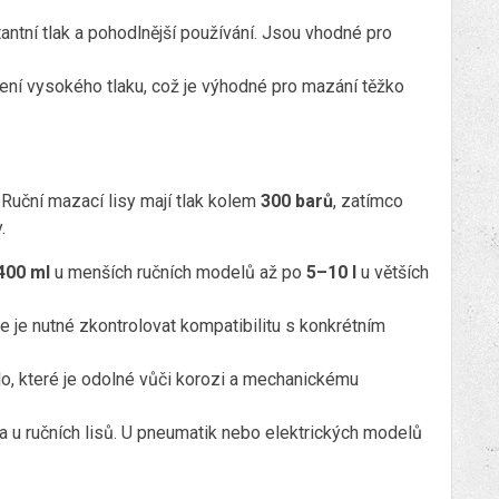
tantní tlak a pohodlnější používání. Jsou vhodné pro
ní vysokého tlaku, což je výhodné pro mazání těžko
Ruční mazací lisy mají tlak kolem
300 barů
, zatímco
.
400 ml
u menších ručních modelů až po
5–10 l
u větších
ale je nutné zkontrolovat kompatibilitu s konkrétním
lo, které je odolné vůči korozi a mechanickému
a u ručních lisů. U pneumatik nebo elektrických modelů