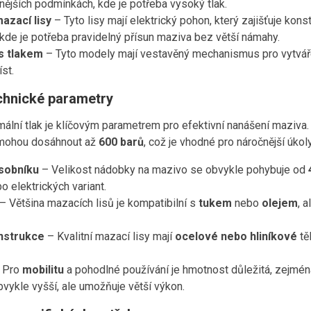
nějších podmínkách, kde je potřeba vysoký tlak.
azací lisy
– Tyto lisy mají elektrický pohon, který zajišťuje kons
 kde je potřeba pravidelný přísun maziva bez větší námahy.
 s tlakem
– Tyto modely mají vestavěný mechanismus pro vytváře
st.
chnické parametry
lní tlak je klíčovým parametrem pro efektivní nanášení maziva. 
mohou dosáhnout až
600 barů
, což je vhodné pro náročnější úkoly
sobníku
– Velikost nádobky na mazivo se obvykle pohybuje od
 elektrických variant.
– Většina mazacích lisů je kompatibilní s
tukem
nebo
olejem
, 
nstrukce
– Kvalitní mazací lisy mají
ocelové nebo hliníkové
tě
 Pro
mobilitu
a pohodlné používání je hmotnost důležitá, zejmén
vykle vyšší, ale umožňuje větší výkon.