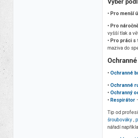
Výběr podl
•
Pro menší ú
•
Pro náročně
vyšší tlak a v
•
Pro práci s 
maziva do spec
Ochranné
•
Ochranné b
•
Ochranné r
•
Ochranný o
•
Respirátor
Tip od profes
šroubováky
,
p
nářadí napříkl