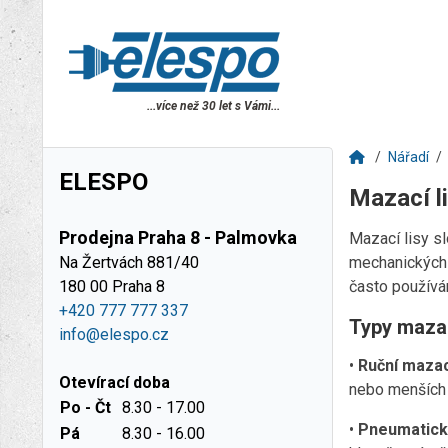
...více než 30 let s Vámi...
Nářadí
ELESPO
Mazací l
Prodejna Praha 8 - Palmovka
Mazací lisy s
Na Žertvách 881/40
mechanických s
180 00 Praha 8
často používán
+420 777 777 337
Typy mazac
info@elespo.cz
•
Ruční mazací
Otevírací doba
nebo menších 
Po - Čt
8.30 - 17.00
•
Pneumatické
Pá
8.30 - 16.00