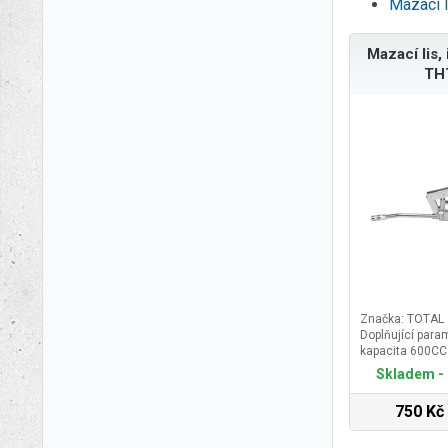
Mazací 
Mazací lis,
TH
Značka: TOTAL
Doplňující param
kapacita 600CC
Skladem - 
750 Kč