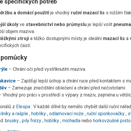
e specifických potřeb
držbu a domácí použití
je vhodný
ruční mazací lis
s nižším tl
jší úkoly
ve
stavebnictví nebo průmyslu
je lepší volit
pneumat
ětší objem maziva.
těžkými stroji
a těžko dostupnými místy je ideální
mazací lis s
ifických částí.
 pomůcky
rýle
– Chrání oči před vystříknutím maziva.
ukavice
– Zajišťují lepší úchop a chrání ruce před kontaktem s ma
děv
– Zamezuje znečištění oblečení a chrání před nečistotami.
– Vhodný pro práci v prostředí s výpary z maziv, zejména u větší
ionálů z
Elespa
: V každé dílně by nemělo chybět další ruční nářad
ilníky a rašple
,
hoblíky
,
odlamovací nože
,
ruční sponkovačky
,
s
ad:
brusky
,
pily
frézy
,
hoblíky
,
míchadla
nebo
horkovzušné pisto