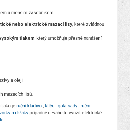
akem a menším zásobníkem.
ické nebo elektrické mazací lisy
, které zvládnou
 vysokým tlakem
, který umožňuje přesné nanášení
zivy a oleji.
ch mazacích lisů.
í jako je
ruční kladivo
,
klíče
,
gola sady
,
ruční
vorky a držáky
případně neváhejte využít elektrícké
le