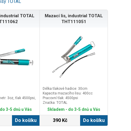
lisy TOTAL
 industrial TOTAL
Mazací lis, industrial TOTAL
T111062
THT111051
Délka tlakové hadice: 30cm
Kapacita mazacího lisu: 400cc
etr: 3oz, tlak 4500psi,
Pracovní tlak: 4500psi
Značka: TOTAL
do 3-5 dnů u Vás
Skladem - do 3-5 dnů u Vás
Do košíku
390 Kč
Do košíku