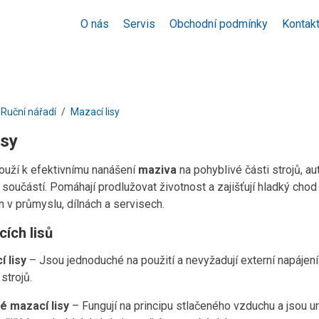
O nás
Servis
Obchodní podmínky
Kontak
Ruční nářadí
Mazací lisy
isy
louží k efektivnímu nanášení
maziva
na pohyblivé části strojů, a
oučástí. Pomáhají prodlužovat životnost a zajišťují hladký chod st
 v průmyslu, dílnách a servisech.
ích lisů
 lisy
– Jsou jednoduché na použití a nevyžadují externí napájení.
strojů.
 mazací lisy
– Fungují na principu stlačeného vzduchu a jsou u