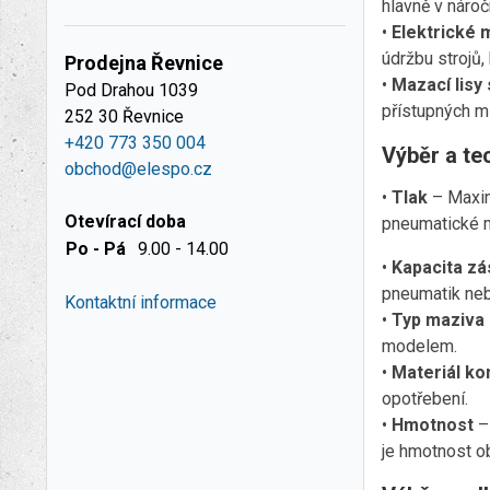
hlavně v nároč
•
Elektrické m
údržbu strojů,
Prodejna Řevnice
•
Mazací lisy
Pod Drahou 1039
přístupných mí
252 30 Řevnice
+420 773 350 004
Výběr a te
obchod@elespo.cz
•
Tlak
– Maximá
Otevírací doba
pneumatické 
Po - Pá
9.00 - 14.00
•
Kapacita zá
pneumatik nebo
Kontaktní informace
•
Typ maziva
modelem.
•
Materiál ko
opotřebení.
•
Hmotnost
–
je hmotnost ob