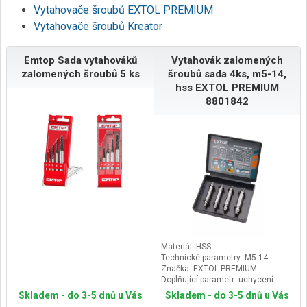
Vytahovače šroubů EXTOL PREMIUM
Vytahovače šroubů Kreator
Emtop Sada vytahováků
Vytahovák zalomených
zalomených šroubů 5 ks
šroubů sada 4ks, m5-14,
hss EXTOL PREMIUM
8801842
Materiál: HSS
Technické parametry: M5-14
Značka: EXTOL PREMIUM
Doplňující parametr: uchycení
šestihran,pro šrouby M5-6, M6-8,
Skladem - do 3-5 dnů u Vás
Skladem - do 3-5 dnů u Vás
M8-10, M10-14