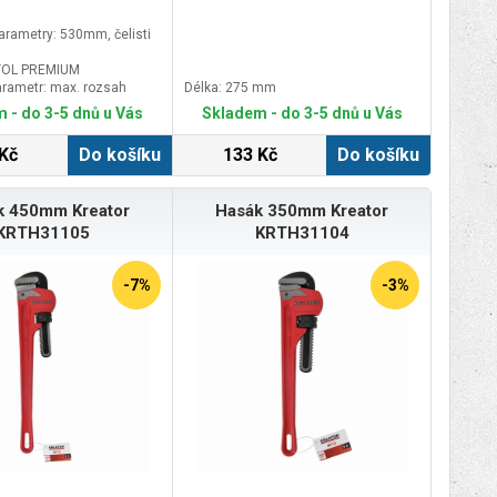
arametry: 530mm, čelisti
TOL PREMIUM
parametr: max. rozsah
Délka: 275 mm
 - do 3-5 dnů u Vás
Skladem - do 3-5 dnů u Vás
Kč
Do košíku
133 Kč
Do košíku
k 450mm Kreator
Hasák 350mm Kreator
KRTH31105
KRTH31104
-7%
-3%