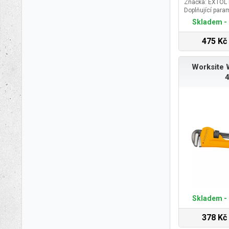
Značka: EXTOL
Doplňující para
40mm
Skladem - 
475 Kč
Worksite 
Skladem - 
378 Kč