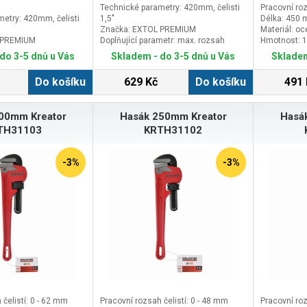
Technické parametry: 420mm, čelisti
Pracovní roz
etry: 420mm, čelisti
1,5"
Délka: 450
Značka: EXTOL PREMIUM
Materiál: oc
 PREMIUM
Doplňující parametr: max. rozsah
Hmotnost: 1
metr: max. rozsah
55mm
do 3-5 dnů u Vás
Skladem - do 3-5 dnů u Vás
Skladem
Do košíku
629 Kč
Do košíku
491 
00mm Kreator
Hasák 250mm Kreator
Hasá
TH31103
KRTH31102
-3%
-3%
čelistí: 0 - 62 mm
Pracovní rozsah čelistí: 0 - 48 mm
Pracovní roz