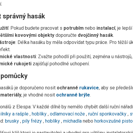
.
t správný hasák
žití
: Pokud budete pracovat s
potrubím
nebo
instalací
, je lepš
ětšími kovovými objekty
doporučte
dvojčinný hasák
.
ástroje
: Délka hasáku by měla odpovídat typu práce. Pro těžší úko
fekt.
ické vlastnosti
: Zvažte pohodlí při použití, zejména u nástrojů
ické rukojeti
zajišťují pohodlné uchopení.
 pomůcky
 hasáků je doporučeno nosit
ochranné
rukavice
, aby se předešl
 materiály
, je vhodné nosit
ochranné brýle
.
onálů z Elespa: V každé dílně by nemělo chybět další ruční nářadí
ilníky a rašple
,
hoblíky
,
odlamovací nože
,
ruční sponkovačky
,
s
ad:
brusky
,
pily
frézy
,
hoblíky
,
míchadla
nebo
horkovzušné pisto
šťový klíč který je nastavitelný a vhodný pro většinu instalatersk