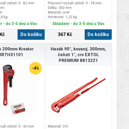
sah čelistí: 0 - 82 mm
Pracovní rozsah čelistí: 0 - 78 mm
 mm
Délka: 350 mm
el
Materiál: ocel
,8 kg
Hmotnost: 1,22 kg
 - do 3-5 dnů u Vás
Skladem - do 3-5 dnů u Vás
Kč
Do košíku
367 Kč
Do košíku
k 200mm Kreator
Hasák 90°, kovaný, 300mm,
KRTH31101
čelisti 1", crv EXTOL
PREMIUM 8813221
-4%
sah čelistí: 0 - 36 mm
Materiál: CrV