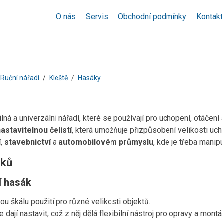
O nás
Servis
Obchodní podmínky
Kontak
Ruční nářadí
Kleště
Hasáky
lná a univerzální nářadí, které se používají pro uchopení, otáčen
nastavitelnou čelistí
, která umožňuje přizpůsobení velikosti uc
í
,
stavebnictví
a
automobilovém průmyslu
, kde je třeba mani
áků
í hasák
ou škálu použití pro různé velikosti objektů.
e dají nastavit, což z něj dělá flexibilní nástroj pro opravy a montá