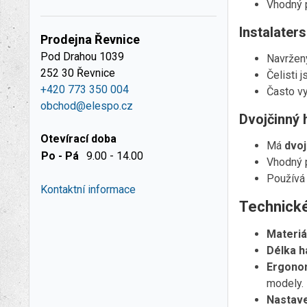
Vhodný p
Instalater
Prodejna Řevnice
Pod Drahou 1039
Navržený
252 30 Řevnice
Čelisti 
+420 773 350 004
Často vy
obchod@elespo.cz
Dvojčinný 
Otevírací doba
Má
dvoj
Po - Pá
9.00 - 14.00
Vhodný 
Používá
Kontaktní informace
Technick
Materiá
Délka h
Ergono
modely.
Nastaven