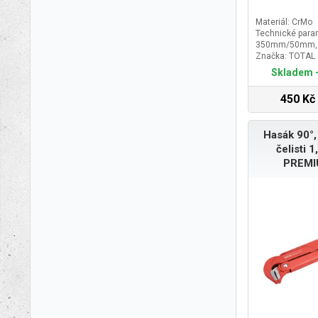
Materiál: CrMo
Technické param
350mm/50mm, i
Značka: TOTAL
Skladem -
450 Kč
Hasák 90°,
čelisti 
PREMI