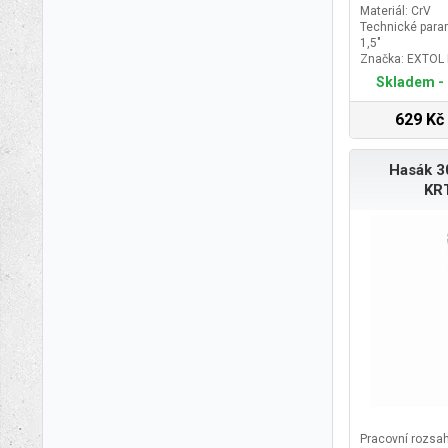
Materiál: CrV
Technické param
1,5"
Značka: EXTOL
Doplňující para
Skladem - 
55mm
629 Kč
Hasák 3
KR
Pracovní rozsah 