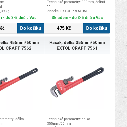
 mm
Technické parametry: 300mm, čelisti
el
1"
,39 kg
Značka: EXTOL PREMIUM
Doplňující parametr: max. rozsah
 - do 3-5 dnů u Vás
Skladem - do 3-5 dnů u Vás
40mm
Kč
Do košíku
475 Kč
Do košíku
 délka 455mm/60mm
Hasák, délka 355mm/50mm
OL CRAFT 7562
EXTOL CRAFT 7561
arametry: délka
Technické parametry: délka
mm
355mm/50mm