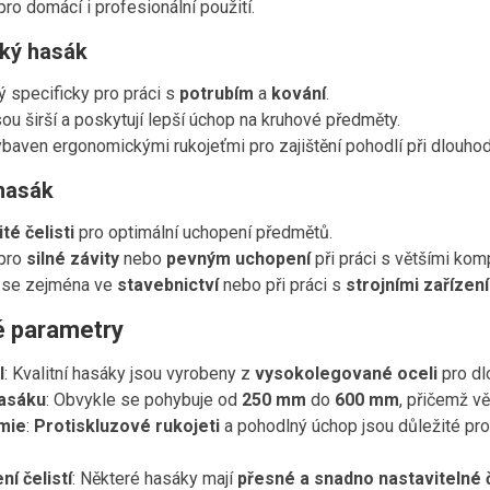
ro domácí i profesionální použití.
ský hasák
 specificky pro práci s
potrubím
a
kování
.
jsou širší a poskytují lepší úchop na kruhové předměty.
baven ergonomickými rukojeťmi pro zajištění pohodlí při dlouho
hasák
ité čelisti
pro optimální uchopení předmětů.
pro
silné závity
nebo
pevným uchopení
při práci s většími kom
 se zejména ve
stavebnictví
nebo při práci s
strojními zařízen
é parametry
l
: Kvalitní hasáky jsou vyrobeny z
vysokolegované oceli
pro dl
asáku
: Obvykle se pohybuje od
250 mm
do
600 mm
, přičemž vě
mie
:
Protiskluzové rukojeti
a pohodlný úchop jsou důležité pr
í čelistí
: Některé hasáky mají
přesné a snadno nastavitelné č