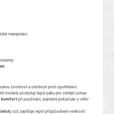
dobé manipulaci.
ponenty.
ími
.
ouhou životnost a odolnost proti opotřebení.
tší modely poskytují lepší páku pro silnější úchop.
o
komfort
při používání, zejména pokud jde o větší
elisti
, což zajišťuje lepší přizpůsobení velikosti