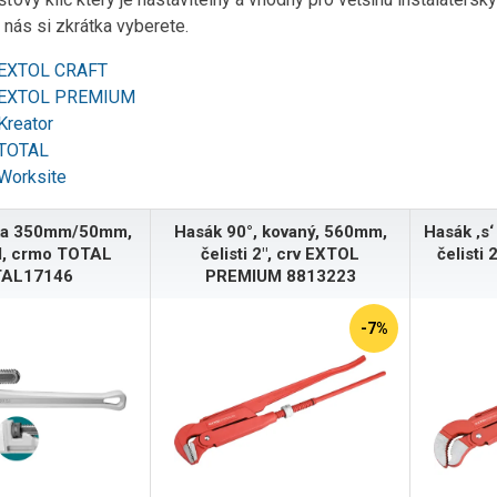
 nás si zkrátka vyberete.
 EXTOL CRAFT
 EXTOL PREMIUM
Kreator
 TOTAL
Worksite
lka 350mm/50mm,
Hasák 90°, kovaný, 560mm,
Hasák ‚s‘
al, crmo TOTAL
čelisti 2", crv EXTOL
čelisti
AL17146
PREMIUM 8813223
-7%