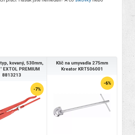
 typ, kovaný, 530mm,
Klíč na umyvadla 275mm
 2" EXTOL PREMIUM
Kreator KRT506001
8813213
-6%
-7%