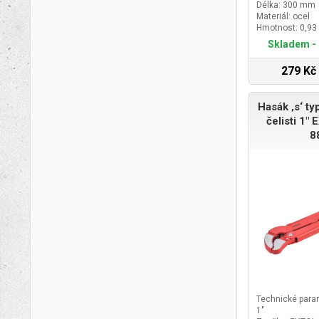
Délka: 300 mm
Materiál: ocel
Hmotnost: 0,93
Skladem - 
279 Kč
Hasák ‚s‘ t
čelisti 1
8
Technické param
1"