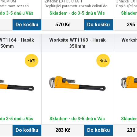
 PREMIUM
Značka: EXTOL CRAFT
Značka: EX
metr: max. rozsah
Doplňující parametr: rozsah čelistí do
Doplňující p
75mm
60mm
do 3-5 dnů u Vás
Skladem - do 3-5 dnů u Vás
Skladem
Do košíku
570 Kč
Do košíku
395 
WT1164 - Hasák
Worksite WT1163 - Hasák
Worksi
450mm
350mm
-5%
-5%
do 3-5 dnů u Vás
Skladem - do 3-5 dnů u Vás
Skladem
Do košíku
283 Kč
Do košíku
236 