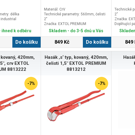
Materiál: CrV
Technické p
etry: délka
Technické parametry: 560mm, čelisti
2"
ndustrial
2"
Značka: EX
Značka: EXTOL PREMIUM
Doplňující 
Doplňující parametr: max. rozsah
67mm
 ihned k odběru
Skladem - do 3-5 dnů u Vás
Skladem
67mm
Do košíku
849 Kč
Do košíku
849 
 kovaný, 420mm,
Hasák ‚s‘ typ, kovaný, 420mm,
Hasá
1,5", crv EXTOL
čelisti 1,5" EXTOL PREMIUM
UM 8813222
8813212
-7%
-7%