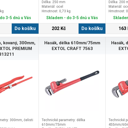
Délka: 250 mm
Délka: 200
Materiál: ocel
Materiál: oc
 kg
Hmotnost: 0,73 kg
Hmotnost: 0
do 3-5 dnů u Vás
Skladem - do 3-5 dnů u Vás
Skladem
Do košíku
202 Kč
Do košíku
163 
yp, kovaný, 300mm,
Hasák, délka 610mm/75mm
Hasák,
" EXTOL PREMIUM
EXTOL CRAFT 7563
EXT
813211
etry: 300mm, čelisti
Technické parametry: délka
Technické p
610mm/75mm
455mm/60