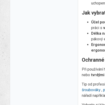
uchopení
Jak vybra
Účel pou
práci s
v
Délka n
pákový e
Ergonom
ergonom
Ochranné
Při používání
nebo
tvrdými
Tip od profesi
šroubováky
,
p
nářadí napříkl
Vyberte si kle