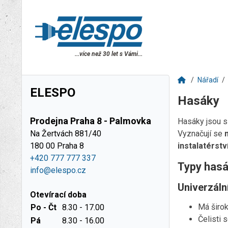
...více než 30 let s Vámi...
Nářadí
ELESPO
Hasáky
Prodejna Praha 8 - Palmovka
Hasáky jsou si
Na Žertvách 881/40
Vyznačují se
180 00 Praha 8
instalatérstv
+420 777 777 337
Typy has
info@elespo.cz
Univerzáln
Otevírací doba
Má širok
Po - Čt
8.30 - 17.00
Čelisti s
Pá
8.30 - 16.00