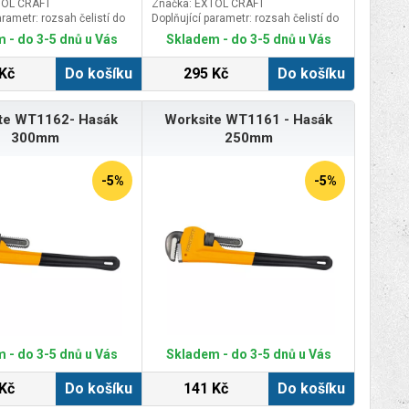
TOL CRAFT
Značka: EXTOL CRAFT
arametr: rozsah čelistí do
Doplňující parametr: rozsah čelistí do
50mm
 - do 3-5 dnů u Vás
Skladem - do 3-5 dnů u Vás
Kč
Do košíku
295 Kč
Do košíku
te WT1162- Hasák
Worksite WT1161 - Hasák
300mm
250mm
-5%
-5%
 - do 3-5 dnů u Vás
Skladem - do 3-5 dnů u Vás
Kč
Do košíku
141 Kč
Do košíku