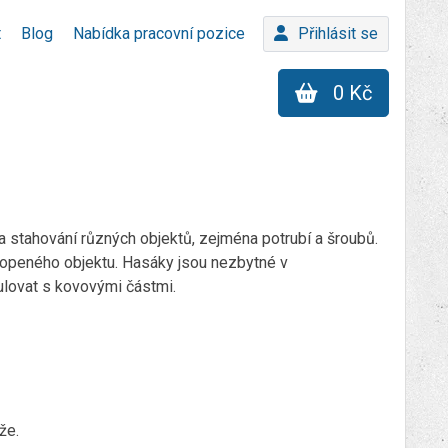
t
Blog
Nabídka pracovní pozice
Přihlásit se
0 Kč
í a stahování různých objektů, zejména potrubí a šroubů.
hopeného objektu. Hasáky jsou nezbytné v
pulovat s kovovými částmi.
že.