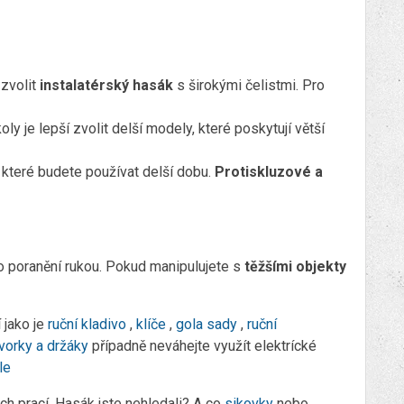
í zvolit
instalatérský hasák
s širokými čelistmi. Pro
ly je lepší zvolit delší modely, které poskytují větší
, které budete používat delší dobu.
Protiskluzové a
o poranění rukou. Pokud manipulujete s
těžšími objekty
 jako je
ruční kladivo
,
klíče
,
gola sady
,
ruční
vorky a držáky
případně neváhejte využít elektrícké
le
ých prací. Hasák jste nehledali? A co
sikovky
nebo