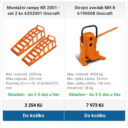
Montážní rampy KR 2001 -
Strojní zvedák MH 8
set 2 ks 6202001 Unicraft
6190008 Unicraft
Max. nosnost: 2000 kg
Max. nosnost: 8000 kg
Šířka nájezdu: 225 mm
Min. výška zdvihu: 20 mm
Rozměry (š × v × h): 910×360×270
Max. výška zdvihu: 140 mm
mm
Hmotnost: 28 kg
Hmotnost: 1ks - 7,9 kg
Skladem - do 3-5 dnů u Vás
Skladem - do 3-5 dnů u Vás
3 254 Kč
7 973 Kč
Do košíku
Do košíku