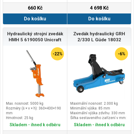
660 Kč
4 698 Kč
Do košíku
Do košíku
Hydraulický strojní zvedák
Zvedák hydraulický GRH
HMH 5 6190050 Unicraft
2/330 L Güde 18032
-22%
-6%
Max. nosnost: 5000 kg
Maximální nosnost: 2.000 kg
Rozměry (š × v × h): 360×430×190
Minimální výška: 85 mm
mm
Maximální výška zdvihu: 330 mm
Hmotnost: 25 kg
Šířka sestaveného zařízení v mm:
200
Skladem - ihned k odběru
Skladem - ihned k odběru