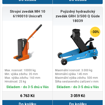
Strojní zvedák MH 10
Pojízdný hydraulický
6190010 Unicraft
zvedák GRH 3/500 Q Güde
18039
-30%
Max. nosnost: 10000 kg
Maximální nosnost: 3.000 kg
Min. výška zdvihu: 35 mm
Minimální výška: 145 mm
Max. výška zdvihu: 160 mm
Maximální výška zdvihu: 500 mm
Hmotnost: 25 kg
Šířka sestaveného zařízení v mm:
350
Skladem - do 3-5 dnů u Vás
Skladem - do 3-5 dnů u Vás
6 763 Kč
3 059 Kč
Do košíku
Do košíku