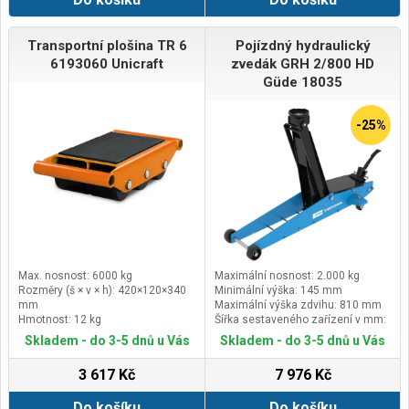
Transportní plošina TR 6
Pojízdný hydraulický
6193060 Unicraft
zvedák GRH 2/800 HD
Güde 18035
-25%
Max. nosnost: 6000 kg
Maximální nosnost: 2.000 kg
Rozměry (š × v × h): 420×120×340
Minimální výška: 145 mm
mm
Maximální výška zdvihu: 810 mm
Hmotnost: 12 kg
Šířka sestaveného zařízení v mm:
435
Skladem - do 3-5 dnů u Vás
Skladem - do 3-5 dnů u Vás
3 617 Kč
7 976 Kč
Do košíku
Do košíku