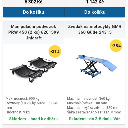
6 302 Kč
1 142 Kč
Do košíku
Do košíku
Manipulační podvozek
Zvedák na motocykly GMR
PRW 450 (2 ks) 6201599
360 Güde 24315
Unicraft
-28%
-21%
Max. nosnost: 900 kg
Maximální nosnost: 360 kg
Rozměry (š × v × h): 602×385×140
Minimální výška: 180 mm
mm
Maximální výška zdvihu: 820 mm
Hmotnost: 9 kg
Šířka sestaveného zařízení v mm:
840
Skladem - ihned k odběru
Skladem - do 3-5 dnů u Vás