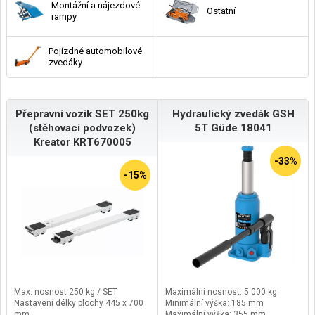
Montážní a nájezdové
Ostatní
rampy
Pojízdné automobilové
zvedáky
Přepravní vozík SET 250kg
Hydraulický zvedák GSH
(stěhovací podvozek)
5T Güde 18041
Kreator KRT670005
-33%
-15%
Max. nosnost 250 kg / SET
Maximální nosnost: 5.000 kg
Nastavení délky plochy 445 x 700
Minimální výška: 185 mm
mm
Maximální výška: 355 mm