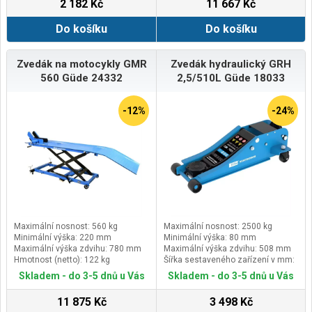
2 182 Kč
11 667 Kč
Do košíku
Do košíku
Zvedák na motocykly GMR
Zvedák hydraulický GRH
560 Güde 24332
2,5/510L Güde 18033
-12%
-24%
Maximální nosnost: 560 kg
Maximální nosnost: 2500 kg
Minimální výška: 220 mm
Minimální výška: 80 mm
Maximální výška zdvihu: 780 mm
Maximální výška zdvihu: 508 mm
Hmotnost (netto): 122 kg
Šířka sestaveného zařízení v mm:
326
Skladem - do 3-5 dnů u Vás
Skladem - do 3-5 dnů u Vás
11 875 Kč
3 498 Kč