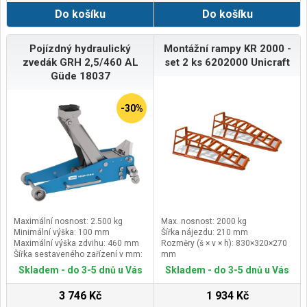
Do košíku
Do košíku
Pojízdný hydraulický
Montážní rampy KR 2000 -
zvedák GRH 2,5/460 AL
set 2 ks 6202000 Unicraft
Güde 18037
-30%
Maximální nosnost: 2.500 kg
Max. nosnost: 2000 kg
Minimální výška: 100 mm
Šířka nájezdu: 210 mm
Maximální výška zdvihu: 460 mm
Rozměry (š × v × h): 830×320×270
Šířka sestaveného zařízení v mm:
mm
300
Hmotnost: 1ks - 5,2 kg
Skladem - do 3-5 dnů u Vás
Skladem - do 3-5 dnů u Vás
3 746 Kč
1 934 Kč