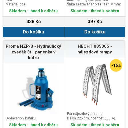
Materiál ocel
Šířka sestaveného zařízení v mm:
Kolečka vybavena brzdou
100
Skladem - ihned k odběru
Skladem - ihned k odběru
338 Kč
397 Kč
Do košíku
Do košíku
Proma HZP-3 - Hydraulický
HECHT 005005 -
zvedák 3t - panenka v
nájezdové rampy
kufru
-16%
Pár nájezdových ramp.
Dodáváno v kufříku
Délka 225 cm, nosnost 680 kg.
Skladem - ihned k odběru
Skladem - ihned k odběru