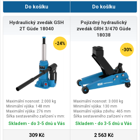
Do košíku
Do košíku
Hydraulický zvedák GSH
Pojízdný hydraulický
2T Güde 18040
zvedák GRH 3/470 Güde
18038
-24%
-30%
Maximální nosnost: 2.000 kg
Maximální nosnost: 3.000 kg
Minimální výška: 148 mm
Minimální výška: 130 mm
Maximální výška: 276 mm
Maximální výška zdvihu: 465 mm
Šířka sestaveného zařízení v mm:
Šířka sestaveného zařízení v mm:
95
340
Skladem - do 3-5 dnů u Vás
Skladem - do 3-5 dnů u Vás
309 Kč
2 563 Kč