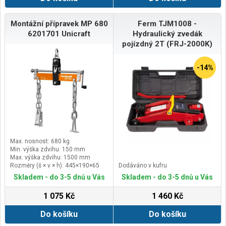
Montážní přípravek MP 680
Ferm TJM1008 -
6201701 Unicraft
Hydraulický zvedák
pojízdný 2T (FRJ-2000K)
-14%
Max. nosnost: 680 kg
Min. výška zdvihu: 150 mm
Max. výška zdvihu: 1500 mm
Rozměry (š × v × h): 445×190×65
Dodáváno v kufru
mm
Skladem - do 3-5 dnů u Vás
Skladem - do 3-5 dnů u Vás
1 075 Kč
1 460 Kč
Do košíku
Do košíku