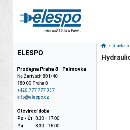
...více než 30 let s Vámi...
Stavba a 
ELESPO
Hydrauli
Prodejna Praha 8 - Palmovka
Na Žertvách 881/40
180 00 Praha 8
+420 777 777 337
info@elespo.cz
Otevírací doba
Po - Čt
8.30 - 17.00
Pá
8.30 - 16.00