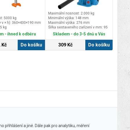
Maximální nosnost: 2.000 kg
t: 5000 kg
Minimální výška: 148 mm
× v × h): 360×430×190 mm
Maximální výška: 276 mm
5 kg
Šířka sestaveného zařízení v mm: 95
m - ihned k odběru
Skladem - do 3-5 dnů u Vás
 Kč
Do košíku
309 Kč
Do košíku
 přihlášení a jiné. Dále pak pro analytiku, měření