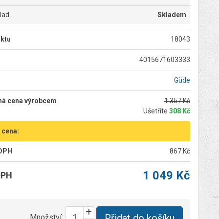
klad
Skladem
ktu
18043
4015671603333
Güde
ná cena výrobcem
1 357 Kč
Ušetříte
308 Kč
 cena:
 DPH
867 Kč
1 049 Kč
DPH
Přidat do košíku
Množství: