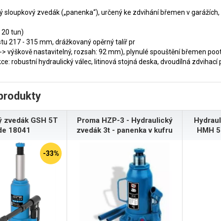
 sloupkový zvedák („panenka“), určený ke zdvihání břemen v garážích,
 20 tun)
stu 217 - 315 mm, drážkovaný opěrný talíř pr
> výškově nastavitelný, rozsah: 92 mm), plynulé spouštění břemen poo
ce: robustní hydraulický válec, litinová stojná deska, dvoudílná zdvihací 
produkty
ý zvedák GSH 5T
Proma HZP-3 - Hydraulický
Hydraul
de 18041
zvedák 3t - panenka v kufru
HMH 5 
-33%