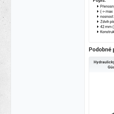
Popis:
Přenosný
(-> max
nosnost:
Zdvih pí
42 mm (-
Konstruk
Podobné 
Hydraulick
Gü