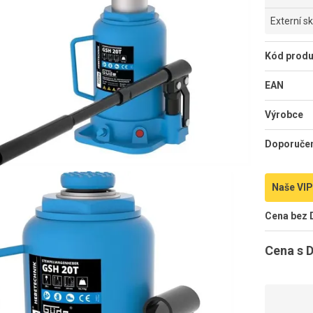
Externí s
Kód produ
EAN
Výrobce
Doporuče
Naše VIP
Cena bez
Cena s 