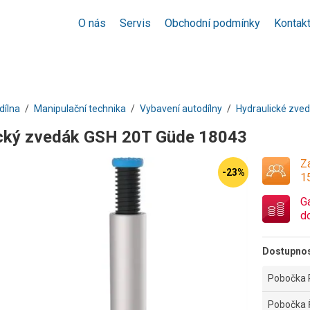
O nás
Servis
Obchodní podmínky
Kontak
dílna
Manipulační technika
Vybavení autodílny
Hydraulické zve
cký zvedák GSH 20T Güde 18043
Za
-23%
1
G
d
Dostupno
Pobočka 
Pobočka 