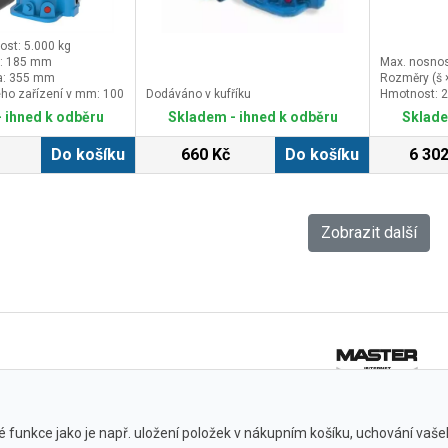
ost: 5.000 kg
a: 185 mm
Max. nosnos
a: 355 mm
Rozměry (š 
ého zařízení v mm: 100
Dodáváno v kufříku
Hmotnost: 2
 ihned k odběru
Skladem - ihned k odběru
Sklade
Do košíku
660 Kč
Do košíku
6 302
Zobrazit další
 funkce jako je např. uložení položek v nákupním košíku, uchování vašeho