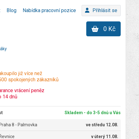
t
Blog
Nabídka pracovní pozice
Přihlásit se
0 Kč
dáky
koupilo již více než
500 spokojených zákazníků
arance vrácení peněz
o 14 dnů
st
Skladem - do 3-5 dnů u Vás
Praha 8 - Palmovka
ve
středu 12.08.
Řevnice
v
úterý 11.08.