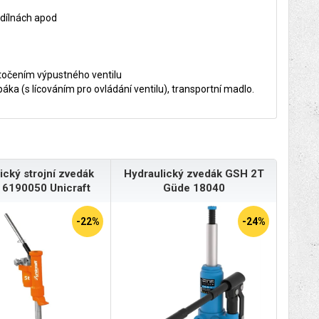
 dílnách apod
točením výpustného ventilu
páka (s lícováním pro ovládání ventilu), transportní madlo.
ický strojní zvedák
Hydraulický zvedák GSH 2T
6190050 Unicraft
Güde 18040
-22%
-24%