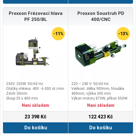
Proxxon Frézovací hlava
Proxxon Soustruh PD
PF 250/BL
400/CNC
-11%
-13%
230V. 250W. 50/60 Hz.
220 – 240 V. 50/60 Hz.
Otáčky vřetena: 400 - 6 000 ot./min.
Velikost: délka 900mm, hloubka
Zdvih 30mm.
400mm, výška 300 mm.
Sloup 35 x 400 mm.
Výkon motoru 870W, příkon 550W.
Pohon vřetene osy X:
Není skladem
Není skladem
Kuličkové&nbsp;vřeteno s 2,0 mm
stoupáním (prům.&nbsp;8 mm),
23 398 Kč
122 423 Kč
krokový motor s 1,8 A a 50Ncm,
vzdálenost 70mm.
Do košíku
Do košíku