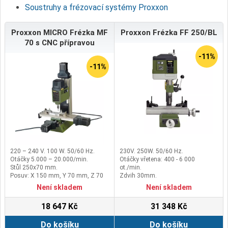
Soustruhy a frézovací systémy Proxxon
Proxxon MICRO Frézka MF
Proxxon Frézka FF 250/BL
70 s CNC přípravou
-11%
-11%
220 – 240 V. 100 W. 50/60 Hz.
230V. 250W. 50/60 Hz.
Otáčky 5.000 – 20.000/min.
Otáčky vřetena: 400 - 6 000
Stůl 250x70 mm.
ot./min.
Posuv: X 150 mm, Y 70 mm, Z 70
Zdvih 30mm.
mm.
Sloup 35 x 400 mm.
Není skladem
Není skladem
18 647 Kč
31 348 Kč
Do košíku
Do košíku