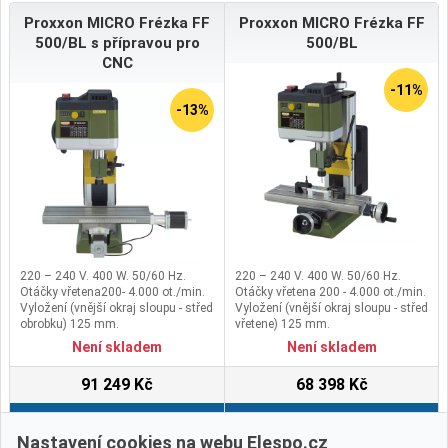
Proxxon MICRO Frézka FF
Proxxon MICRO Frézka FF
500/BL s přípravou pro
500/BL
CNC
-11%
-13%
220 – 240 V. 400 W. 50/60 Hz.
220 – 240 V. 400 W. 50/60 Hz.
Otáčky vřetena200- 4.000 ot./min.
Otáčky vřetena 200 - 4.000 ot./min.
Vyložení (vnější okraj sloupu - střed
Vyložení (vnější okraj sloupu - střed
obrobku) 125 mm.
vřetene) 125 mm.
Zdvih pinoly 30 mm.
Zdvih pinoly 30 mm.
Není skladem
Není skladem
91 249 Kč
68 398 Kč
Do košíku
Do košíku
Nastavení cookies na webu Elespo.cz