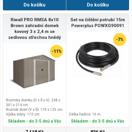
balení:průměr 100mm, 150mm,
Do košíku
Do košíku
200mmHmotnost:9,0 Kg
Riwall PRO RMSA 8x10
Set na čištění potrubí 15m
Brown zahradní domek
Powerplus POWXG90091
kovový 3 x 2,4 m se
sedlovou střechou hnědý
-7%
-11%
Rozměry domku (D x Š x V): 238 x
301 x 214 cm
Rozměr dveří (V x Š): 170 x 125 cm
Výška stěny: 172 cm
Délka hadice: 15 m
Materiál rámu: zinkovaná ocel 0,6
Skladem - do 3-5 dnů u Vás
Skladem - do 3-5 dnů u Vás
mm