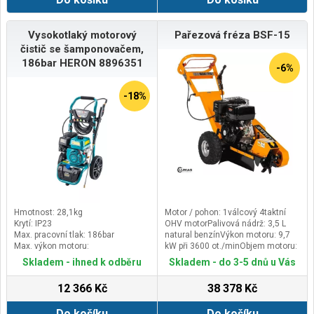
Vysokotlaký motorový
Pařezová fréza BSF-15
čistič se šamponovačem,
186bar HERON 8896351
-6%
-18%
Hmotnost: 28,1kg
Motor / pohon: 1válcový 4taktní
Krytí: IP23
OHV motorPalivová nádrž: 3,5 L
Max. pracovní tlak: 186bar
natural benzínVýkon motoru: 9,7
Max. výkon motoru:
kW při 3600 ot./minObjem motoru:
3,8kW/3600min-1
389 cm3Objem olejové nádrže: 1,1
Skladem - ihned k odběru
Skladem - do 3-5 dnů u Vás
LPrůměr kotouče: 300 mmKotouč:
tvrdokovFrézování pod zemí: až
12 366 Kč
38 378 Kč
235 mmFrézování nad zemí: až
600 mmPočet zubů: 9Hmotnost
Do košíku
Do košíku
(brutto/netto): ca. 115 kg /