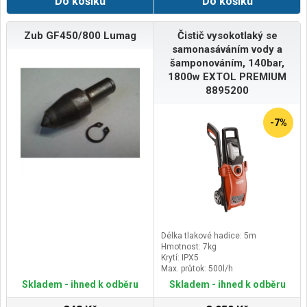
Do košíku
Do košíku
Zub GF450/800 Lumag
Čistič vysokotlaký se
samonasáváním vody a
šamponováním, 140bar,
1800w EXTOL PREMIUM
8895200
-7%
Délka tlakové hadice: 5m
Hmotnost: 7kg
Krytí: IPX5
Max. průtok: 500l/h
Skladem - ihned k odběru
Skladem - ihned k odběru