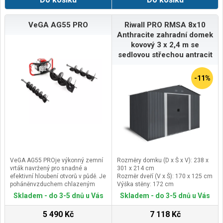
110kgRozměry balení (D x Š x V):
1060 x 800 x 580 mm reverzní
startér
VeGA AG55 PRO
Riwall PRO RMSA 8x10
Anthracite zahradní domek
kovový 3 x 2,4 m se
sedlovou střechou antracit
-11%
VeGA AG55 PROje výkonný zemní
Rozměry domku (D x Š x V): 238 x
vrták navržený pro snadné a
301 x 214 cm
efektivní hloubení otvorů v půdě. Je
Rozměr dveří (V x Š): 170 x 125 cm
poháněnvzduchem chlazeným
Výška stěny: 172 cm
jednoválcovým dvoutaktním
Materiál rámu: zinkovaná ocel 0,6
Skladem - do 3-5 dnů u Vás
Skladem - do 3-5 dnů u Vás
motorem sobjemem 52
mm
cm^3avýkonem 2,2 kW(3 PS), který
5 490 Kč
7 118 Kč
je vybaven kluznou odstředivou