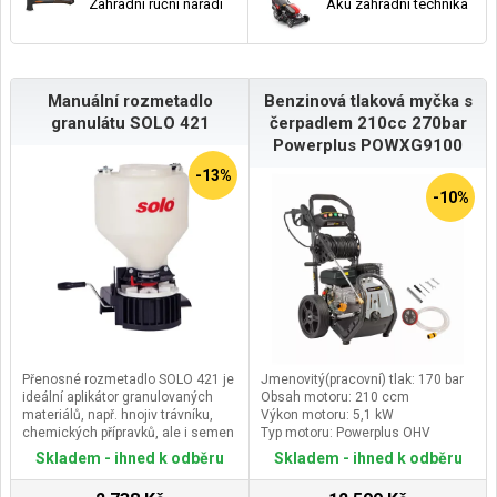
Zahradní ruční nářadí
Aku zahradní technika
Manuální rozmetadlo
Benzinová tlaková myčka s
granulátu SOLO 421
čerpadlem 210cc 270bar
Powerplus POWXG9100
-13%
-10%
Přenosné rozmetadlo SOLO 421 je
Jmenovitý(pracovní) tlak: 170 bar
ideální aplikátor granulovaných
Obsah motoru: 210 ccm
materiálů, např. hnojiv trávníku,
Výkon motoru: 5,1 kW
chemických přípravků, ale i semen
Typ motoru: Powerplus OHV
a krmiv. Stroj se nese na hrudi
čtyřtaktní benzinový (ECO DRIVER
Skladem - ihned k odběru
Skladem - ihned k odběru
zavěšený na popruhu přes jedno
POWER)
rameno. Posypový materiál