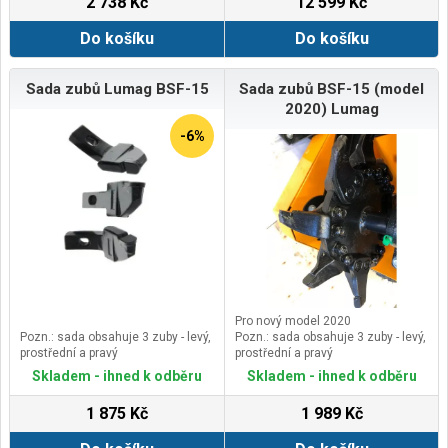
2 738 Kč
12 599 Kč
propadává ze zásobníku, který
pojme až 9 kg.
Do košíku
Do košíku
Sada zubů Lumag BSF-15
Sada zubů BSF-15 (model
2020) Lumag
-6%
Pro nový model 2020
Pozn.: sada obsahuje 3 zuby - levý,
Pozn.: sada obsahuje 3 zuby - levý,
prostřední a pravý
prostřední a pravý
Skladem - ihned k odběru
Skladem - ihned k odběru
1 875 Kč
1 989 Kč