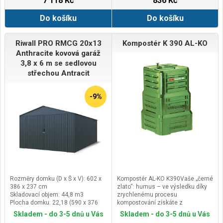
7 118 Kč
836 Kč
Do košíku
Do košíku
Riwall PRO RMCG 20x13
Kompostér K 390 AL-KO
Anthracite kovová garáž
3,8 x 6 m se sedlovou
střechou Antracit
-9%
Rozměry domku (D x Š x V): 602 x
Kompostér AL-KO K390Vaše „černé
386 x 237 cm
zlato“: humus – ve výsledku díky
Skladovací objem: 44,8 m3
zrychlenému procesu
Plocha domku: 22,18 (590 x 376
kompostování získáte z
cm) m2
organického odpadu ve velmi
Skladem - do 3-5 dnů u Vás
Skladem - do 3-5 dnů u Vás
Rozměr dveří (V x Š): 197 x 288 cm
krátké době, zcela v koloběhu