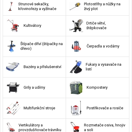
Strunové sekačky,
Plotostřihy a nůžky na
křovinořezy a vyžínače
živý plot
Drtiče větví,
Kultivátory
štěpkovače
Štípače dříví (štípačky na
Čerpadla a vodárny
dřevo)
Fukary a vysavače na
Bazény a příslušenství
listí
Grily a udírny
Kompostery
Multifunkční stroje
Postřikovače a rosiče
Vertikulátory a
Rozmetače osiva, hnojiv
provzdušňovače trávníku
a soli