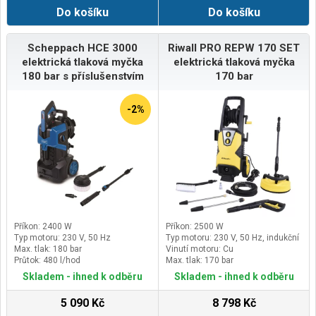
usnadňující práci. Práce s
Do košíku
Do košíku
rozmetadlem nikdy nebyla tak
snadná a rychlá.Mezi hlavní
přednosti rotačního rozmetadla
Verdemax patří jeho robustnost a
Scheppach HCE 3000
Riwall PRO REPW 170 SET
spolehlivost při zachování nízké
elektrická tlaková myčka
elektrická tlaková myčka
hmotnosti.Rozmetadlo
180 bar s příslušenstvím
170 bar
VERDEMAX 2902• Rotační
rozmetadlo hnojiv, písku, soli a
secí stroj
-2%
• Ideální pro hnojivo, semena,
písek a sůl
• Lisovaná plastová násypka a
ocelový rám
• Kapacita: 15 litrů
Příkon: 2400 W
Příkon: 2500 W
Typ motoru: 230 V, 50 Hz
Typ motoru: 230 V, 50 Hz, indukční
Max. tlak: 180 bar
Vinutí motoru: Cu
Průtok: 480 l/hod
Max. tlak: 170 bar
Skladem - ihned k odběru
Skladem - ihned k odběru
5 090 Kč
8 798 Kč