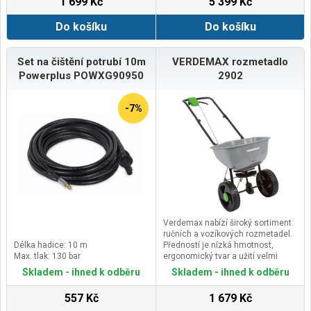
1 699 Kč
5 399 Kč
Do košíku
Do košíku
Set na čištění potrubí 10m
VERDEMAX rozmetadlo
Powerplus POWXG90950
2902
-7%
Verdemax nabízí široký sortiment
ručních a vozíkových rozmetadel.
Délka hadice: 10 m
Předností je nízká hmotnost,
Max. tlak: 130 bar
ergonomický tvar a užití velmi
kvalitních materiálů. Díky svému
Skladem - ihned k odběru
Skladem - ihned k odběru
praktickému a líbivému provedení
zaujme i profesionály, kteří hledají
557 Kč
1 679 Kč
kvalitní nářadí s delší životností a