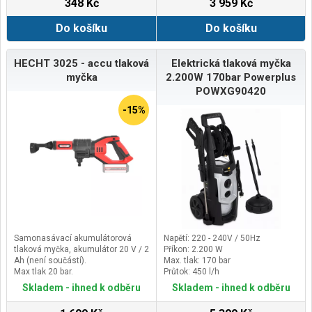
348 Kč
3 959 Kč
Do košíku
Do košíku
HECHT 3025 - accu tlaková
Elektrická tlaková myčka
myčka
2.200W 170bar Powerplus
POWXG90420
-15%
Samonasávací akumulátorová
Napětí: 220 - 240V / 50Hz
tlaková myčka, akumulátor 20 V / 2
Příkon: 2.200 W
Ah (není součástí).
Max. tlak: 170 bar
Max tlak 20 bar.
Průtok: 450 l/h
Akumulátor a nabíječka nejsou
Skladem - ihned k odběru
Skladem - ihned k odběru
součástí balení.