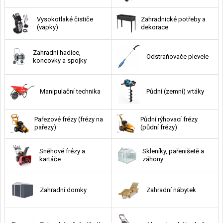
Vysokotlaké čističe
Zahradnické potřeby a
(vapky)
dekorace
Zahradní hadice,
Odstraňovače plevele
koncovky a spojky
Manipulační technika
Půdní (zemní) vrtáky
Pařezové frézy (frézy na
Půdní rýhovací frézy
pařezy)
(půdní frézy)
Sněhové frézy a
Skleníky, pařenišetě a
kartáče
záhony
Zahradní domky
Zahradní nábytek