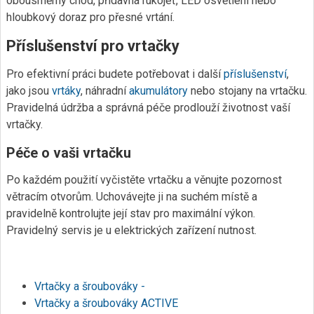
obousměrný chod, přídavná rukojeť, LED osvětlení nebo
hloubkový doraz pro přesné vrtání.
Příslušenství pro vrtačky
Pro efektivní práci budete potřebovat i další
příslušenství
,
jako jsou
vrtáky
, náhradní
akumulátory
nebo stojany na vrtačku.
Pravidelná údržba a správná péče prodlouží životnost vaší
vrtačky.
Péče o vaši vrtačku
Po každém použití vyčistěte vrtačku a věnujte pozornost
větracím otvorům. Uchovávejte ji na suchém místě a
pravidelně kontrolujte její stav pro maximální výkon.
Pravidelný servis je u elektrických zařízení nutnost.
Vrtačky a šroubováky -
Vrtačky a šroubováky ACTIVE