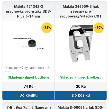
Makita 421342-3
Makita 346909-5 hák
prachovka pro vrtáky SDS-
závěsný pro
Plus 6-14mm
šroubováky/vrtačky CXT
-24%
-29%
Protiprachový kryt MAKITAo 6–14
mm
Skladem - ihned k odběru
Skladem - ihned k odběru
74 Kč
20 Kč
Do košíku
Do košíku
7-Bit Box 7dílná (kapesní)
Makita D-00066 vrták SDS-