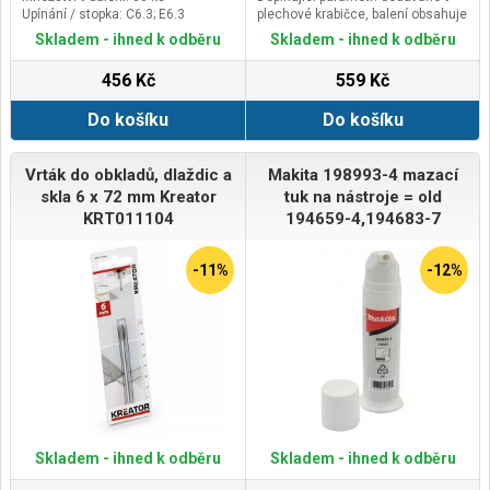
Upínání / stopka: C6.3; E6.3
plechové krabičce, balení obsahuje
kromě samotného těla nástavce
Skladem - ihned k odběru
Skladem - ihned k odběru
také 3ks stříhacích hlav, 2ks
stříhacích jehel, rukojeť a
456 Kč
559 Kč
montážní klíč
Do košíku
Do košíku
Vrták do obkladů, dlaždic a
Makita 198993-4 mazací
skla 6 x 72 mm Kreator
tuk na nástroje = old
KRT011104
194659-4,194683-7
-11%
-12%
Skladem - ihned k odběru
Skladem - ihned k odběru