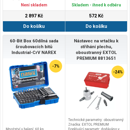
spojky (krouticí moment je pak 2
Není skladem
Skladem - ihned k odběru
Nm).
Hmotnost 415 g.
2 897 Kč
572 Kč
Celková délka 200 mm.
Do košíku
Do košíku
60-Bit Box 60dílná sada
Nástavec na vrtačku k
šroubovacích bitů
stříhání plechu,
Industrial-CrV NAREX
oboustranný EXTOL
PREMIUM 8813651
-7%
-24%
Technické parametry: oboustranný
Značka: EXTOL PREMIUM
Množství v balení: 60 ks
Doplňující parametr: dodáváno v