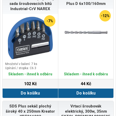
sada šroubovacích bitů
Plus D 6x100/160mm
Industrial-CrV NAREX
-12%
-7%
Množství v balení: 7 ks
Upínání / stopka: C6.3
Skladem - ihned k odběru
Skladem - ihned k odběru
102 Kč
44 Kč
Do košíku
Do košíku
SDS Plus sekáč plochý
Vrtací šroubovák
široký 40 x 250mm Kreator
elektrický, 300w, 35nm