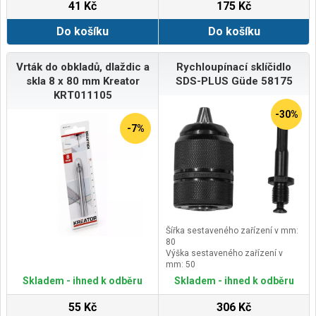
41 Kč
175 Kč
Do košíku
Do košíku
Vrták do obkladů, dlaždic a
Rychloupínací sklíčidlo
skla 8 x 80 mm Kreator
SDS-PLUS Güde 58175
KRT011105
-30%
-7%
Šířka sestaveného zařízení v mm:
80
Výška sestaveného zařízení v
mm: 50
Délka sestaveného zařízení v mm:
Skladem - ihned k odběru
Skladem - ihned k odběru
150
55 Kč
306 Kč