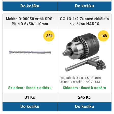
Do košíku
Do košíku
Makita D-00050 vrták SDS-
CC 13-1/2 Zubové sklíčidlo
Plus D 6x50/110mm
s kličkou NAREX
-38%
-16%
Rozsah sklíčidla: 1,5–13 mm
Upínání / stopka: 1/2“-20 UNF
Skladem - ihned k odběru
Skladem - ihned k odběru
31 Kč
245 Kč
Do košíku
Do košíku