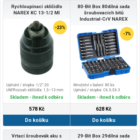
Rychloupínací sklíčidlo
80-Bit Box 80dílná sada
NAREX KC 13-1/2 MI
šroubovacích bitů
Industrial-CrV NAREX
-23%
-7%
Upínání / stopka: 1/2“-20
Množství v balení: 80 ks
UNFRozsah sklíčidla: 1,5–13 mm
Upínání / stopka: C6.3; E6.3
Skladem - ihned k odběru
Skladem - ihned k odběru
578 Kč
628 Kč
Do košíku
Do košíku
Vrtací šroubovák aku s
29-Bit Box 29dílná sada