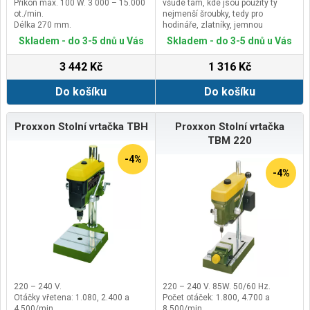
Příkon max. 100 W. 3 000 – 15.000
všude tam, kde jsou použity ty
ot./min.
nejmenší šroubky, tedy pro
Délka 270 mm.
hodináře, zlatníky, jemnou
Hmotnost 550 g.
mechaniku, optiky, elektroniky či
Skladem - do 3-5 dnů u Vás
Skladem - do 3-5 dnů u Vás
modeláře.
Dříky jsou vyrobeny z vysoce
3 442 Kč
1 316 Kč
legované nikl-chrom-molybdenové
oceli (SAE 8660), která je tvrdá a
Do košíku
Do košíku
houževnatá.
Jsou pochromované a špice jsou
zakalená.
Rukojeť je příjemná do ruky, je
Proxxon Stolní vrtačka TBH
Proxxon Stolní vrtačka
ergonomicky tvarovaná z
TBM 220
kvalitního polypropylenu (odolného
proti úderu, olejům a kyselinám);
-4%
rukojeť Micro šroubováku je
-4%
změkčena a tvarovány v úchopové
části prstů pro pohodlnou práci.
220 – 240 V.
220 – 240 V. 85W. 50/60 Hz.
Otáčky vřetena: 1.080, 2.400 a
Počet otáček: 1.800, 4.700 a
4.500/min.
8.500/min.