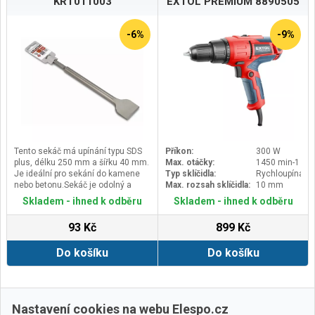
KRT011003
EXTOL PREMIUM 8890505
-6%
-9%
Tento sekáč má upínání typu SDS
Příkon:
300 W
plus, délku 250 mm a šířku 40 mm.
Max. otáčky:
1450 min-1
Je ideální pro sekání do kamene
Typ sklíčidla:
Rychloupínací
nebo betonu.Sekáč je odolný a
Max. rozsah sklíčidla:
10 mm
vysoce pevný.
Skladem - ihned k odběru
Skladem - ihned k odběru
Sekáče typu SDS plus nejsou
kompatibilní se sekáči typu SDS
93 Kč
899 Kč
max a naopak.
Do košíku
Do košíku
Další ›
Poslední »
Nastavení cookies na webu Elespo.cz