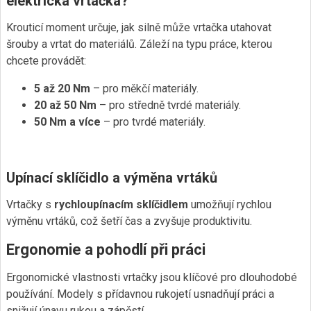
elektrická vrtačka?
Krouticí moment určuje, jak silně může vrtačka utahovat
šrouby a vrtat do materiálů. Záleží na typu práce, kterou
chcete provádět:
5 až 20 Nm
– pro měkčí materiály.
20 až 50 Nm
– pro středně tvrdé materiály.
50 Nm a více
– pro tvrdé materiály.
Upínací sklíčidlo a výměna vrtáků
Vrtačky s
rychloupínacím sklíčidlem
umožňují rychlou
výměnu vrtáků, což šetří čas a zvyšuje produktivitu.
Ergonomie a pohodlí při práci
Ergonomické vlastnosti vrtačky jsou klíčové pro dlouhodobé
používání. Modely s přídavnou rukojetí usnadňují práci a
snižují únavu rukou a zápěstí.