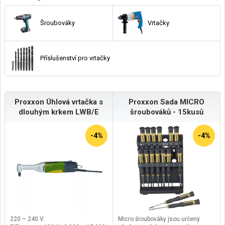
Šroubováky
Vrtačky
Příslušenství pro vrtačky
Proxxon Úhlová vrtačka s
Proxxon Sada MICRO
dlouhým krkem LWB/E
šroubováků - 15kusů
-4%
-4%
220 – 240 V.
Micro šroubováky jsou určeny