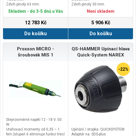
Zdvih pinoly 63 mm.
Zdvih pinoly 30 mm.
Výškové nastavování klikou 70
Vyložení (od sloupu ke středu
Skladem - do 3-5 dnů u Vás
Není skladem
mm.
vrtacího vřetene) 140 mm.
12 783 Kč
5 906 Kč
Do košíku
Do košíku
Proxxon MICRO -
QS-HAMMER Upínací hlava
šroubovák MIS 1
Quick-System NAREX
-22%
Stejnosměrné napětí 12 - 18 V. 50
W.
Utahovací momenty od 0,35 – 1
Upínání / stopka: QUICKSYSTEM
Nm (stupeň 6 eliminuje funkci třecí
Adaptér na: SDS-plus