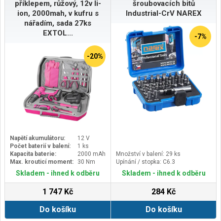
příklepem, růžový, 12v li-
šroubovacích bitů
ion, 2000mah, v kufru s
Industrial-CrV NAREX
nářadím, sada 27ks
EXTOL...
-7%
-20%
Napětí akumulátoru:
12 V
Počet baterií v balení:
1 ks
Kapacita baterie:
2000 mAh
Množství v balení: 29 ks
Max. krouticí moment:
30 Nm
Upínání / stopka: C6.3
Skladem - ihned k odběru
Skladem - ihned k odběru
1 747 Kč
284 Kč
Do košíku
Do košíku