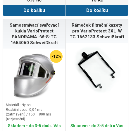
Do košíku
Do košíku
Samostmívací svařovací
Rámeček filtrační kazety
kukla VarioProtect
pro VarioProtect 3XL-W
PANORAMA -W-S-TC
TC 1662133 Schweißkraft
1654060 Schweißkraft
-12%
Materiál : Nylon
Reakční doba: 0,04 ms
(zatmavení) / 150 – 800 ms
(rozjasnění)
Počet senzorů: 4
Skladem - do 3-5 dnů u Vás
Skladem - do 3-5 dnů u Vás
Třída: 1/1/1/1