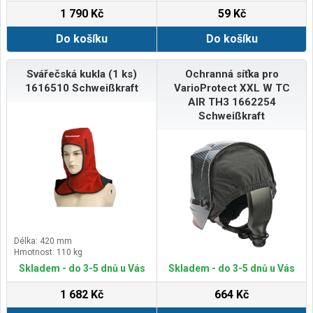
1 790 Kč
59 Kč
Do košíku
Do košíku
Svářečská kukla (1 ks)
Ochranná síťka pro
1616510 Schweißkraft
VarioProtect XXL W TC
AIR TH3 1662254
Schweißkraft
Délka: 420 mm
Hmotnost: 110 kg
Skladem - do 3-5 dnů u Vás
Skladem - do 3-5 dnů u Vás
1 682 Kč
664 Kč