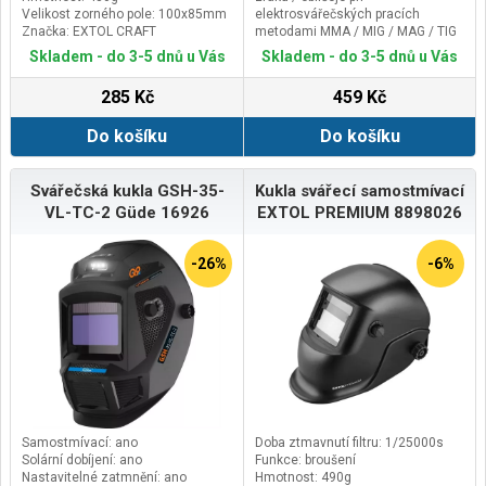
Velikost zorného pole: 100x85mm
elektrosvářečských pracích
Značka: EXTOL CRAFT
metodami MMA / MIG / MAG / TIG
/ FLUX / PAW
Skladem - do 3-5 dnů u Vás
Skladem - do 3-5 dnů u Vás
285 Kč
459 Kč
Do košíku
Do košíku
Svářečská kukla GSH-35-
Kukla svářecí samostmívací
VL-TC-2 Güde 16926
EXTOL PREMIUM 8898026
-26%
-6%
Samostmívací: ano
Doba ztmavnutí filtru: 1/25000s
Solární dobíjení: ano
Funkce: broušení
Nastavitelné zatmnění: ano
Hmotnost: 490g