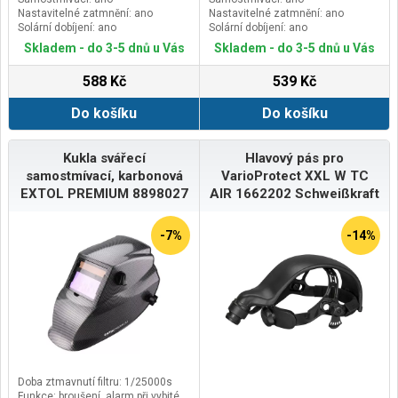
Nastavitelné zatmnění: ano
Nastavitelné zatmnění: ano
Solární dobíjení: ano
Solární dobíjení: ano
Skladem - do 3-5 dnů u Vás
Skladem - do 3-5 dnů u Vás
588 Kč
539 Kč
Do košíku
Do košíku
Kukla svářecí
Hlavový pás pro
samostmívací, karbonová
VarioProtect XXL W TC
EXTOL PREMIUM 8898027
AIR 1662202 Schweißkraft
-7%
-14%
Doba ztmavnutí filtru: 1/25000s
Funkce: broušení, alarm při vybité