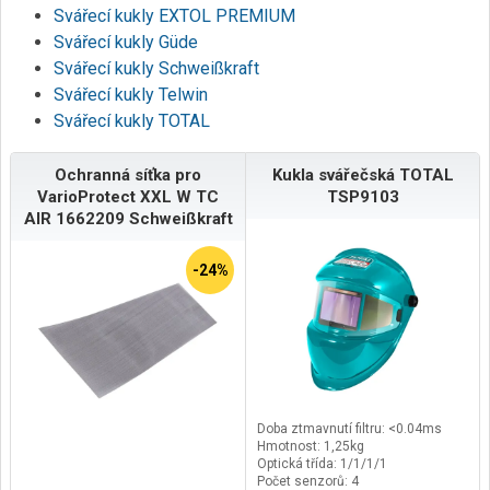
Svářecí kukly EXTOL PREMIUM
Svářecí kukly Güde
Svářecí kukly Schweißkraft
Svářecí kukly Telwin
Svářecí kukly TOTAL
Ochranná síťka pro
Kukla svářečská TOTAL
VarioProtect XXL W TC
TSP9103
AIR 1662209 Schweißkraft
-24%
Doba ztmavnutí filtru: <0.04ms
Hmotnost: 1,25kg
Optická třída: 1/1/1/1
Počet senzorů: 4