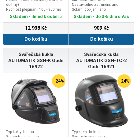
do tmy)
Nastavitelné zatmnění: ano
Rychlost přepínání: 100 - 900 ms
Solární dobíjení: ano
(plynule nastavitelné)
Skladem - ihned k odběru
Skladem - do 3-5 dnů u Vás
Počet senzorů: 4
12 938 Kč
909 Kč
Do košíku
Do košíku
Svářečská kukla
Svářečská kukla
AUTOMATIK GSH-K Güde
AUTOMATIK GSH-TC-2
16922
Güde 16921
-24%
-24%
Typ kukly: helma
Typ kukly: helma
Samostmívací: ano
Samostmívací: ano