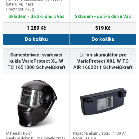
baterii, ADF test
Hmotnost: 490g
Napájení: solární články, výměnné
Skladem - do 3-5 dnů u Vás
Skladem - do 3-5 dnů u Vás
baterie
1 289 Kč
519 Kč
Do košíku
Do košíku
Samostmívací svařovací
Li-Ion akumulátor pro
kukla VarioProtect XL-W
VarioProtect XXL W TC
TC 1651000 Schweißkraft
AIR 1662211 Schweißkraft
Materiál : Nylon
Kapacita akumulátoru: 4400 Ah
Reakční doba: 0,1 ms (světlo/tma)
Napětí: 11,1 V