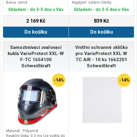
Barva: černá
Napájení: solární články
Skladem - do 3-5 dnů u Vás
Skladem - do 3-5 dnů u Vás
2 169 Kč
839 Kč
Do košíku
Do košíku
Samostmívací svařovací
Vnitřní ochranné sklíčko
kukla VarioProtect XXL-W
pro VarioProtect XXL W
F-TC 1654100
TC AIR - 10 ks 1662201
Schweißkraft
Schweißkraft
-14%
-14%
Materiál : Polyamid
Reakční doba: 0,3 ms (ze světla do