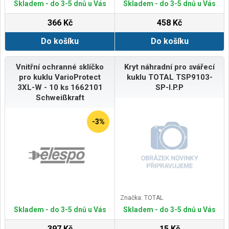
Skladem - do 3-5 dnů u Vás
Skladem - do 3-5 dnů u Vás
366 Kč
458 Kč
Do košíku
Do košíku
Vnitřní ochranné sklíčko
Kryt náhradní pro svářecí
pro kuklu VarioProtect
kuklu TOTAL TSP9103-
3XL-W - 10 ks 1662101
SP-I.P.P
Schweißkraft
-3%
Značka: TOTAL
Skladem - do 3-5 dnů u Vás
Skladem - do 3-5 dnů u Vás
397 Kč
15 Kč