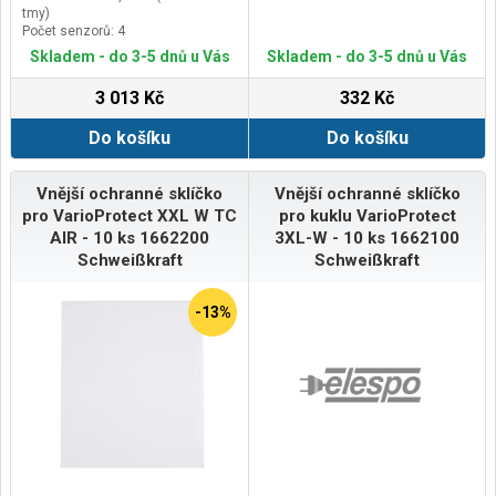
tmy)
Počet senzorů: 4
Třída: 1/1/1/1
Skladem - do 3-5 dnů u Vás
Skladem - do 3-5 dnů u Vás
3 013 Kč
332 Kč
Do košíku
Do košíku
Vnější ochranné sklíčko
Vnější ochranné sklíčko
pro VarioProtect XXL W TC
pro kuklu VarioProtect
AIR - 10 ks 1662200
3XL-W - 10 ks 1662100
Schweißkraft
Schweißkraft
-13%