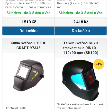
Rychlost přepínání: 150 – 800 ms
Rozměry (š × v × h): 65×50×160
Zapnutí/Vypnutí: Plně automatické
mm
Hmotnost kg: 0,369 kg
Skladem - do 3-5 dnů u Vás
Skladem - do 3-5 dnů u Vás
1 510 Kč
2 418 Kč
Do košíku
Do košíku
Kukla svářecí EXTOL
Telwin Svářecí kukla
CRAFT 97345
tmavost skla DIN10 -
110x90 mm (SK100)
-4%
Svářečská kukla, určená k ochraně
Hmotnost: 480g
zraku / obličeje při