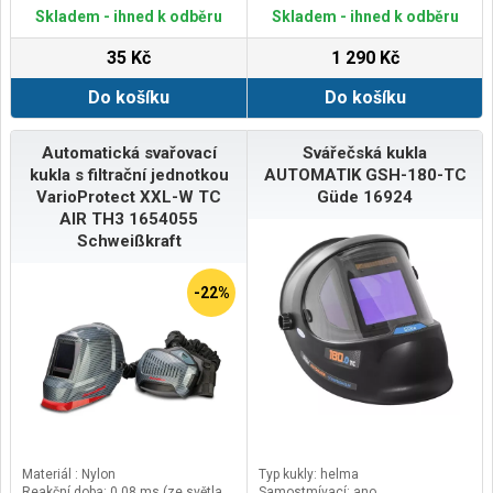
Skladem - ihned k odběru
Skladem - ihned k odběru
35 Kč
1 290 Kč
Do košíku
Do košíku
Automatická svařovací
Svářečská kukla
kukla s filtrační jednotkou
AUTOMATIK GSH-180-TC
VarioProtect XXL-W TC
Güde 16924
AIR TH3 1654055
Schweißkraft
-22%
Materiál : Nylon
Typ kukly: helma
Reakční doba: 0,08 ms (ze světla
Samostmívací: ano