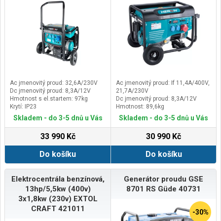
Ac jmenovitý proud: 32,6A/230V
Ac jmenovitý proud: If 11,4A/400V,
Dc jmenovitý proud: 8,3A/12V
21,7A/230V
Hmotnost s el.startem: 97kg
Dc jmenovitý proud: 8,3A/12V
Krytí: IP23
Hmotnost: 89,6kg
Krytí: IP23
Skladem - do 3-5 dnů u Vás
Skladem - do 3-5 dnů u Vás
33 990 Kč
30 990 Kč
Do košíku
Do košíku
Elektrocentrála benzínová,
Generátor proudu GSE
13hp/5,5kw (400v)
8701 RS Güde 40731
3x1,8kw (230v) EXTOL
CRAFT 421011
-30%