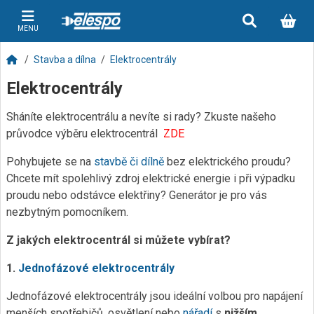
MENU
Stavba a dílna
Elektrocentrály
Elektrocentrály
Sháníte elektrocentrálu a nevíte si rady? Zkuste našeho
průvodce výběru elektrocentrál
ZDE
Pohybujete se na
stavbě či dílně
bez elektrického proudu?
Chcete mít spolehlivý zdroj elektrické energie i při výpadku
proudu nebo odstávce elektřiny? Generátor je pro vás
nezbytným pomocníkem.
Z jakých elektrocentrál si můžete vybírat?
1.
Jednofázové elektrocentrály
Jednofázové elektrocentrály jsou ideální volbou pro napájení
menších spotřebičů, osvětlení nebo
nářadí
s
nižším