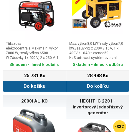
Třífázová
Max. výkon8,0 kWTrvalý výkon7,0
elektrocentrála.Maximální výkon
kWZásuvky2 x 230V / 16A, 1 x
7000 W, trvalý výkon 6500
400V / 16AFrekvence50
W.Zásuvky 1x 400 V, 2 x 230 V, 1
HzStartovací systémreverzní
x12 V
startér, elektrostart, dálkové
Skladem - ihned k odběru
Skladem - ihned k odběru
startováníRozměry(D/Š/V) 870 /
585 / 620 mmHmotnost (netto /
25 731 Kč
28 488 Kč
brutto)105 / 115 kgVelikost balení
(D/Š/V)900 / 600 / 640
Do košíku
Do košíku
mmechnické parametryMotor KB
192FTyp motoru4-taktní OHV
benzínový motorMax. jmenovitý
výkon10,0 kW při 3.600
2000i AL-KO
HECHT IG 2201 -
Ot./min.Max. točivý moment92 Nm
invertorový jednofázový
při 2.500 Ot./min.Zdvihový
generátor
objem440 cm³Palivová nádrž25
LObjem olejové nádrže1,1
LRozměry (D/Š/V)710 / 540 / 580
-33%
mmHmotnost96 kg