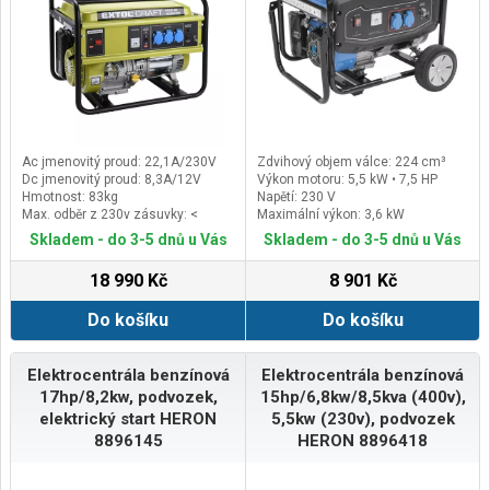
Ac jmenovitý proud: 22,1A/230V
Zdvihový objem válce: 224 cm³
Dc jmenovitý proud: 8,3A/12V
Výkon motoru: 5,5 kW • 7,5 HP
Hmotnost: 83kg
Napětí: 230 V
Max. odběr z 230v zásuvky: <
Maximální výkon: 3,6 kW
3,5kW
Skladem - do 3-5 dnů u Vás
Skladem - do 3-5 dnů u Vás
18 990 Kč
8 901 Kč
Do košíku
Do košíku
Elektrocentrála benzínová
Elektrocentrála benzínová
17hp/8,2kw, podvozek,
15hp/6,8kw/8,5kva (400v),
elektrický start HERON
5,5kw (230v), podvozek
8896145
HERON 8896418