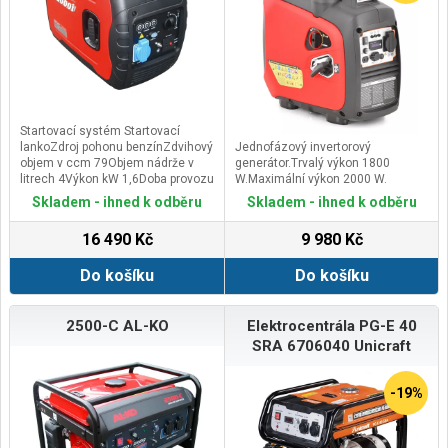
Startovací systém Startovací
lankoZdroj pohonu benzínZdvihový
Jednofázový invertorový
objem v ccm 79Objem nádrže v
generátor.Trvalý výkon 1800
litrech 4Výkon kW 1,6Doba provozu
W.Maximální výkon 2000 W.
ca. 4 hodinyRozměry (ŠxD)
Skladem - ihned k odběru
Skladem - ihned k odběru
499x285x455 mmHladina
akustického hluku 63.5Hmotnost
16 490 Kč
9 980 Kč
cca v kg 21Počet válců 1
Do košíku
Do košíku
2500-C AL-KO
Elektrocentrála PG-E 40
SRA 6706040 Unicraft
-19%