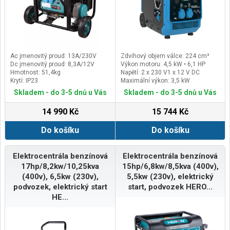
Ac jmenovitý proud: 13A/230V
Zdvihový objem válce: 224 cm³
Dc jmenovitý proud: 8,3A/12V
Výkon motoru: 4,5 kW • 6,1 HP
Hmotnost: 51,4kg
Napětí: 2 x 230 V1 x 12 V DC
Krytí: IP23
Maximální výkon: 3,5 kW
Skladem - do 3-5 dnů u Vás
Skladem - do 3-5 dnů u Vás
14 990 Kč
15 744 Kč
Do košíku
Do košíku
Elektrocentrála benzínová
Elektrocentrála benzínová
17hp/8,2kw/10,25kva
15hp/6,8kw/8,5kva (400v),
(400v), 6,5kw (230v),
5,5kw (230v), elektrický
podvozek, elektrický start
start, podvozek HERO...
HE...