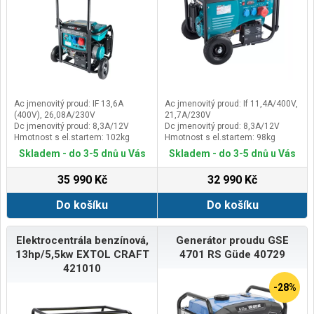
Ac jmenovitý proud: IF 13,6A
Ac jmenovitý proud: If 11,4A/400V,
(400V), 26,08A/230V
21,7A/230V
Dc jmenovitý proud: 8,3A/12V
Dc jmenovitý proud: 8,3A/12V
Hmotnost s el.startem: 102kg
Hmotnost s el.startem: 98kg
Krytí: IP23
Krytí: IP23
Skladem - do 3-5 dnů u Vás
Skladem - do 3-5 dnů u Vás
35 990 Kč
32 990 Kč
Do košíku
Do košíku
Elektrocentrála benzínová,
Generátor proudu GSE
13hp/5,5kw EXTOL CRAFT
4701 RS Güde 40729
421010
-28%