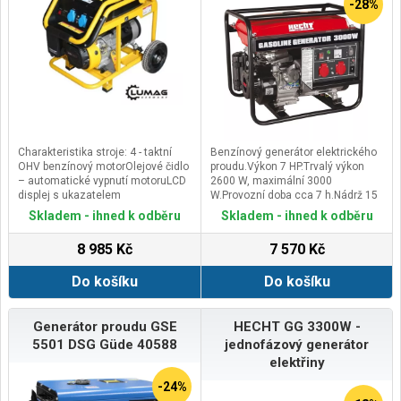
-28%
Charakteristika stroje: 4 - taktní
Benzínový generátor elektrického
OHV benzínový motorOlejové čidlo
proudu.Výkon 7 HP.Trvalý výkon
– automatické vypnutí motoruLCD
2600 W, maximální 3000
displej s ukazatelem
W.Provozní doba cca 7 h.Nádrž 15
napětíElektrocentrála s ochranou
l.2x zásuvka.
Skladem - ihned k odběru
Skladem - ihned k odběru
proti přetíženíPočítadlo provozních
hodin a ukazatel paliva v
8 985 Kč
7 570 Kč
nádržiStartování zajišťuje reverzní
startér15ti litrová benzínová
Do košíku
Do košíku
nádržPřepravní podvozek a sklopné
madlo zajišťují jednoduchý
transport
Generátor proudu GSE
HECHT GG 3300W -
5501 DSG Güde 40588
jednofázový generátor
elektřiny
-24%