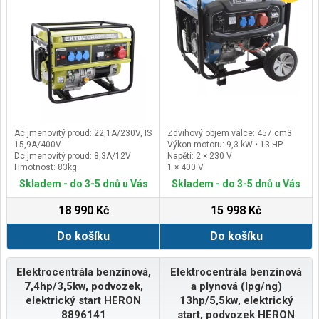
Ac jmenovitý proud: 22,1A/230V, IS
Zdvihový objem válce: 457 cm3
15,9A/400V
Výkon motoru: 9,3 kW • 13 HP
Dc jmenovitý proud: 8,3A/12V
Napětí: 2 × 230 V
Hmotnost: 83kg
1 × 400 V
Max. odběr z 230v zásuvky:
Skladem - do 3-5 dnů u Vás
Skladem - do 3-5 dnů u Vás
<1,8kW
18 990 Kč
15 998 Kč
Do košíku
Do košíku
Elektrocentrála benzínová,
Elektrocentrála benzínová
7,4hp/3,5kw, podvozek,
a plynová (lpg/ng)
elektrický start HERON
13hp/5,5kw, elektrický
8896141
start, podvozek HERON