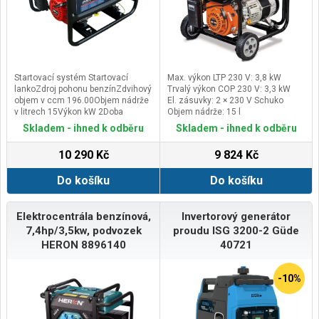
Startovací systém Startovací
Max. výkon LTP 230 V: 3,8 kW
lankoZdroj pohonu benzínZdvihový
Trvalý výkon COP 230 V: 3,3 kW
objem v ccm 196.00Objem nádrže
El. zásuvky: 2 × 230 V Schuko
v litrech 15Výkon kW 2Doba
Objem nádrže: 15 l
provozu ca. 15 hodinRozměry
Skladem - ihned k odběru
Skladem - ihned k odběru
(ŠxD) 590x430x480 mmHladina
akustického hluku 95.0Hmotnost
10 290 Kč
9 824 Kč
cca v kg 45Počet válců 1
Do košíku
Do košíku
Elektrocentrála benzínová,
Invertorový generátor
7,4hp/3,5kw, podvozek
proudu ISG 3200-2 Güde
HERON 8896140
40721
-10%