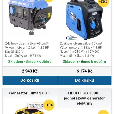
-35%
Zdvihový objem válce: 63 cm3
Zdvihový objem válce: 60 cm³
Výkon motoru: 1,0 kW • 1,36 HP
Výkon motoru: 1,3 kW • 1,8 HP
Napětí: 230 V
Napětí: 1 x 230 V1 x 12 V DC
Maximální výkon: 0,72 kW
Maximální výkon: 1,2 kW
Skladem - ihned k odběru
Skladem - ihned k odběru
2 943 Kč
6 174 Kč
Do košíku
Do košíku
Generátor Lumag G3-E
HECHT GG 3300 -
jednofázový generátor
elektřiny
-10%