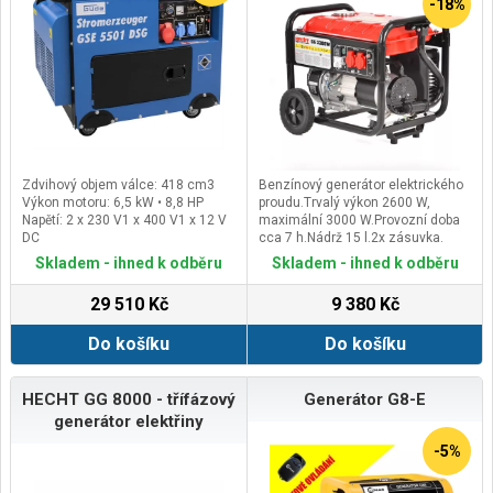
-18%
Zdvihový objem válce: 418 cm3
Benzínový generátor elektrického
Výkon motoru: 6,5 kW • 8,8 HP
proudu.Trvalý výkon 2600 W,
Napětí: 2 x 230 V1 x 400 V1 x 12 V
maximální 3000 W.Provozní doba
DC
cca 7 h.Nádrž 15 l.2x zásuvka.
Maximální výkon generátoru: 400 V
Skladem - ihned k odběru
Skladem - ihned k odběru
~ 5000 W230 V ~ 3300 W
29 510 Kč
9 380 Kč
Do košíku
Do košíku
HECHT GG 8000 - třífázový
Generátor G8-E
generátor elektřiny
-5%