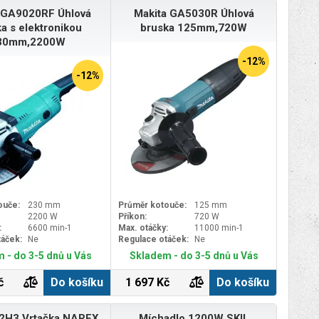
 GA9020RF Úhlová
Makita GA5030R Úhlová
a s elektronikou
bruska 125mm,720W
30mm,2200W
-12%
-12%
ouče:
230 mm
Průměr kotouče:
125 mm
2200 W
Příkon:
720 W
:
6600 min-1
Max. otáčky:
11000 min-1
táček:
Ne
Regulace otáček:
Ne
 - do 3-5 dnů u Vás
Skladem - do 3-5 dnů u Vás
č
Do košíku
1 697 Kč
Do košíku
-2H3 Vrtačka NAREX
Míchadlo 1200W SKIL