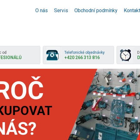
O nás
Servis
Obchodní podmínky
Kontak
 od
Telefonické objednávky
D
ESIONÁLŮ
+420 266 313 816
D
ROČ
KUPOVAT
NÁS?