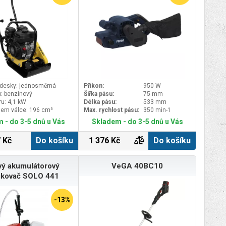
mm
í desky: jednosměrná
Příkon:
950 W
: benzínový
Šířka pásu:
75 mm
u: 4,1 kW
Délka pásu:
533 mm
jem válce: 196 cm³
Max. rychlost pásu:
350 min-1
 - do 3-5 dnů u Vás
Skladem - do 3-5 dnů u Vás
 Kč
Do košíku
1 376 Kč
Do košíku
ý akumulátorový
VeGA 40BC10
ikovač SOLO 441
-13%