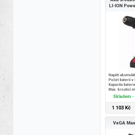
LI-ION Pow
Napětí akumulá
Počet baterií v 
Kapacita bateri
Max. krouticí 
Skladem - 
1 103 Kč
VeGA Ma