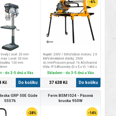
-6%
 trvalý | ocel: 25 mm
Napětí: 230V / 50HzVýkon motoru: 2.0
n max. | ocel: 30 mm
kWVolnoběžné otáčky: 2500
 hloubka: 120 mm
ot./minProvozní proud: 16 AOchranná
254mm
třída: IP 54Rozměry (D x Š x V): 1460 x
770 x 1500 mmVelikost stolu: 1150 x
 - do 3-5 dnů u Vás
Skladem - do 3-5 dnů u Vás
510 mmRozměry diamantového
kotouče: Ø 350 x 30 mmMax. provozní
4 Kč
Do košíku
37 638 Kč
Do košíku
rychlost: 80 m/sMax. hloubka řezu:
107 mmMax. řezná délka: 1200
mmSklon řezu: 0 - 45°Objem vodní
 deska GRP 50E Güde
Ferm BSM1024 - Pásová
nádoby: 37,8 LÚroveň hladiny hluku
LPA: 72 dB(A)Úroveň hladiny hluku
55576
bruska 950W
LWA: 85 dB(A)Hmotnost
(netto/brutto): 129 / 151 kgRozměry
balení (D x Š x V): 1535 x 750 x 700
-28%
-14%