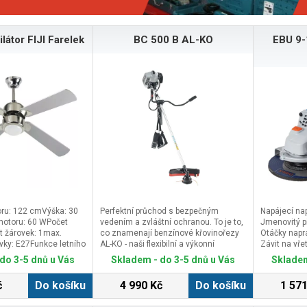
ilátor FIJI Farelek
BC 500 B AL-KO
EBU 9-
oru: 122 cmVýška: 30
Perfektní průchod s bezpečným
Napájecí nap
otoru: 60 WPočet
vedením a zvláštní ochranou. To je to,
Jmenovitý p
et žárovek: 1max.
co znamenají benzínové křovinořezy
Otáčky napr
vky: E27Funkce letního
AL-KO - naši flexibilní a výkonní
Závit na vře
u: ANOProvedení: šedá
všestranní stroje v oblasti „sečení
do 3-5 dnů u Vás
Skladem - do 3-5 dnů u Vás
Skladem
 řetízkemMožnost
trávníku“.Benzinový křovinořez AL-KO
ového ovládání:
BC 500 B - flexibilní řešení s extra
č
Do košíku
4 990 Kč
Do košíku
1 571
ilátory francouzské
bezpečnostíSekejte, kdekoli budete
představují elegantní
chtít: AL-KO BC 500 B na vás udělá