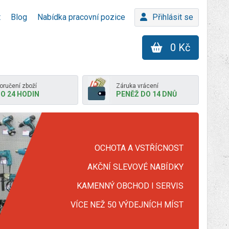
t
Blog
Nabídka pracovní pozice
Přihlásit se
0 Kč
oručení zboží
Záruka vrácení
O 24 HODIN
PENĚŽ DO 14 DNŮ
OCHOTA A VSTŘÍCNOST
AKČNÍ SLEVOVÉ NABÍDKY
KAMENNÝ OBCHOD I SERVIS
VÍCE NEŽ 50 VÝDEJNÍCH MÍST