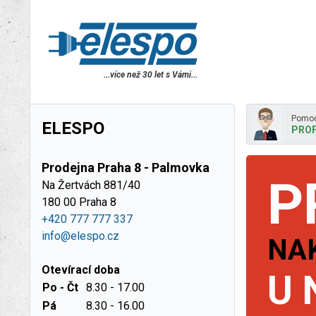
...více než 30 let s Vámi...
Pomoc
ELESPO
PROF
Prodejna Praha 8 - Palmovka
P
Na Žertvách 881/40
180 00 Praha 8
+420 777 777 337
info@elespo.cz
NA
Otevírací doba
U 
Po - Čt
8.30 - 17.00
Pá
8.30 - 16.00