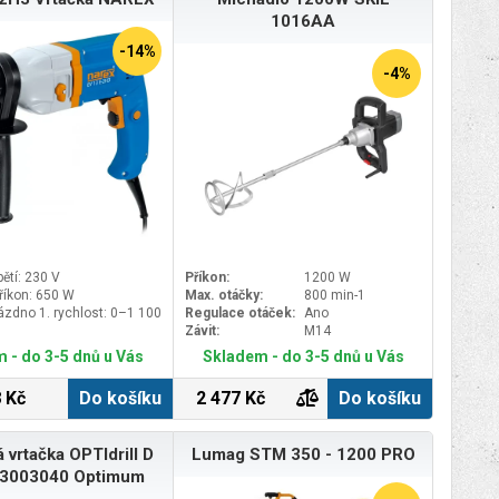
1016AA
-14%
-4%
ětí: 230 V
Příkon:
1200 W
říkon: 650 W
Max. otáčky:
800 min-1
ázdno 1. rychlost: 0–1 100
Regulace otáček:
Ano
Závit:
M14
ázdno 2. rychlost: 0–3 000
 - do 3-5 dnů u Vás
Skladem - do 3-5 dnů u Vás
 Kč
Do košíku
2 477 Kč
Do košíku
 vrtačka OPTIdrill D
Lumag STM 350 - 1200 PRO
 3003040 Optimum