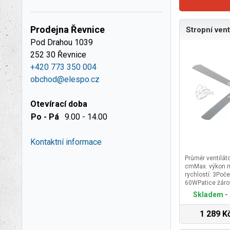
Prodejna Řevnice
Stropní vent
Pod Drahou 1039
252 30 Řevnice
+420 773 350 004
obchod@elespo.cz
Otevírací doba
Po - Pá
9.00 - 14.00
Kontaktní informace
Průměr ventilát
cmMax. výkon m
rychlostí: 3Poč
60WPatice žáro
- zimního režim
Skladem - 
barvaOvládání:
přikoupení dálk
1 289 K
ANOStropní vent
značky FARELEK 