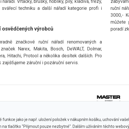
 za
 nářadí. Vrtačky, brusky, hoblíky, pily, kladiva, frézy,
zabýváme
bsp;Funkce APPStay
 svářecí techniku a další nářadí kategorie profi i
ruční ná
připojte koloběžku k
p;a provádějte
3000,- K
avy. Vyberte sportovní
můžete 
mickou jízdu nebo
í osvědčených výrobců
logického režimu pro
poradí zk
bsp;&nbsp;Systém
e koloběžku během 3
hradně značkové ruční nářadí renomovaných a
přepravovatPřipraveno k
kamkoli&nbsp;během
značek Narex, Makita, Bosch, DeWALT, Dolmar,
d.&nbsp;Se zařízením
a, Hitachi, Protool a několika desítek dalších. Pro
“ lze koloběžku snadno
vat tak, že šetří
 zajišťujeme záruční i pozáruční servis.
 - brzdové světlo"Vše v
dní světlo signalizuje
operaci.a fungují v
výstražné&nbsp;
nbsp;Výkonné LED
nné LED světlomety
lé osvětlení a
hled za všech
mínek.&nbsp;Zadní LED
zviditelní i v
itní kovová brzdová
 funkce jako je např. uložení položek v nákupním košíku, uchování vašeho
ím na tlačítko "Přijmout pouze nezbytné". Dalším užíváním těchto webový
Všechny značky