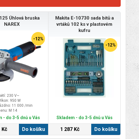
125 Úhlová bruska
Makita E-10730 sada bitů a
NAREX
vrtáků 102 ks v plastovém
kufru
-12%
-12%
ětí: 230 V~
říkon: 950 W
ázdno: 11 000 /min
tenu: M 14
 - do 3-5 dnů u Vás
Skladem - do 3-5 dnů u Vás
 Kč
Do košíku
1 287 Kč
Do košíku