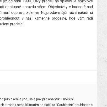
 již od roku 1990. Díky prodeji na splátky je špičkové
řadí dostupné opravdu všem. Objednávky v hodnotě nad
č mají dopravu zdarma. Nejprodávanější ruční nářadí si
prohlédnout v naší kamenné prodejně, kde vám rádi
ušení prodejci.
 přihlášení a jiné. Dále pak pro analytiku, měření
ch stránek nebo kliknutím na tlačítko "Souhlasím" souhlasíte s