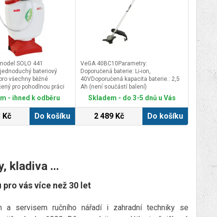
 model SOLO 441
VeGA 40BC10Parametry:
 jednoduchý bateriový
Doporučená baterie: Li-ion,
 pro všechny běžné
40VDoporučená kapacita baterie.: 2,5
čený pro pohodlnou práci
Ah (není součástí balení)
ch, sadech a zahradách.
Motor: 350W bez uhlíkovéPracovní
m - ihned k odběru
Skladem - do 3-5 dnů u Vás
postřikovač je vybaven
záběr: 250 mmOtočná rukojeť: ANO
vou baterií umožňující až 5
Otáčky: 7 000 RPM &nbsp;
 Kč
Do košíku
2 489 Kč
Do košíku
lé práce. Doba nabíjení
přibližně 2 hod.
, kladiva ...
 pro vás více než 30 let
 a servisem ručního nářadí i zahradní techniky se