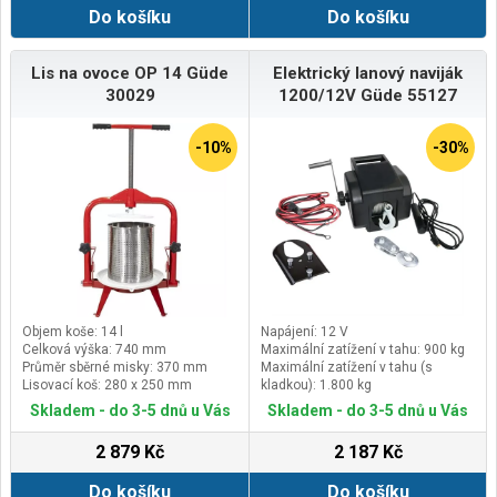
Do košíku
Do košíku
Lis na ovoce OP 14 Güde
Elektrický lanový naviják
30029
1200/12V Güde 55127
-10%
-30%
Objem koše: 14 l
Napájení: 12 V
Celková výška: 740 mm
Maximální zatížení v tahu: 900 kg
Průměr sběrné misky: 370 mm
Maximální zatížení v tahu (s
Lisovací koš: 280 x 250 mm
kladkou): 1.800 kg
Rychlost navíjení: 1,0 m/min.
Skladem - do 3-5 dnů u Vás
Skladem - do 3-5 dnů u Vás
2 879 Kč
2 187 Kč
Do košíku
Do košíku