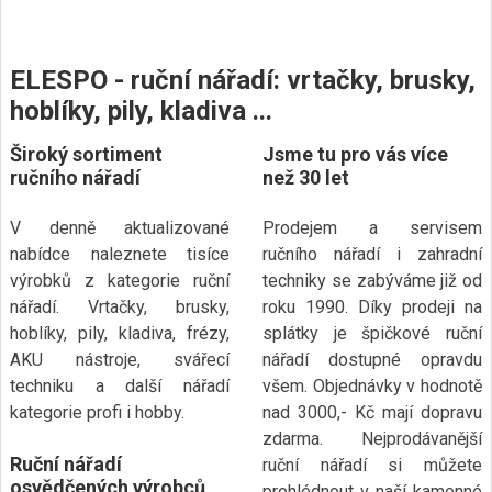
ELESPO - ruční nářadí: vrtačky, brusky,
hoblíky, pily, kladiva ...
Široký sortiment
Jsme tu pro vás více
ručního nářadí
než 30 let
V denně aktualizované
Prodejem a servisem
nabídce naleznete tisíce
ručního nářadí i zahradní
výrobků z kategorie ruční
techniky se zabýváme již od
nářadí. Vrtačky, brusky,
roku 1990. Díky prodeji na
hoblíky, pily, kladiva, frézy,
splátky je špičkové ruční
AKU nástroje, svářecí
nářadí dostupné opravdu
techniku a další nářadí
všem. Objednávky v hodnotě
kategorie profi i hobby.
nad 3000,- Kč mají dopravu
zdarma. Nejprodávanější
Ruční nářadí
ruční nářadí si můžete
osvědčených výrobců
prohlédnout v naší kamenné