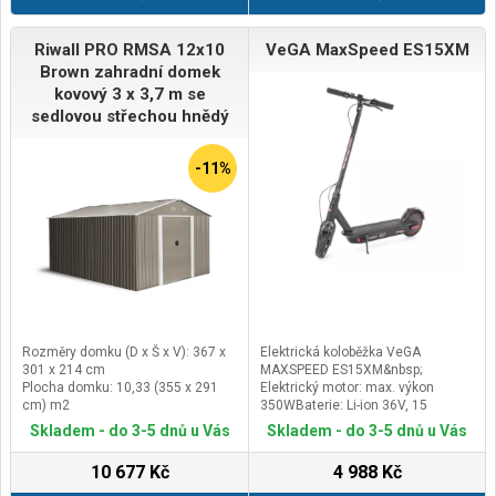
Riwall PRO RMSA 12x10
VeGA MaxSpeed ES15XM
Brown zahradní domek
kovový 3 x 3,7 m se
sedlovou střechou hnědý
-11%
Rozměry domku (D x Š x V): 367 x
Elektrická koloběžka VeGA
301 x 214 cm
MAXSPEED ES15XM&nbsp;
Plocha domku: 10,33 (355 x 291
Elektrický motor: max. výkon
cm) m2
350WBaterie: Li-ion 36V, 15
Rozměr dveří (V x Š): 170 x 125 cm
AhDojezdová vzdálenost: 50-60
Skladem - do 3-5 dnů u Vás
Skladem - do 3-5 dnů u Vás
Výška stěny: 172 cm
km dle terénu a zatíženíDoba
nabíjení: 6-7 hodinyRychlost: 3
10 677 Kč
4 988 Kč
nastavitelné režimy jízdy 15,20,25
km/hodPřední brzda: ANO