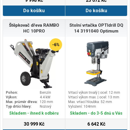
9 998 Kč
23 072 Kč
Do košíku
Do košíku
Štěpkovač dřeva RAMBO
Stolní vrtačka OPTIdrill DQ
HC 10PRO
14 3191040 Optimum
-6%
Pohon:
Benzín
Vrtací výkon trvalý | ocel: 12 mm
Výkon:
4.4 kW
Vrtací výkon max. | ocel: 13 mm
Max. průměr dřeva:
120 mm
Max. vrtací hloubka: 52 mm
Typ drtící hlavy:
Nožový
Vyložení: 104mm
Skladem - ihned k odběru
Skladem - do 3-5 dnů u Vás
30 999 Kč
6 642 Kč