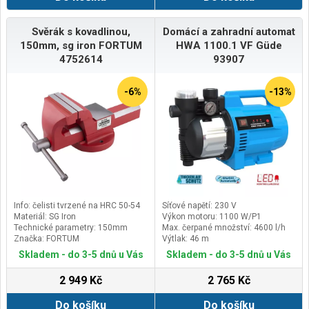
Svěrák s kovadlinou,
Domácí a zahradní automat
150mm, sg iron FORTUM
HWA 1100.1 VF Güde
4752614
93907
-6%
-13%
Info: čelisti tvrzené na HRC 50-54
Síťové napětí: 230 V
Materiál: SG Iron
Výkon motoru: 1100 W/P1
Technické parametry: 150mm
Max. čerpané množství: 4600 l/h
Značka: FORTUM
Výtlak: 46 m
Skladem - do 3-5 dnů u Vás
Skladem - do 3-5 dnů u Vás
2 949 Kč
2 765 Kč
Do košíku
Do košíku