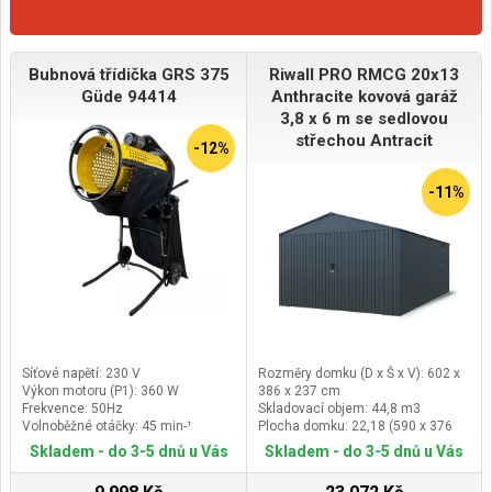
Bubnová třídička GRS 375
Riwall PRO RMCG 20x13
Güde 94414
Anthracite kovová garáž
3,8 x 6 m se sedlovou
střechou Antracit
-12%
-11%
Síťové napětí: 230 V
Rozměry domku (D x Š x V): 602 x
Výkon motoru (P1): 360 W
386 x 237 cm
Frekvence: 50Hz
Skladovací objem: 44,8 m3
Volnoběžné otáčky: 45 min-¹
Plocha domku: 22,18 (590 x 376
cm) m2
Skladem - do 3-5 dnů u Vás
Skladem - do 3-5 dnů u Vás
Rozměr dveří (V x Š): 197 x 288 cm