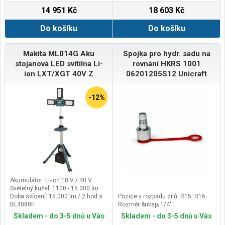
14 951 Kč
18 603 Kč
Do košíku
Do košíku
Makita ML014G Aku
Spojka pro hydr. sadu na
stojanová LED svítilna Li-
rovnání HKRS 1001
ion LXT/XGT 40V Z
06201205S12 Unicraft
-12%
Akumulátor: Li-ion 18 V / 40 V
Světelný kužel: 1100 - 15.000 lm
Doba svícení: 15.000 lm / 2 hod s
Pozice v rozpadu dílů: R15, R16
BL4080F
Rozměr:&nbsp; 1/4"
Hmotnost: 10,5kg
Skladem - do 3-5 dnů u Vás
Skladem - do 3-5 dnů u Vás