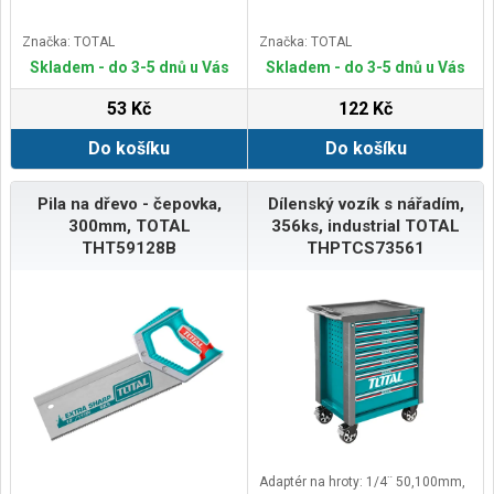
Značka: TOTAL
Značka: TOTAL
Skladem - do 3-5 dnů u Vás
Skladem - do 3-5 dnů u Vás
53 Kč
122 Kč
Do košíku
Do košíku
Pila na dřevo - čepovka,
Dílenský vozík s nářadím,
300mm, TOTAL
356ks, industrial TOTAL
THT59128B
THPTCS73561
Adaptér na hroty: 1/4¨ 50,100mm,