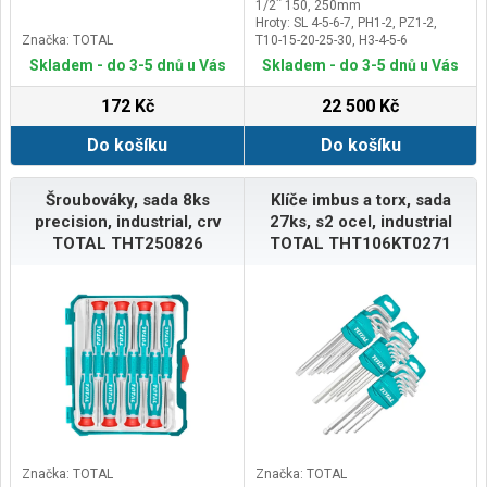
1/2¨ 150, 250mm
Hroty: SL 4-5-6-7, PH1-2, PZ1-2,
Značka: TOTAL
T10-15-20-25-30, H3-4-5-6
Imbus: 1,5-2-2,5-3-4-5-6-8-10, T10-
Skladem - do 3-5 dnů u Vás
Skladem - do 3-5 dnů u Vás
15-20-25-27-30-40-45-50
Kladivo: 1ks 300g, 1ks palice
172 Kč
22 500 Kč
40mm
Do košíku
Do košíku
Šroubováky, sada 8ks
Klíče imbus a torx, sada
precision, industrial, crv
27ks, s2 ocel, industrial
TOTAL THT250826
TOTAL THT106KT0271
Značka: TOTAL
Značka: TOTAL