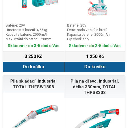
obchodě nebo najděte prodejce ve
vašem okolí. Tato robotická
sekačka je ekologickým
způsobem, jak udržovat váš
trávník. Máte většíší pozemek do
1000 m²? Pak doporučujeme AL-KO
Baterie: 20V
Baterie: 20V
Robolinho® 1000 Vision (číslo
Hmotnost s baterií: 4,65kg
Extra: sada vrtáků a hrotů
položky 114163).
Kapacita baterie: 2000mAh
Kapacita baterie: 2000mAh
Max. vrtání do betonu: 28mm
L/p chod: ano
Skladem - do 3-5 dnů u Vás
Skladem - do 3-5 dnů u Vás
3 250 Kč
1 250 Kč
Do košíku
Do košíku
Pila skládací, industrial
Pila na dřevo, industrial,
TOTAL THFSW1808
délka 330mm, TOTAL
THPS3308