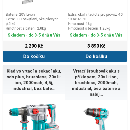
poháněny výkonnou lithium-
iontovou baterií s dlouhou
životností 18 V / 36 V, 5,0 Ah / 2,5
Baterie: 20V Li-ion
Extra: okolní teplota pro provoz -10
Ah. Baterii lze snadno vyjmout ze
Extra: LED osvětlení, 5ks pilových
°C až 45 °C
zadní strany a použít v
plátků
Hmotnost: 1kg
kompatibilních zařízeních této
Hmotnost s baterií: 2,0kg
Hmotnost s baterií: 1,25kg
řady.Výšku sečení lze nastavit v
Kapacita baterie: 2000mAh
Kapacita baterie: 20V
krocích od 30 mm do 60 mm, což
Skladem - do 3-5 dnů u Vás
Skladem - do 3-5 dnů u Vás
vám umožní přizpůsobit délku
trávníku vašim osobním
2 290 Kč
3 890 Kč
preferencím. Osvědčený systém
sečení s dvojitým nožem AL-KO
Do košíku
Do košíku
zajišťuje perfektní sekání a
výsledná posekaná tráva se v
žacím ústrojí rozdrtí a vrátí zpět na
Kladivo vrtací a sekací aku,
Vrtací šroubovák aku s
trávník jako organické hnojivo. S
sds plus, brushless, 20v li-
příklepem, 20v li-ion,
robotickou sekačkou Robolinho®
500 Vision proto nemusíte
ion, 2000mah, 4,5j,
brushless, 2000mah,
posekanou trávu likvidovat.LED
industrial, bez bate...
industrial, bez baterie a
světla se používají za špatných
nabíj...
viditelných podmínek, například
ráno nebo večer. Naše robotická
sekačka zvládne průjezdy od 100
cm a je odolná proti stříkající vodě
dle IPX4. Kupte si Robolinho® 500
VisionRobotickou sekačku
Robolinho® 500 Vision si
jednoduše kupte v našem online