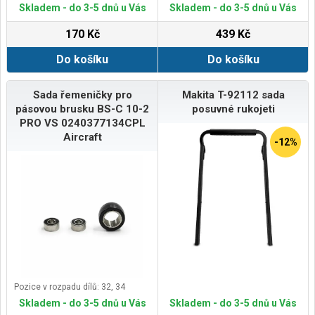
Skladem - do 3-5 dnů u Vás
Skladem - do 3-5 dnů u Vás
170 Kč
439 Kč
Do košíku
Do košíku
Sada řemeničky pro
Makita T-92112 sada
pásovou brusku BS-C 10-2
posuvné rukojeti
PRO VS 0240377134CPL
Aircraft
-12%
Pozice v rozpadu dílů: 32, 34
Skladem - do 3-5 dnů u Vás
Skladem - do 3-5 dnů u Vás