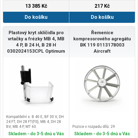
13 385 Kč
217 Kč
Do košíku
Do košíku
Plastový kryt sklíčidla pro
Řemenice
vrtačky a frézky MB 4, MB
kompresorového agregátu
4 P, B 24 H, B 28 H
BK 119 0113178003
0302024153CPL Optimum
Aircraft
Kompatibilní s: B 40 E, BF 30 V, DH
24 FT, DH 28 FT(FS), MB 4, DH 28
BV, MB 4 P, MT 60
Pozice v rozpadu dílů: 29
Skladem - do 3-5 dnů u Vás
Skladem - do 3-5 dnů u Vás