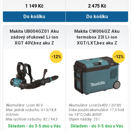
1 149 Kč
2 475 Kč
Do košíku
Do košíku
Makita UB004GZ01 Aku
Makita CW006GZ Aku
zádový ofukovač Li-ion
termobox 23l Li-ion
XGT 40V,bez aku Z
XGT/LXT,bez aku Z
-12%
-12%
Akumulátor: Li-ion 40 V
Akumulátor: Li-ion2x40V / 2x18V
Max. průtok vzduchu: 0-13/18,8
Doba použití/akumulátor: 17,5 hod
m3/min
na -18°C/2xBL4050F
Max rychlost vzduchu: 82 / 94,3
Objem nádoby: 23 l
m/s
Hmotnost: 20,7kg
Skladem - do 3-5 dnů u Vás
Skladem - do 3-5 dnů u Vás
Hmotnost: 5,8 / 7,8 kg