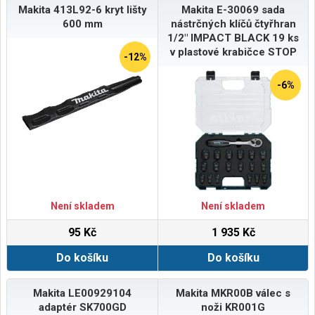
Makita 413L92-6 kryt lišty
Makita E-30069 sada
600 mm
nástrčných klíčů čtyřhran
1/2" IMPACT BLACK 19 ks
v plastové krabičce STOP
-12%
-6%
Není skladem
Není skladem
95 Kč
1 935 Kč
Do košíku
Do košíku
Makita LE00929104
Makita MKR00B válec s
adaptér SK700GD
noži KR001G