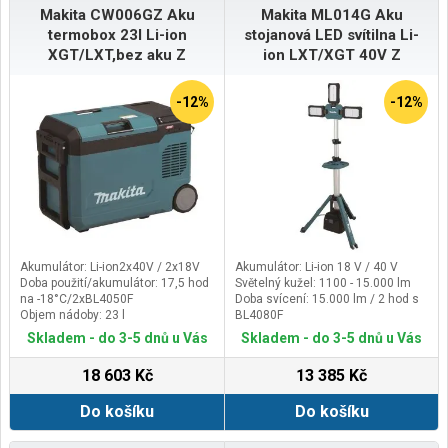
Makita CW006GZ Aku
Makita ML014G Aku
termobox 23l Li-ion
stojanová LED svítilna Li-
XGT/LXT,bez aku Z
ion LXT/XGT 40V Z
-12%
-12%
Akumulátor: Li-ion2x40V / 2x18V
Akumulátor: Li-ion 18 V / 40 V
Doba použití/akumulátor: 17,5 hod
Světelný kužel: 1100 - 15.000 lm
na -18°C/2xBL4050F
Doba svícení: 15.000 lm / 2 hod s
Objem nádoby: 23 l
BL4080F
Hmotnost: 20,7kg
Hmotnost: 10,5kg
Skladem - do 3-5 dnů u Vás
Skladem - do 3-5 dnů u Vás
18 603 Kč
13 385 Kč
Do košíku
Do košíku