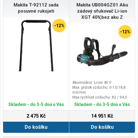
Makita T-92112 sada
Makita UB004GZ01 Aku
posuvné rukojeti
zádový ofukovač Li-ion
XGT 40V,bez aku Z
-12%
-12%
Akumulátor: Li-ion 40 V
Max. průtok vzduchu: 0-13/18,8
m3/min
Max rychlost vzduchu: 82 / 94,3
m/s
Skladem - do 3-5 dnů u Vás
Skladem - do 3-5 dnů u Vás
Hmotnost: 5,8 / 7,8 kg
2 475 Kč
14 951 Kč
Do košíku
Do košíku