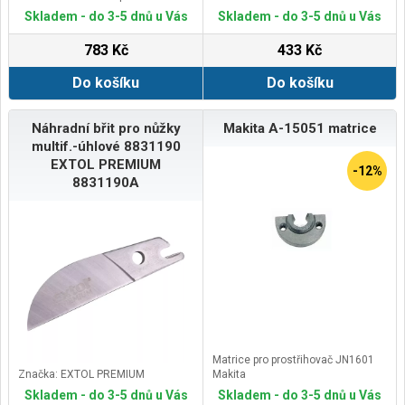
Vlastnosti hlavního výrobku:
Skladem - do 3-5 dnů u Vás
Skladem - do 3-5 dnů u Vás
Snadný a rychlý zacvakávací
mechanismus
783 Kč
433 Kč
Podsekce kategorie produktů:
Systémové příslušenství IXO
Do košíku
Do košíku
Náhradní břit pro nůžky
Makita A-15051 matrice
multif.-úhlové 8831190
EXTOL PREMIUM
-12%
8831190A
Matrice pro prostřihovač JN1601
Značka: EXTOL PREMIUM
Makita
Skladem - do 3-5 dnů u Vás
Skladem - do 3-5 dnů u Vás