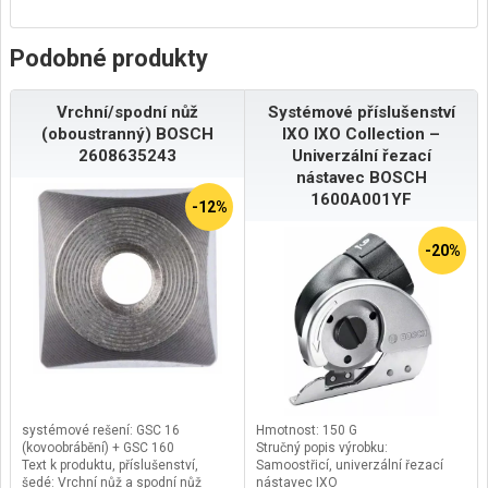
Podobné produkty
Vrchní/spodní nůž
Systémové příslušenství
(oboustranný) BOSCH
IXO IXO Collection –
2608635243
Univerzální řezací
nástavec BOSCH
1600A001YF
-12%
-20%
systémové rešení: GSC 16
Hmotnost: 150 G
(kovoobrábění) + GSC 160
Stručný popis výrobku:
Text k produktu, příslušenství,
Samoostřicí, univerzální řezací
šedé: Vrchní nůž a spodní nůž
nástavec IXO