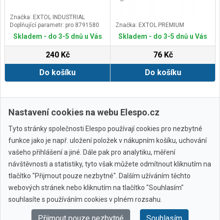
Značka: EXTOL INDUSTRIAL
Doplňující parametr: pro 8791580
Značka: EXTOL PREMIUM
Skladem - do 3-5 dnů u Vás
Skladem - do 3-5 dnů u Vás
240 Kč
76 Kč
Do košíku
Do košíku
Zobrazit další
Nastavení cookies na webu Elespo.cz
Tyto stránky společnosti Elespo používají cookies pro nezbytné
funkce jako je např. uložení položek v nákupním košíku, uchování
vašeho přihlášení a jiné. Dále pak pro analytiku, měření
návštěvnosti a statistiky, tyto však můžete odmítnout kliknutím na
tlačítko "Přijmout pouze nezbytné". Dalším užíváním těchto
webových stránek nebo kliknutím na tlačítko "Souhlasím"
Všechny značky
souhlasíte s používáním cookies v plném rozsahu.
Přijmout pouze nezbytné
Souhlasím
© 2010 - 2026 Elespo.cz