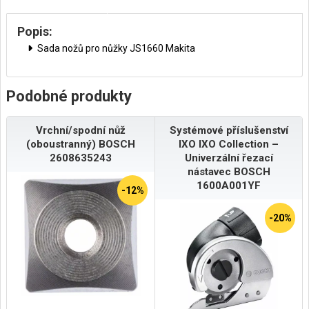
Popis:
Sada nožů pro nůžky JS1660 Makita
Podobné produkty
Vrchní/spodní nůž
Systémové příslušenství
(oboustranný) BOSCH
IXO IXO Collection –
2608635243
Univerzální řezací
nástavec BOSCH
1600A001YF
-12%
-20%