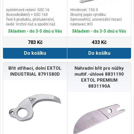
systémové rešení: GSC 16
Hmotnost: 150 G
(kovoobrábění) + GSC 160
Stručný popis výrobku:
Text k produktu, příslušenství,
Samoostřicí, univerzální řezací
šedé: Vrchní nůž a spodní nůž
nástavec IXO
Vlastnosti hlavního výrobku:
Skladem - do 3-5 dnů u Vás
Skladem - do 3-5 dnů u Vás
Snadný a rychlý zacvakávací
mechanismus
783 Kč
433 Kč
Podsekce kategorie produktů:
Systémové příslušenství IXO
Do košíku
Do košíku
Břit stříhací, dolní EXTOL
Náhradní břit pro nůžky
INDUSTRIAL 8791580D
multif.-úhlové 8831190
EXTOL PREMIUM
8831190A