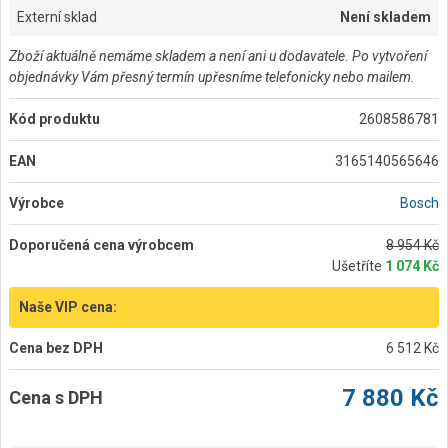
Externí sklad
Není skladem
Zboží aktuálně nemáme skladem a není ani u dodavatele. Po vytvoření
objednávky Vám přesný termín upřesníme telefonicky nebo mailem.
Kód produktu
2608586781
EAN
3165140565646
Výrobce
Bosch
Doporučená cena výrobcem
8 954 Kč
Ušetříte
1 074 Kč
Naše VIP cena:
Cena bez DPH
6 512 Kč
7 880 Kč
Cena s DPH