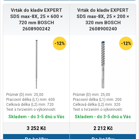
Vrták do kladiv EXPERT
Vrták do kladiv EXPERT
SDS max-8X, 25 × 600 ×
SDS max-8X, 25 × 200 ×
720 mm BOSCH
320 mm BOSCH
2608900242
2608900240
-12%
-12%
Průměr (D) mm: 25,00
Průměr (D) mm: 25,00
Pracovní délka (L1) mm: 600
Pracovní délka (L1) mm: 200
Celková délka (L2) mm: 720
Celková délka (L2) mm: 320
Text s tvrzením o výkonnosti:
Text s tvrzením o výkonnosti:
Vydrží až 3× déle než vrták Bosch
Vydrží až 3× déle než vrták Bosch
Skladem - do 3-5 dnů u Vás
Skladem - do 3-5 dnů u Vás
SDS max-4
SDS max-4
3 252 Kč
2 212 Kč