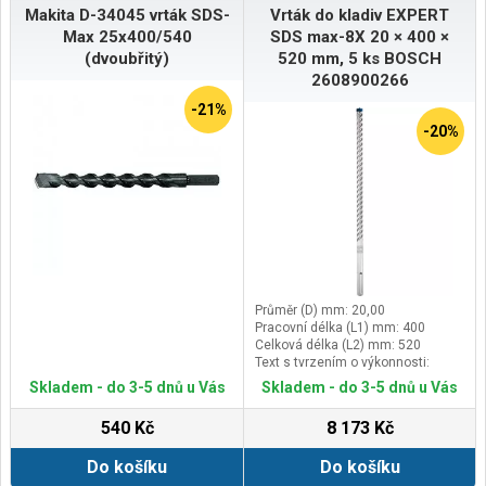
Makita D-34045 vrták SDS-
Vrták do kladiv EXPERT
Max 25x400/540
SDS max-8X 20 × 400 ×
(dvoubřitý)
520 mm, 5 ks BOSCH
2608900266
-21%
-20%
Průměr (D) mm: 20,00
Pracovní délka (L1) mm: 400
Celková délka (L2) mm: 520
Text s tvrzením o výkonnosti:
Vydrží až 3× déle než vrták Bosch
Skladem - do 3-5 dnů u Vás
Skladem - do 3-5 dnů u Vás
SDS max-4
540 Kč
8 173 Kč
Do košíku
Do košíku