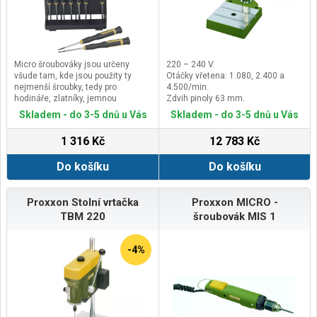
Micro šroubováky jsou určeny
220 – 240 V.
všude tam, kde jsou použity ty
Otáčky vřetena: 1.080, 2.400 a
nejmenší šroubky, tedy pro
4.500/min.
hodináře, zlatníky, jemnou
Zdvih pinoly 63 mm.
mechaniku, optiky, elektroniky či
Výškové nastavování klikou 70
Skladem - do 3-5 dnů u Vás
Skladem - do 3-5 dnů u Vás
modeláře.
mm.
Dříky jsou vyrobeny z vysoce
1 316 Kč
12 783 Kč
legované nikl-chrom-molybdenové
oceli (SAE 8660), která je tvrdá a
Do košíku
Do košíku
houževnatá.
Jsou pochromované a špice jsou
zakalená.
Rukojeť je příjemná do ruky, je
Proxxon Stolní vrtačka
Proxxon MICRO -
ergonomicky tvarovaná z
TBM 220
šroubovák MIS 1
kvalitního polypropylenu (odolného
proti úderu, olejům a kyselinám);
rukojeť Micro šroubováku je
-4%
změkčena a tvarovány v úchopové
části prstů pro pohodlnou práci.