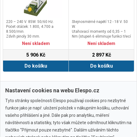
220 – 240 V. 85W. 50/60 Hz.
Stejnosměrné napětí 12 - 18 V. 50
Počet otáček: 1.800, 4.700 a
W.
8.500/min.
Utahovací momenty od 0,35 – 1
Zdvih pinoly 30 mm.
Nm (stupeň 6 eliminuje funkci třecí
Vyložení (od sloupu ke středu
spojky (krouticí moment je pak 2
Není skladem
Není skladem
vrtacího vřetene) 140 mm.
Nm).
Hmotnost 415 g.
5 906 Kč
2 897 Kč
Celková délka 200 mm.
Do košíku
Do košíku
Zobrazit další
Nastavení cookies na webu Elespo.cz
Tyto stránky společnosti Elespo používají cookies pro nezbytné
funkce jako je např. uložení položek v nákupním košíku, uchování
vašeho přihlášení a jiné. Dále pak pro analytiku, měření
návštěvnosti a statistiky, tyto však můžete odmítnout kliknutím na
tlačítko "Přijmout pouze nezbytné". Dalším užíváním těchto