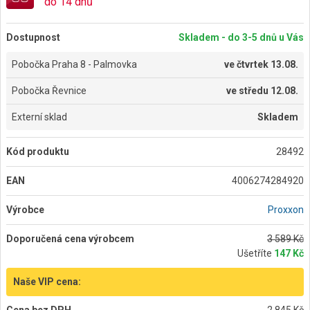
do 14 dnů
Dostupnost
Skladem - do 3-5 dnů u Vás
Pobočka Praha 8 - Palmovka
ve
čtvrtek 13.08.
Pobočka Řevnice
ve
středu 12.08.
Externí sklad
Skladem
Kód produktu
28492
EAN
4006274284920
Výrobce
Proxxon
Doporučená cena výrobcem
3 589 Kč
Ušetříte
147 Kč
Naše VIP cena:
Cena bez DPH
2 845 Kč