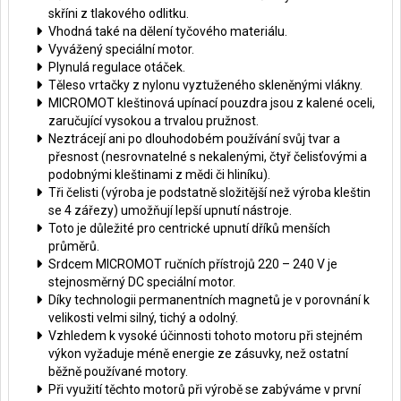
skříni z tlakového odlitku.
Vhodná také na dělení tyčového materiálu.
Vyvážený speciální motor.
Plynulá regulace otáček.
Těleso vrtačky z nylonu vyztuženého skleněnými vlákny.
MICROMOT kleštinová upínací pouzdra jsou z kalené oceli,
zaručující vysokou a trvalou pružnost.
Neztrácejí ani po dlouhodobém používání svůj tvar a
přesnost (nesrovnatelné s nekalenými, čtyř čelisťovými a
podobnými kleštinami z mědi či hliníku).
Tři čelisti (výroba je podstatně složitější než výroba kleštin
se 4 zářezy) umožňují lepší upnutí nástroje.
Toto je důležité pro centrické upnutí dříků menších
průměrů.
Srdcem MICROMOT ručních přístrojů 220 – 240 V je
stejnosměrný DC speciální motor.
Díky technologii permanentních magnetů je v porovnání k
velikosti velmi silný, tichý a odolný.
Vzhledem k vysoké účinnosti tohoto motoru při stejném
výkon vyžaduje méně energie ze zásuvky, než ostatní
běžně používané motory.
Při využití těchto motorů při výrobě se zabýváme v první