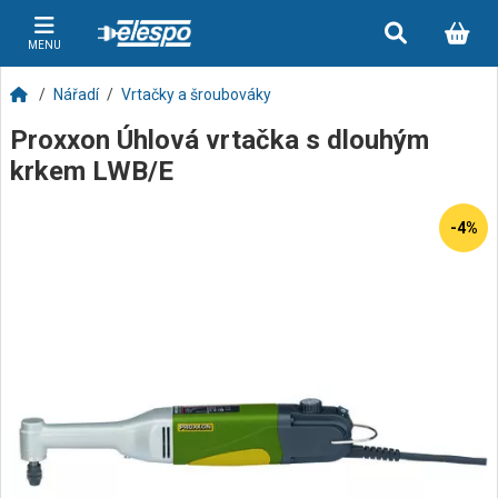
MENU
Nářadí
Vrtačky a šroubováky
Proxxon Úhlová vrtačka s dlouhým
krkem LWB/E
-4%