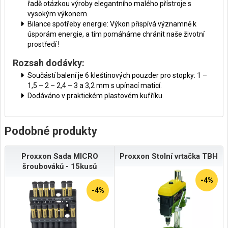
řadě otázkou výroby elegantního malého přístroje s
vysokým výkonem.
Bilance spotřeby energie: Výkon přispívá významně k
úsporám energie, a tím pomáháme chránit naše životní
prostředí !
Rozsah dodávky:
Součástí balení je 6 kleštinových pouzder pro stopky: 1 –
1,5 – 2 – 2,4 – 3 a 3,2 mm s upínací maticí.
Dodáváno v praktickém plastovém kufříku.
Podobné produkty
Proxxon Sada MICRO
Proxxon Stolní vrtačka TBH
šroubováků - 15kusů
-4%
-4%