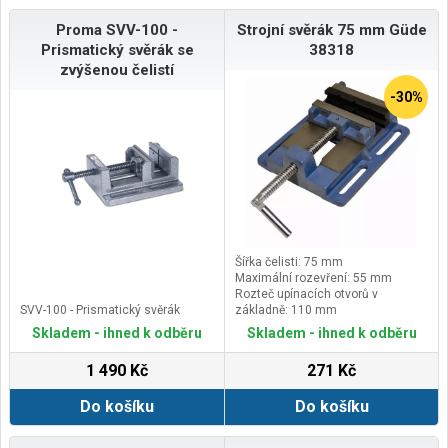
Proma SVV-100 -
Strojní svěrák 75 mm Güde
Prismatický svěrák se
38318
zvýšenou čelistí
-30%
Šířka čelisti: 75 mm
Maximální rozevření: 55 mm
Rozteč upínacích otvorů v
SVV-100 - Prismatický svěrák
základně: 110 mm
Kompatibilita s modely vrtaček
Skladem - ihned k odběru
Skladem - ihned k odběru
GUDE®: 55120, 55190, 55191,
55192,
1 490 Kč
271 Kč
Do košíku
Do košíku