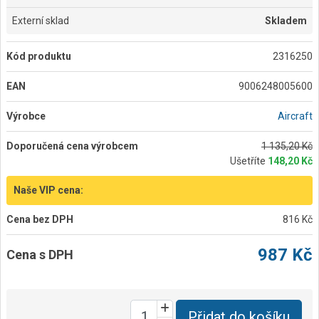
Externí sklad
Skladem
Kód produktu
2316250
EAN
9006248005600
Výrobce
Aircraft
Doporučená cena výrobcem
1 135,20 Kč
Ušetříte
148,20 Kč
Naše VIP cena:
Cena bez DPH
816 Kč
987 Kč
Cena s DPH
Přidat do košíku