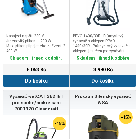
Napájecí napětí: 230 V
PPVO-1400/30R - Průmyslový
Jmenovitý příkon: 1 200 W
vysavač s oklepemPPVO-
Max. příkon připojeného zařízení: 2
1400/30R - Průmyslový vysavač s
400 W
oklepem je určen pro vysávání
Celkový příkon max.: 3 600 W
běžných nečistot jako např. prachu,
Skladem - ihned k odběru
Skladem - ihned k odběru
štěrku, pilin, hoblin, a dalšího
domácího nebo průmyslového
8 063 Kč
3 990 Kč
odpadu, včetně rozlitých tekutin v
dílně, garáži i domácnosti.
Do košíku
Do košíku
Vysavač o výkonu 1400W,
vybavený zásuvkou pro připojení
elektrického nářadí o výkonu
maximálně 1800W vybavené
Vysavač wetCAT 362 IET
Proxxon Dílenský vysavač
odsávacím adapterem, dále je
pro suché/mokré sání
WSA
vybaven funkcí automatického
7001370 Cleancraft
zapínání i vypínání s prodlevou pro
kvalitní odsátí nečistot.Pro
-15%
vysávání suchých nečistot lze
-18%
použít kartušový papírový filtr,
případě papírový filtrační sáček. Pro
vysávání nečistot použijte