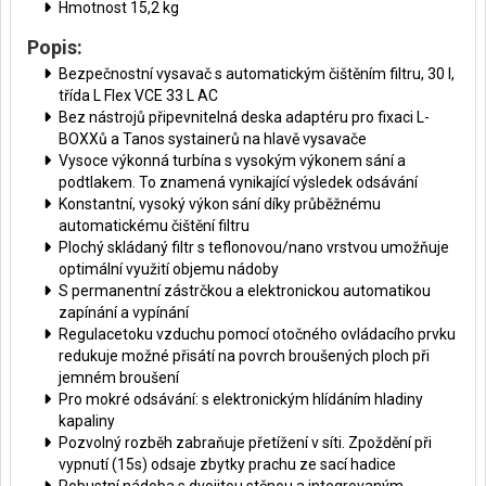
Hmotnost 15,2 kg
Popis:
Bezpečnostní vysavač s automatickým čištěním filtru, 30 l,
třída L Flex VCE 33 L AC
Bez nástrojů připevnitelná deska adaptéru pro fixaci L-
BOXXů a Tanos systainerů na hlavě vysavače
Vysoce výkonná turbína s vysokým výkonem sání a
podtlakem. To znamená vynikající výsledek odsávání
Konstantní, vysoký výkon sání díky průběžnému
automatickému čištění filtru
Plochý skládaný filtr s teflonovou/nano vrstvou umožňuje
optimální využití objemu nádoby
S permanentní zástrčkou a elektronickou automatikou
zapínání a vypínání
Regulacetoku vzduchu pomocí otočného ovládacího prvku
redukuje možné přisátí na povrch broušených ploch při
jemném broušení
Pro mokré odsávání: s elektronickým hlídáním hladiny
kapaliny
Pozvolný rozběh zabraňuje přetížení v síti. Zpoždění při
vypnutí (15s) odsaje zbytky prachu ze sací hadice