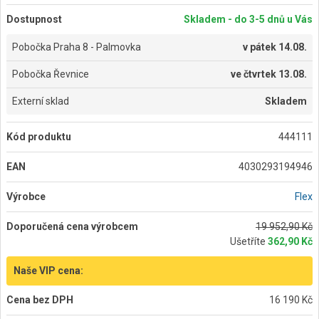
Dostupnost
Skladem - do 3-5 dnů u Vás
Pobočka Praha 8 - Palmovka
v
pátek 14.08.
Pobočka Řevnice
ve
čtvrtek 13.08.
Externí sklad
Skladem
Kód produktu
444111
EAN
4030293194946
Výrobce
Flex
Doporučená cena výrobcem
19 952,90 Kč
Ušetříte
362,90 Kč
Naše VIP cena:
Cena bez DPH
16 190 Kč