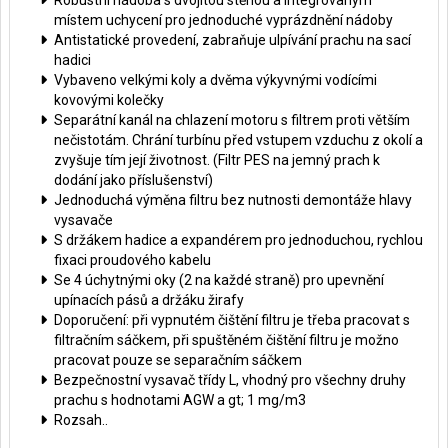
Robustní nádoba s dvojitou stěnou a integrovaným
místem uchycení pro jednoduché vyprázdnění nádoby
Antistatické provedení, zabraňuje ulpívání prachu na sací
hadici
Vybaveno velkými koly a dvěma výkyvnými vodícími
kovovými kolečky
Separátní kanál na chlazení motoru s filtrem proti větším
nečistotám. Chrání turbínu před vstupem vzduchu z okolí a
zvyšuje tím její životnost. (Filtr PES na jemný prach k
dodání jako příslušenství)
Jednoduchá výměna filtru bez nutnosti demontáže hlavy
vysavače
S držákem hadice a expandérem pro jednoduchou, rychlou
fixaci proudového kabelu
Se 4 úchytnými oky (2 na každé straně) pro upevnění
upínacích pásů a držáku žirafy
Doporučení: při vypnutém čištění filtru je třeba pracovat s
filtračním sáčkem, při spuštěném čištění filtru je možno
pracovat pouze se separačním sáčkem
Bezpečnostní vysavač třídy L, vhodný pro všechny druhy
prachu s hodnotami AGW a gt; 1 mg/m3
Rozsah..