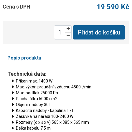
19 590 Kč
Cena s DPH
Přidat do košíku
Popis produktu
Technická data:
Příkon max. 1400 W
Max. výkon proudění vzduchu 4500 l/min
Max. podtlak 25000 Pa
Plocha filtru 5000 cm2
Objem nádoby 30 l
Kapacita nádoby - kapalina 17 l
Zásuvka na nářadí 100-2400 W
Rozměry (d x š x v) 565 x 385 x 565 mm
Délka kabelu 7,5 m