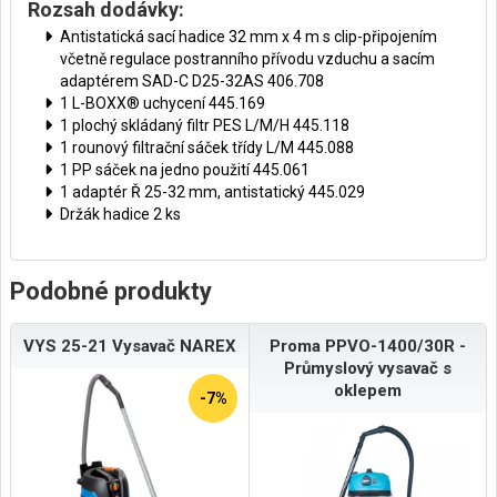
Rozsah dodávky:
Antistatická sací hadice 32 mm x 4 m s clip-připojením
včetně regulace postranního přívodu vzduchu a sacím
adaptérem SAD-C D25-32AS 406.708
1 L-BOXX® uchycení 445.169
1 plochý skládaný filtr PES L/M/H 445.118
1 rounový filtrační sáček třídy L/M 445.088
1 PP sáček na jedno použití 445.061
1 adaptér Ř 25-32 mm, antistatický 445.029
Držák hadice 2 ks
Podobné produkty
VYS 25-21 Vysavač NAREX
Proma PPVO-1400/30R -
Průmyslový vysavač s
oklepem
-7%