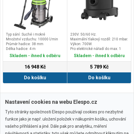
polyesterový návlek, který tvoří s
vestavěným plovákem, dokonalou
a bezpečnou kombinaci pro mokré
vysávání&nbsp;Průmyslové
vysavače se od domácích
vysavačů odlišují celkovou
konstrukcí, filtrací, svými
Typ sání: Suché i mokré
230V. 50/60 Hz.
funkcemi, sacím motorem i
Množství vzduchu: 10000 l/min
Maximální tlakový rozdíl: 210 mbar.
příslušenstvím. Tyto vysavače jsou
Průměr hadice: 38 mm
Výkon: 700W.
robustnější, výkonnější a odolnější.
Délka hadice: 4 m
Pro elektrické nářadí do max. 1
Průmyslové stavební vysavače
800 W.
odolávají podstatně vyšší zátěži,
Skladem - ihned k odběru
Skladem - ihned k odběru
než jaké jsou vystavovány běžné
vysavače v domácnosti.Hlavní
16 948 Kč
5 789 Kč
výhody
Silný motor 1 400 WIntegrovaná
Do košíku
Do košíku
zásuvka pro připojení
elektrického nářadí s příkonem 1
800 WSystém automatického
zapínání a vypínání
s prodlevou v případě, že je
Zobrazit další
Nastavení cookies na webu Elespo.cz
připojeno
Tyto stránky společnosti Elespo používají cookies pro nezbytné
funkce jako je např. uložení položek v nákupním košíku, uchování
vašeho přihlášení a jiné. Dále pak pro analytiku, měření
návštěvnosti a statistiky, tyto však můžete odmítnout kliknutím na