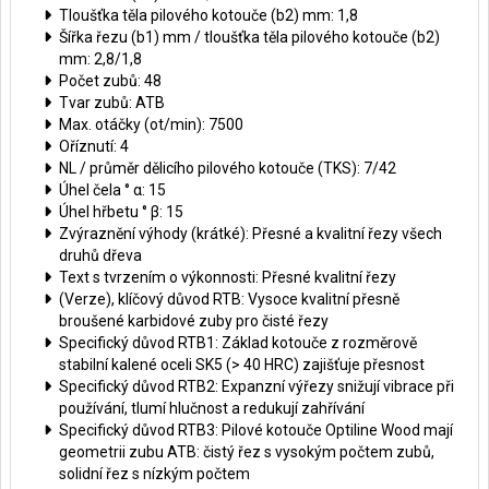
Tloušťka těla pilového kotouče (b2) mm: 1,8
Šířka řezu (b1) mm / tloušťka těla pilového kotouče (b2)
mm: 2,8/1,8
Počet zubů: 48
Tvar zubů: ATB
Max. otáčky (ot/min): 7500
Oříznutí: 4
NL / průměr dělicího pilového kotouče (TKS): 7/42
Úhel čela ° α: 15
Úhel hřbetu ° β: 15
Zvýraznění výhody (krátké): Přesné a kvalitní řezy všech
druhů dřeva
Text s tvrzením o výkonnosti: Přesné kvalitní řezy
(Verze), klíčový důvod RTB: Vysoce kvalitní přesně
broušené karbidové zuby pro čisté řezy
Specifický důvod RTB1: Základ kotouče z rozměrově
stabilní kalené oceli SK5 (> 40 HRC) zajišťuje přesnost
Specifický důvod RTB2: Expanzní výřezy snižují vibrace při
používání, tlumí hlučnost a redukují zahřívání
Specifický důvod RTB3: Pilové kotouče Optiline Wood mají
geometrii zubu ATB: čistý řez s vysokým počtem zubů,
solidní řez s nízkým počtem