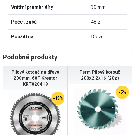
Vnitřní průměr díry
30 mm
Počet zubů
48 z
Použití na
Dřevo
Podobné produkty
Pilový kotouč na dřevo
Ferm Pilový kotouč
200mm, 60T Kreator
200x2,2x16 (20z)
KRT020419
-5%
-15%