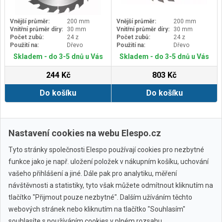
Vnější průměr:
200 mm
Vnější průměr:
200 mm
Vnitřní průměr díry:
30 mm
Vnitřní průměr díry:
30 mm
Počet zubů:
24 z
Počet zubů:
24 z
Použití na:
Dřevo
Použití na:
Dřevo
Skladem - do 3-5 dnů u Vás
Skladem - do 3-5 dnů u Vás
244 Kč
803 Kč
Do košíku
Do košíku
Zobrazit další
Nastavení cookies na webu Elespo.cz
Tyto stránky společnosti Elespo používají cookies pro nezbytné
funkce jako je např. uložení položek v nákupním košíku, uchování
vašeho přihlášení a jiné. Dále pak pro analytiku, měření
návštěvnosti a statistiky, tyto však můžete odmítnout kliknutím na
tlačítko "Přijmout pouze nezbytné". Dalším užíváním těchto
webových stránek nebo kliknutím na tlačítko "Souhlasím"
Všechny značky
souhlasíte s používáním cookies v plném rozsahu.