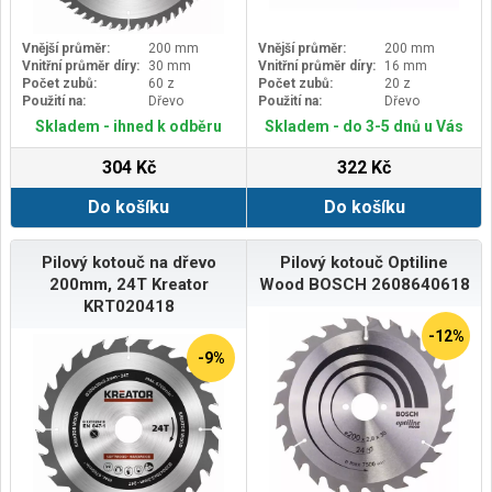
Vnější průměr:
200 mm
Vnější průměr:
200 mm
Vnitřní průměr díry:
30 mm
Vnitřní průměr díry:
16 mm
Počet zubů:
60 z
Počet zubů:
20 z
Použití na:
Dřevo
Použití na:
Dřevo
Skladem - ihned k odběru
Skladem - do 3-5 dnů u Vás
304 Kč
322 Kč
Do košíku
Do košíku
Pilový kotouč na dřevo
Pilový kotouč Optiline
200mm, 24T Kreator
Wood BOSCH 2608640618
KRT020418
-12%
-9%