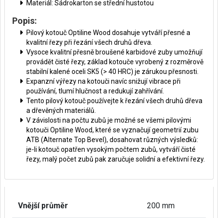
Materiál: Sádrokarton se střední hustotou
Popis:
Pilový kotouč Optiline Wood dosahuje vytváří přesné a
kvalitní řezy při řezání všech druhů dřeva.
Vysoce kvalitní přesně broušené karbidové zuby umožňují
provádět čisté řezy, základ kotouče vyrobený z rozměrově
stabilní kalené oceli SK5 (> 40 HRC) je zárukou přesnosti.
Expanzní výřezy na kotouči navíc snižují vibrace při
používání, tlumí hlučnost a redukují zahřívání.
Tento pilový kotouč používejte k řezání všech druhů dřeva
a dřevěných materiálů.
V závislosti na počtu zubů je možné se všemi pilovými
kotouči Optiline Wood, které se vyznačují geometrií zubu
ATB (Alternate Top Bevel), dosahovat různých výsledků:
je-li kotouč opatřen vysokým počtem zubů, vytváří čisté
řezy, malý počet zubů pak zaručuje solidní a efektivní řezy.
Vnější průměr
200 mm