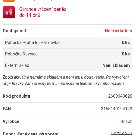
Garance vrácení peněz
do 14 dnů
Dostupnost
Není skladem
Pobočka Praha 8 - Palmovka
0 ks
Pobočka Řevnice
0 ks
Externí sklad
Není skladem
Zboží aktuálně nemáme skladem a není ani u dodavatele. Po vytvoření
objednávky Vám přesný termín upřesníme telefonicky nebo mailem.
Kód produktu
2608640620
EAN
3165140194143
Výrobce
Bosch
Doporučená cena výrobcem
1 076,90 Kč