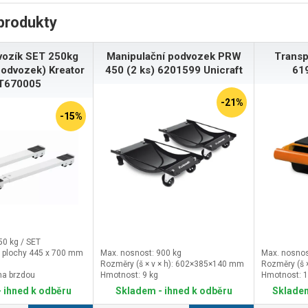
produkty
vozík SET 250kg
Manipulační podvozek PRW
Transp
podvozek) Kreator
450 (2 ks) 6201599 Unicraft
619
T670005
-21%
-15%
50 kg / SET
y plochy 445 x 700 mm
Max. nosnost: 900 kg
Max. nosnos
Rozměry (š × v × h): 602×385×140 mm
Rozměry (š 
na brzdou
Hmotnost: 9 kg
Hmotnost: 1
 ihned k odběru
Skladem - ihned k odběru
Skladem