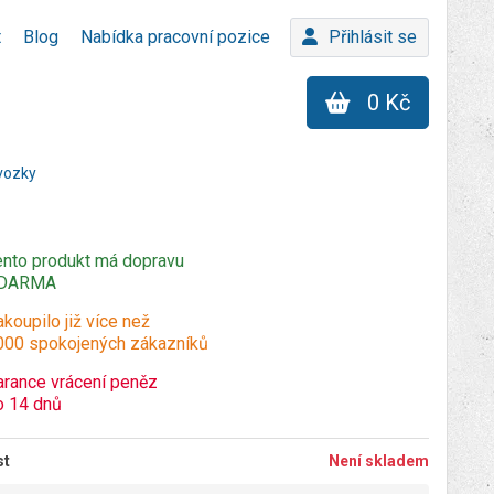
t
Blog
Nabídka pracovní pozice
Přihlásit se
0 Kč
vozky
ento produkt má dopravu
DARMA
koupilo již více než
000 spokojených zákazníků
arance vrácení peněz
o 14 dnů
st
Není skladem