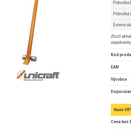
Pobočka 
Pobočka 
Externí s
Zboží aktuá
objednávky
Kód produ
EAN
Výrobce
Doporuče
Naše VIP
Cena bez