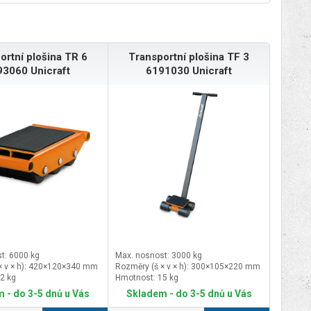
ortní plošina TR 6
Transportní plošina TF 3
3060 Unicraft
6191030 Unicraft
t: 6000 kg
Max. nosnost: 3000 kg
× v × h): 420×120×340 mm
Rozměry (š × v × h): 300×105×220 mm
2 kg
Hmotnost: 15 kg
 - do 3-5 dnů u Vás
Skladem - do 3-5 dnů u Vás