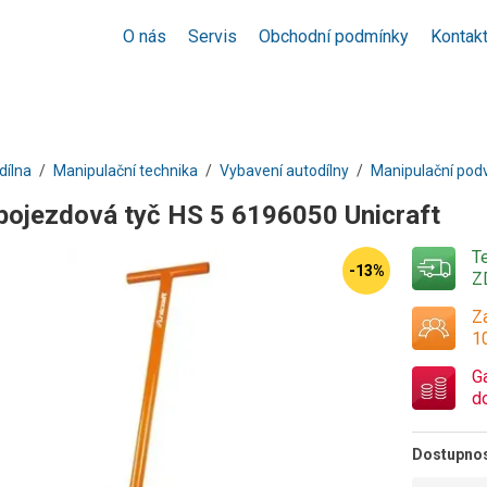
O nás
Servis
Obchodní podmínky
Kontak
dílna
Manipulační technika
Vybavení autodílny
Manipulační pod
pojezdová tyč HS 5 6196050 Unicraft
T
-13%
Z
Za
1
G
d
Dostupno