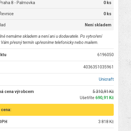
Praha 8 - Palmovka
0 ks
Řevnice
0 ks
klad
Není skladem
lně nemáme skladem a není ani u dodavatele. Po vytvoření
 Vám přesný termín upřesníme telefonicky nebo mailem.
ktu
6196050
4036351035961
Unicraft
ná cena výrobcem
5 310,91 Kč
Ušetříte
690,91 Kč
 cena:
 DPH
3 818 Kč