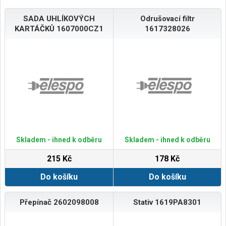
SADA UHLÍKOVÝCH
Odrušovací filtr
KARTÁČKŮ 1607000CZ1
1617328026
Skladem - ihned k odběru
Skladem - ihned k odběru
215 Kč
178 Kč
Do košíku
Do košíku
Přepínač 2602098008
Stativ 1619PA8301