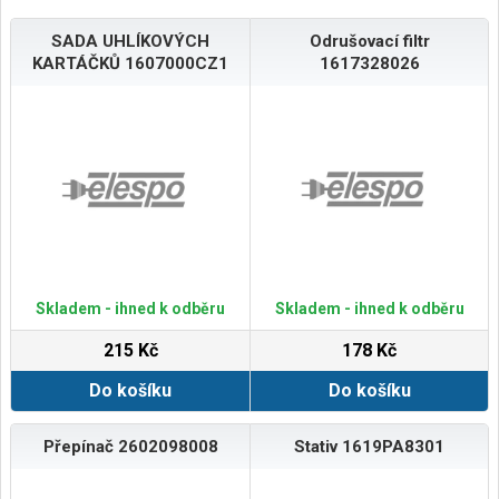
SADA UHLÍKOVÝCH
Odrušovací filtr
KARTÁČKŮ 1607000CZ1
1617328026
Skladem - ihned k odběru
Skladem - ihned k odběru
215 Kč
178 Kč
Do košíku
Do košíku
Přepínač 2602098008
Stativ 1619PA8301