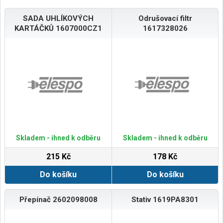
SADA UHLÍKOVÝCH
Odrušovací filtr
KARTÁČKŮ 1607000CZ1
1617328026
Skladem - ihned k odběru
Skladem - ihned k odběru
215 Kč
178 Kč
Do košíku
Do košíku
Přepínač 2602098008
Stativ 1619PA8301