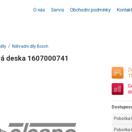
O nás
Servis
Obchodní podmínky
Kontak
díly
Náhradní díly Bosch
vá deska 1607000741
Za
1
G
d
Dostupno
Pobočka 
Pobočka 