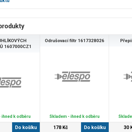
uktu
produkty
UHLÍKOVÝCH
Odrušovací filtr 1617328026
Přep
Ů 1607000CZ1
 ihned k odběru
Skladem - ihned k odběru
Sklade
Do košíku
178 Kč
Do košíku
30 