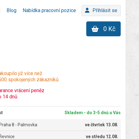
t
Blog
Nabídka pracovní pozice
Přihlásit se
0 Kč
koupilo již více než
500 spokojených zákazníků
arance vrácení peněz
o 14 dnů
st
Skladem - do 3-5 dnů u Vás
Praha 8 - Palmovka
ve
čtvrtek 13.08.
Řevnice
ve
středu 12.08.