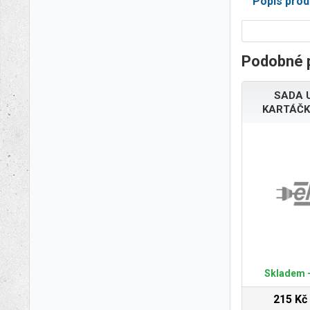
Popis prod
Podobné 
SADA 
KARTÁČK
Skladem -
215 Kč