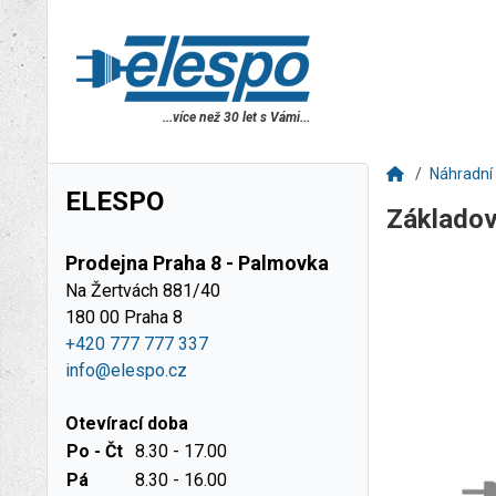
...více než 30 let s Vámi...
Náhradní 
ELESPO
Základo
Prodejna Praha 8 - Palmovka
Na Žertvách 881/40
180 00 Praha 8
+420 777 777 337
info@elespo.cz
Otevírací doba
Po - Čt
8.30 - 17.00
Pá
8.30 - 16.00