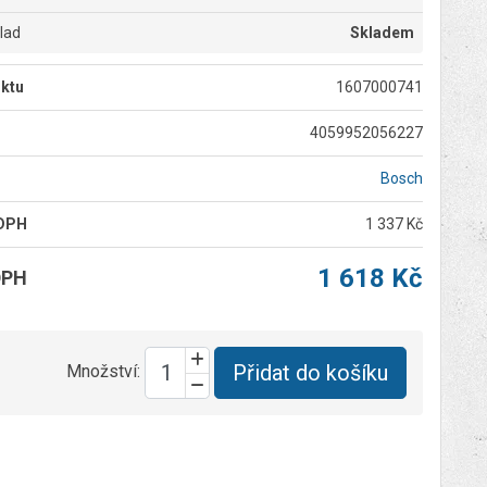
klad
Skladem
ktu
1607000741
4059952056227
Bosch
 DPH
1 337 Kč
1 618 Kč
DPH
Přidat do košíku
Množství: