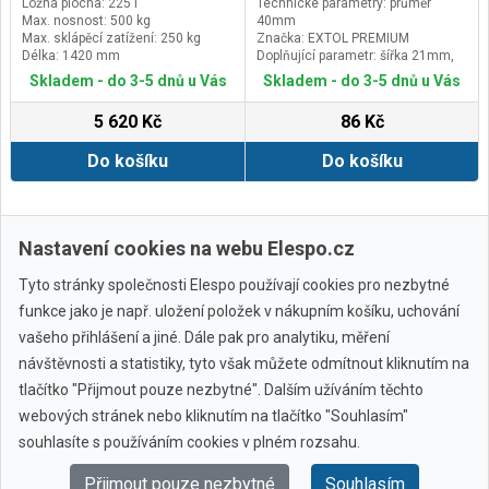
Ložná plocha: 225 l
Technické parametry: průměr
Max. nosnost: 500 kg
40mm
Max. sklápěcí zatížení: 250 kg
Značka: EXTOL PREMIUM
Délka: 1420 mm
Doplňující parametr: šířka 21mm,
nosnost max. 30kg/1ks, výška
Skladem - do 3-5 dnů u Vás
Skladem - do 3-5 dnů u Vás
včetně základny 60mm,rozměr
základny 60x43mm, rozteč děr
5 620 Kč
86 Kč
48x31mm(průměr 6mm)
Do košíku
Do košíku
Zobrazit další
Nastavení cookies na webu Elespo.cz
Tyto stránky společnosti Elespo používají cookies pro nezbytné
funkce jako je např. uložení položek v nákupním košíku, uchování
vašeho přihlášení a jiné. Dále pak pro analytiku, měření
návštěvnosti a statistiky, tyto však můžete odmítnout kliknutím na
tlačítko "Přijmout pouze nezbytné". Dalším užíváním těchto
webových stránek nebo kliknutím na tlačítko "Souhlasím"
Všechny značky
souhlasíte s používáním cookies v plném rozsahu.
Přijmout pouze nezbytné
Souhlasím
© 2010 - 2026 Elespo.cz