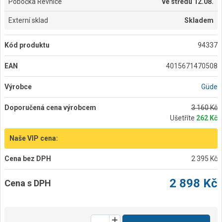
Pobočka Řevnice
ve
středu 12.08.
Externí sklad
Skladem
Kód produktu
94337
EAN
4015671470508
Výrobce
Güde
Doporučená cena výrobcem
3 160 Kč
Ušetříte
262 Kč
Naše VIP cena:
Cena bez DPH
2 395 Kč
2 898 Kč
Cena s DPH