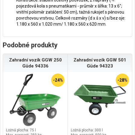
Konstrukce: stabilní ocelový podvozek, 2 nápravy (→
pojezdová kola s pneumatikami - průměr x šířka: 13 x 6";
vnitřní poloměr zatáčení: 50 cm), tažná rukojeť s pěnovou
povrchovou vrstvou. Celkové rozměry (d x š x v) s/bez oje:
1.180 x 560 x 1.020 mm/ 1.180 x 560 x 620 mm.
Podobné produkty
Zahradní vozík GGW 250
Zahradní vozík GGW 501
Güde 94336
Güde 94323
-24%
-28%
Ložná plocha: 75 l
Ložná plocha: 300 l
Max. nosnost: 250 kg
Max. nosnost: 500 kg