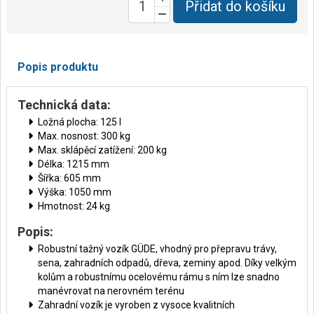
Přidat do košíku
Popis produktu
Technická data:
Ložná plocha: 125 l
Max. nosnost: 300 kg
Max. sklápěcí zatížení: 200 kg
Délka: 1215 mm
Šířka: 605 mm
Výška: 1050 mm
Hmotnost: 24 kg
Popis:
Robustní tažný vozík GÜDE, vhodný pro přepravu trávy,
sena, zahradních odpadů, dřeva, zeminy apod. Díky velkým
kolům a robustnímu ocelovému rámu s ním lze snadno
manévrovat na nerovném terénu
Zahradní vozík je vyroben z vysoce kvalitních