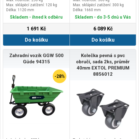
Max. sklápěcí zatížení: 120 kg
Max. sklápěcí zatížení: 300 kg
Délka: 1120 mm
Délka: 1660 mm
Skladem - ihned k odběru
Skladem - do 3-5 dnů u Vás
1 691 Kč
6 089 Kč
Do košíku
Do košíku
Zahradní vozík GGW 500
Kolečka pevná s pvc
Güde 94315
obručí, sada 2ks, průměr
40mm EXTOL PREMIUM
8856012
-28%