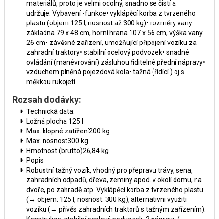
materiálů, proto je velmi odolný, snadno se čistí a
udržuje. Vybavení -funkce• vyklápěcí korba z tvrzeného
plastu (objem 125 l, nosnost až 300 kg)• rozměry vany:
základna 79 x 48 cm, horní hrana 107 x 56 cm, výška vany
26 cm• závěsné zařízení, umožňující připojení vozíku za
zahradní traktory• stabilní ocelový podvozek• snadné
ovládání (manévrování) zásluhou řiditelné přední nápravy•
vzduchem plněná pojezdová kola• tažná (řídící ) oj s
měkkou rukojetí
Rozsah dodávky:
Technická data:
Ložná plocha 125 l
Max. klopné zatížení200 kg
Max. nosnost300 kg
Hmotnost (brutto)26,84 kg
Popis:
Robustní tažný vozík, vhodný pro přepravu trávy, sena,
zahradních odpadů, dřeva, zeminy apod. v okolí domu, na
dvoře, po zahradě atp. Vyklápěcí korba z tvrzeného plastu
(→ objem: 125 l, nosnost: 300 kg), alternativní využití
vozíku (→ přívěs zahradních traktorů s tažným zařízením).