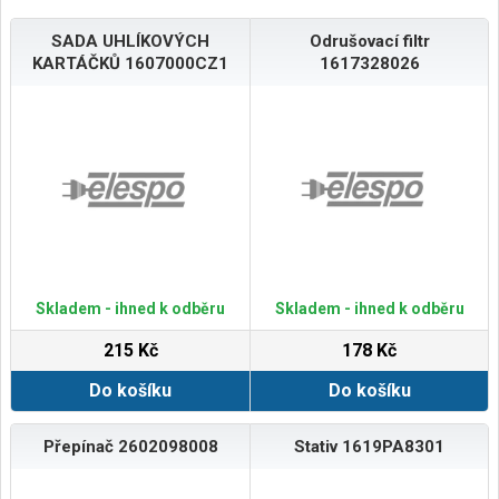
SADA UHLÍKOVÝCH
Odrušovací filtr
KARTÁČKŮ 1607000CZ1
1617328026
Skladem - ihned k odběru
Skladem - ihned k odběru
215 Kč
178 Kč
Do košíku
Do košíku
Přepínač 2602098008
Stativ 1619PA8301