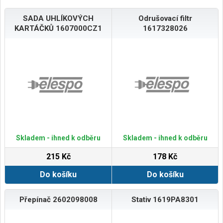
SADA UHLÍKOVÝCH
Odrušovací filtr
KARTÁČKŮ 1607000CZ1
1617328026
Skladem - ihned k odběru
Skladem - ihned k odběru
215 Kč
178 Kč
Do košíku
Do košíku
Přepínač 2602098008
Stativ 1619PA8301