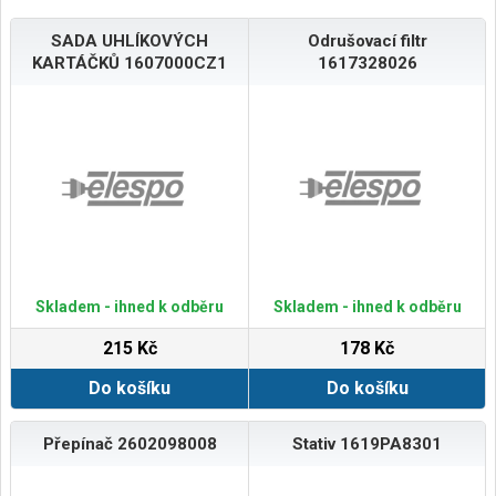
SADA UHLÍKOVÝCH
Odrušovací filtr
KARTÁČKŮ 1607000CZ1
1617328026
Skladem - ihned k odběru
Skladem - ihned k odběru
215 Kč
178 Kč
Do košíku
Do košíku
Přepínač 2602098008
Stativ 1619PA8301