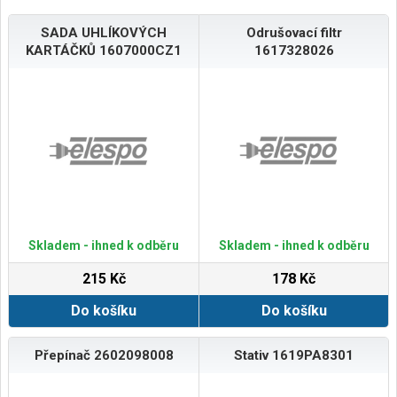
SADA UHLÍKOVÝCH
Odrušovací filtr
KARTÁČKŮ 1607000CZ1
1617328026
Skladem - ihned k odběru
Skladem - ihned k odběru
215 Kč
178 Kč
Do košíku
Do košíku
Přepínač 2602098008
Stativ 1619PA8301