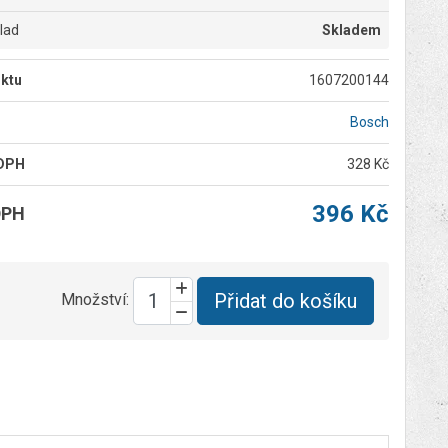
klad
Skladem
ktu
1607200144
Bosch
 DPH
328 Kč
396 Kč
DPH
Přidat do košíku
Množství: