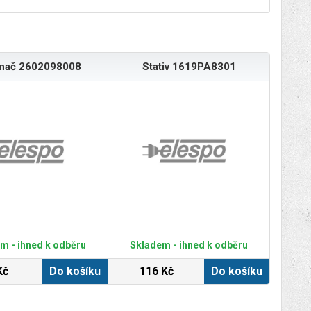
ínač 2602098008
Stativ 1619PA8301
m - ihned k odběru
Skladem - ihned k odběru
Kč
Do košíku
116 Kč
Do košíku