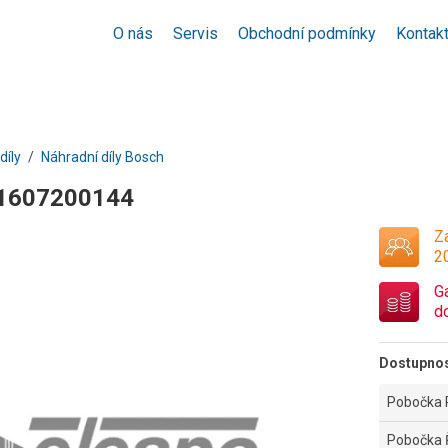
O nás
Servis
Obchodní podmínky
Kontak
díly
Náhradní díly Bosch
 1607200144
Za
2
G
d
Dostupno
Pobočka 
Pobočka 