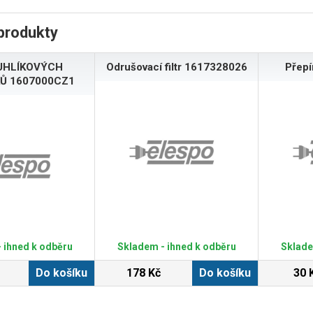
produkty
UHLÍKOVÝCH
Odrušovací filtr 1617328026
Přep
Ů 1607000CZ1
 ihned k odběru
Skladem - ihned k odběru
Sklade
Do košíku
178 Kč
Do košíku
30 