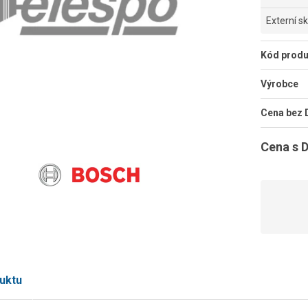
Externí s
Kód produ
Výrobce
Cena bez
Cena s 
uktu