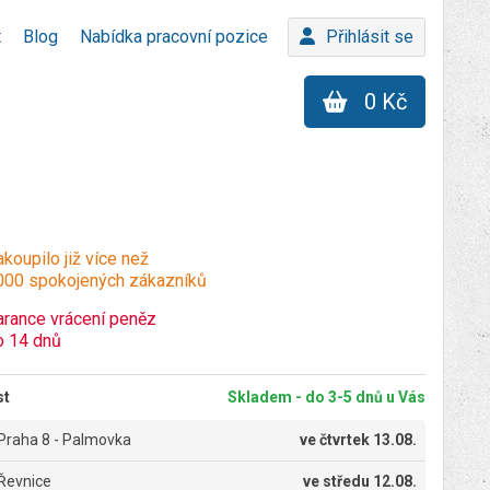
t
Blog
Nabídka pracovní pozice
Přihlásit se
0 Kč
koupilo již více než
000 spokojených zákazníků
arance vrácení peněz
o 14 dnů
st
Skladem - do 3-5 dnů u Vás
Praha 8 - Palmovka
ve
čtvrtek 13.08.
Řevnice
ve
středu 12.08.