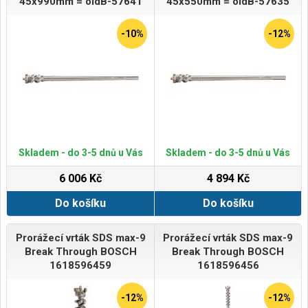
45x990mm = oldB-57641
45x550mm = oldB-57635
-10%
-12%
Skladem - do 3-5 dnů u Vás
Skladem - do 3-5 dnů u Vás
6 006 Kč
4 894 Kč
Do košíku
Do košíku
Prorážecí vrták SDS max-9
Prorážecí vrták SDS max-9
Break Through BOSCH
Break Through BOSCH
1618596459
1618596456
-12%
-12%