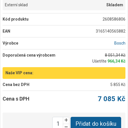
Externí sklad
Skladem
Kód produktu
2608586806
EAN
3165140565882
Výrobce
Bosch
Doporučená cena výrobcem
8 051,34 Kč
Ušetříte
966,34 Kč
Naše VIP cena:
Cena bez DPH
5 855 Kč
7 085 Kč
Cena s DPH
Přidat do košíku