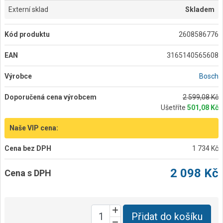
Externí sklad
Skladem
Kód produktu
2608586776
EAN
3165140565608
Výrobce
Bosch
Doporučená cena výrobcem
2 599,08 Kč
Ušetříte
501,08 Kč
Naše VIP cena:
Cena bez DPH
1 734 Kč
2 098 Kč
Cena s DPH
Přidat do košíku