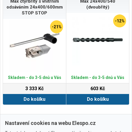
Max čtyřbřitý s vnitřním
Max 24x400/540
odsáváním 24x400/600mm
(dvoubřitý)
STOP STOP
-12%
-21%
Skladem - do 3-5 dnů u Vás
Skladem - do 3-5 dnů u Vás
3 333 Kč
603 Kč
Do košíku
Do košíku
Zobrazit další
Nastavení cookies na webu Elespo.cz