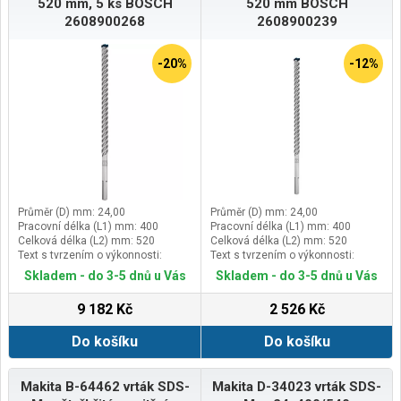
520 mm, 5 ks BOSCH
520 mm BOSCH
2608900268
2608900239
-20%
-12%
Průměr (D) mm: 24,00
Průměr (D) mm: 24,00
Pracovní délka (L1) mm: 400
Pracovní délka (L1) mm: 400
Celková délka (L2) mm: 520
Celková délka (L2) mm: 520
Text s tvrzením o výkonnosti:
Text s tvrzením o výkonnosti:
Vydrží až 3× déle než vrták Bosch
Vydrží až 3× déle než vrták Bosch
Skladem - do 3-5 dnů u Vás
Skladem - do 3-5 dnů u Vás
SDS max-4
SDS max-4
9 182 Kč
2 526 Kč
Do košíku
Do košíku
Makita B-64462 vrták SDS-
Makita D-34023 vrták SDS-