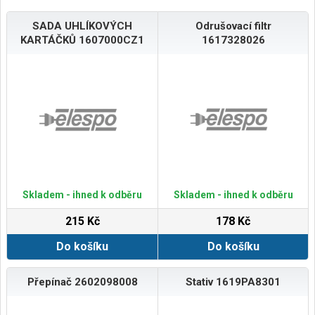
SADA UHLÍKOVÝCH
Odrušovací filtr
KARTÁČKŮ 1607000CZ1
1617328026
Skladem - ihned k odběru
Skladem - ihned k odběru
215 Kč
178 Kč
Do košíku
Do košíku
Přepínač 2602098008
Stativ 1619PA8301