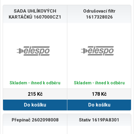
SADA UHLÍKOVÝCH
Odrušovací filtr
KARTÁČKŮ 1607000CZ1
1617328026
Skladem - ihned k odběru
Skladem - ihned k odběru
215 Kč
178 Kč
Do košíku
Do košíku
Přepínač 2602098008
Stativ 1619PA8301