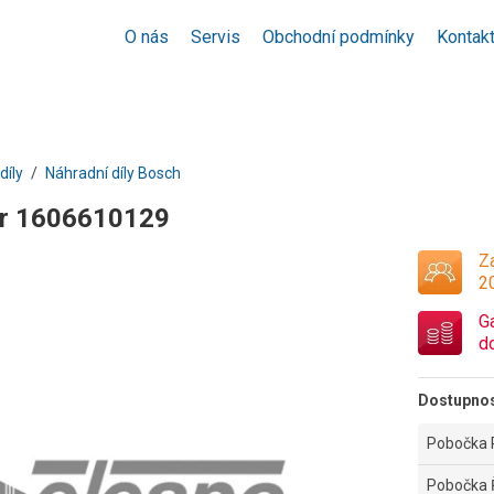
O nás
Servis
Obchodní podmínky
Kontak
díly
Náhradní díly Bosch
or 1606610129
Za
2
G
d
Dostupno
Pobočka 
Pobočka 