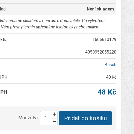
klad
Není skladem
lně nemáme skladem a není ani u dodavatele. Po vytvoření
 Vám přesný termín upřesníme telefonicky nebo mailem.
ktu
1606610129
4059952055220
Bosch
 DPH
40 Kč
48 Kč
DPH
Přidat do košíku
Množství: