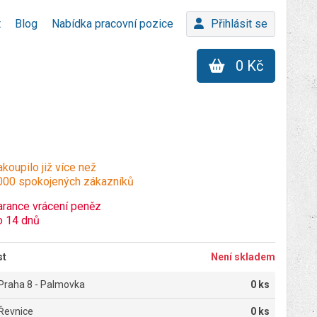
t
Blog
Nabídka pracovní pozice
Přihlásit se
0 Kč
koupilo již více než
000 spokojených zákazníků
arance vrácení peněz
o 14 dnů
st
Není skladem
Praha 8 - Palmovka
0 ks
Řevnice
0 ks