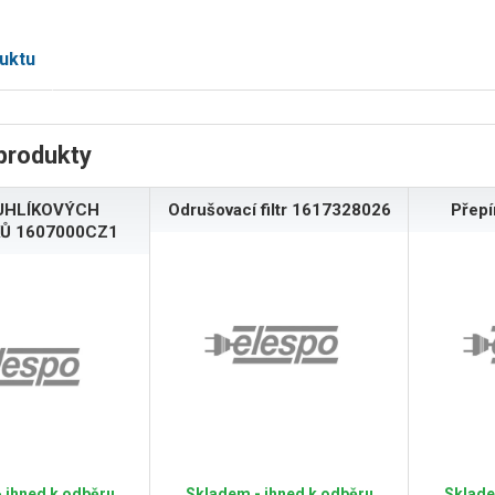
uktu
produkty
UHLÍKOVÝCH
Odrušovací filtr 1617328026
Přep
Ů 1607000CZ1
 ihned k odběru
Skladem - ihned k odběru
Sklade