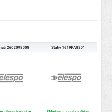
ínač 2602098008
Stativ 1619PA8301
m - ihned k odběru
Skladem - ihned k odběru