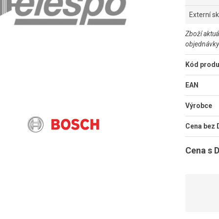
Externí s
Zboží aktuá
objednávky
Kód produ
EAN
Výrobce
Cena bez
Cena s 