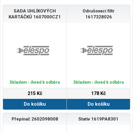
SADA UHLÍKOVÝCH
Odrušovací filtr
KARTÁČKŮ 1607000CZ1
1617328026
Skladem - ihned k odběru
Skladem - ihned k odběru
215 Kč
178 Kč
Do košíku
Do košíku
Přepínač 2602098008
Stativ 1619PA8301