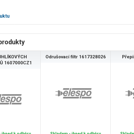
uktu
produkty
UHLÍKOVÝCH
Odrušovací filtr 1617328026
Přep
Ů 1607000CZ1
 ihned k odběru
Skladem - ihned k odběru
Sklade