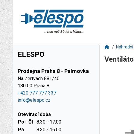
...více než 30 let s Vámi...
Náhradní 
ELESPO
Ventilát
Prodejna Praha 8 - Palmovka
Na Žertvách 881/40
180 00 Praha 8
+420 777 777 337
info@elespo.cz
Otevírací doba
Po - Čt
8.30 - 17.00
Pá
8.30 - 16.00