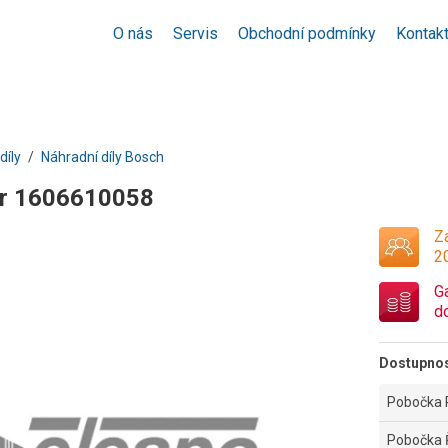
O nás
Servis
Obchodní podmínky
Kontak
díly
Náhradní díly Bosch
or 1606610058
Za
2
G
d
Dostupno
Pobočka 
Pobočka 