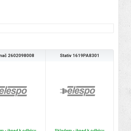
ínač 2602098008
Stativ 1619PA8301
m - ihned k odběru
Skladem - ihned k odběru