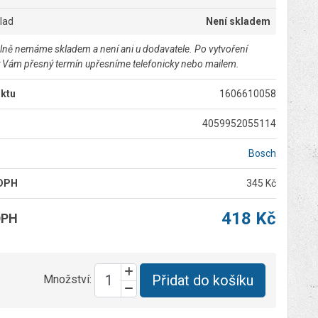
klad
Není skladem
lně nemáme skladem a není ani u dodavatele. Po vytvoření
 Vám přesný termín upřesníme telefonicky nebo mailem.
ktu
1606610058
4059952055114
Bosch
 DPH
345 Kč
418 Kč
DPH
Přidat do košíku
Množství: