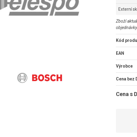
Externí s
Zboží aktuá
objednávky
Kód produ
EAN
Výrobce
Cena bez
Cena s 