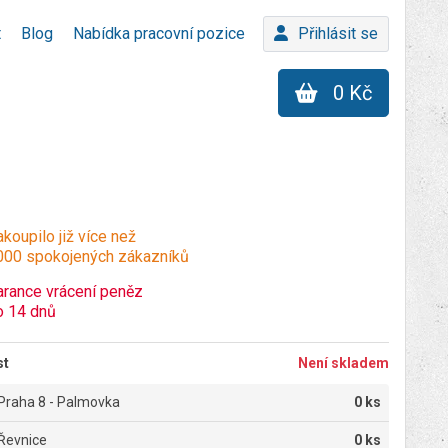
t
Blog
Nabídka pracovní pozice
Přihlásit se
0 Kč
koupilo již více než
000 spokojených zákazníků
arance vrácení peněz
o 14 dnů
st
Není skladem
Praha 8 - Palmovka
0 ks
Řevnice
0 ks