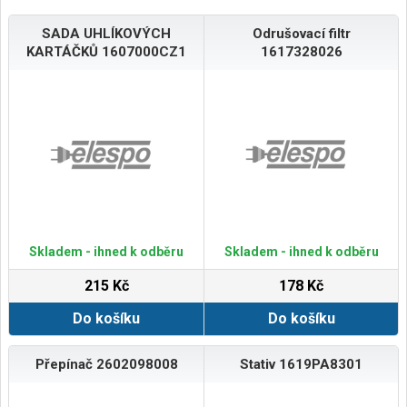
SADA UHLÍKOVÝCH
Odrušovací filtr
KARTÁČKŮ 1607000CZ1
1617328026
Skladem - ihned k odběru
Skladem - ihned k odběru
215 Kč
178 Kč
Do košíku
Do košíku
Přepínač 2602098008
Stativ 1619PA8301