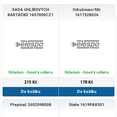
SADA UHLÍKOVÝCH
Odrušovací filtr
KARTÁČKŮ 1607000CZ1
1617328026
Skladem - ihned k odběru
Skladem - ihned k odběru
215 Kč
178 Kč
Do košíku
Do košíku
Přepínač 2602098008
Stativ 1619PA8301