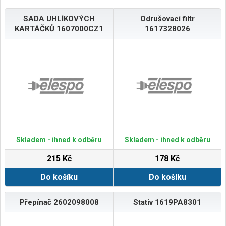
SADA UHLÍKOVÝCH
Odrušovací filtr
KARTÁČKŮ 1607000CZ1
1617328026
Skladem - ihned k odběru
Skladem - ihned k odběru
215 Kč
178 Kč
Do košíku
Do košíku
Přepínač 2602098008
Stativ 1619PA8301