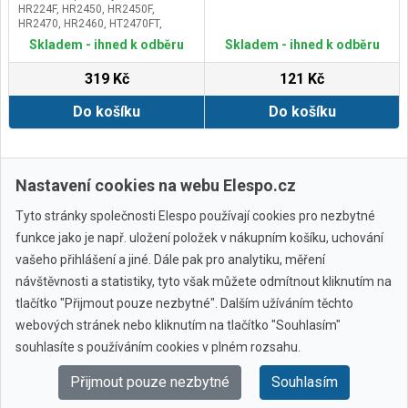
HR224F, HR2450, HR2450F,
HR2470, HR2460, HT2470FT,
HR2470T 4304, 4304T, 3405,
Skladem - ihned k odběru
Skladem - ihned k odběru
4305T, 4340CT, 4341CT, 4340FCT,
4350CT, 4350FCT, 4351CT,
319 Kč
121 Kč
4350FCT, 6310, 6408, 6807, 6821,
6823, 6824, 6824N, 6825, 6826,
Do košíku
Do košíku
6826N, 6827, 800, 8450, 8451,
9046, 910 BO4555, BO4556,
BO4565, BO4900V, BO4901,
BO5000, BO5001, BO6030
DA3010, DA3010F, DA3011,
Zobrazit další
Nastavení cookies na webu Elespo.cz
DA3011F, DP3003, DP4001,
DP4003, DP4010, DP4011 HP1500,
HP1501, HP1620, HP1620F,
Tyto stránky společnosti Elespo používají cookies pro nezbytné
HP1621, HP1621F, HP2030,
funkce jako je např. uložení položek v nákupním košíku, uchování
HP2031, HP2032, HP2033, HP2040,
HP2041, HP2042, HP2050,
vašeho přihlášení a jiné. Dále pak pro analytiku, měření
HP2050F, HP251, HP2051F,
návštěvnosti a statistiky, tyto však můžete odmítnout kliknutím na
HP2070, HP2070F, HP2071,
HP2071F, HR1830, HR2020,
tlačítko "Přijmout pouze nezbytné". Dalším užíváním těchto
HR2410, HR2430, HR2431,
webových stránek nebo kliknutím na tlačítko "Souhlasím"
Všechny značky
HR2432,JR1000FT, JS1300
souhlasíte s používáním cookies v plném rozsahu.
Přijmout pouze nezbytné
Souhlasím
© 2010 - 2026 Elespo.cz