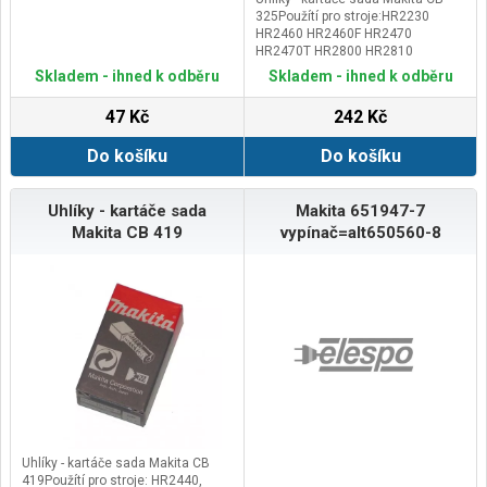
325Použítí pro stroje:HR2230
HR2460 HR2460F HR2470
HR2470T HR2800 HR2810
HR2810T HR2811F
Skladem - ihned k odběru
Skladem - ihned k odběru
HR2811FT9554NB 9555NB
9557NB 9558NB 9558PB 9564H
47 Kč
242 Kč
9565HGD0600 GD0601
Do košíku
Do košíku
Uhlíky - kartáče sada
Makita 651947-7
Makita CB 419
vypínač=alt650560-8
Uhlíky - kartáče sada Makita CB
419Použítí pro stroje: HR2440,