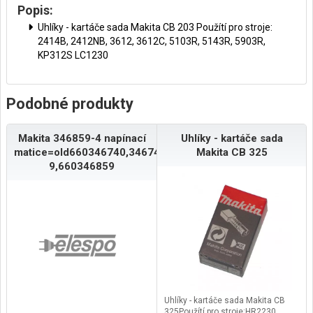
Popis:
Uhlíky - kartáče sada Makita CB 203 Použítí pro stroje:
2414B, 2412NB, 3612, 3612C, 5103R, 5143R, 5903R,
KP312S LC1230
Podobné produkty
Makita 346859-4 napínací
Uhlíky - kartáče sada
matice=old660346740,346740-
Makita CB 325
9,660346859
Uhlíky - kartáče sada Makita CB
325Použítí pro stroje:HR2230