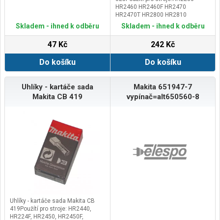
HR2460 HR2460F HR2470
HR2470T HR2800 HR2810
HR2810T HR2811F
Skladem - ihned k odběru
Skladem - ihned k odběru
HR2811FT9554NB 9555NB
9557NB 9558NB 9558PB 9564H
47 Kč
242 Kč
9565HGD0600 GD0601
Do košíku
Do košíku
Uhlíky - kartáče sada
Makita 651947-7
Makita CB 419
vypínač=alt650560-8
Uhlíky - kartáče sada Makita CB
419Použítí pro stroje: HR2440,
HR224F, HR2450, HR2450F,