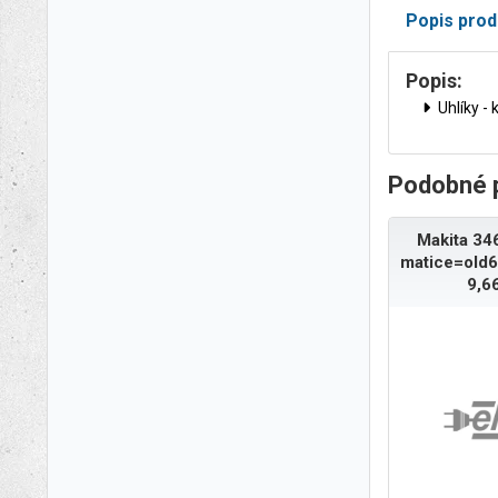
Popis prod
Popis:
Uhlíky -
Podobné 
Makita 34
matice=old
9,6