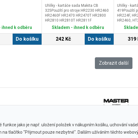
Uhlíky - kartáče sada Makita CB
Uhlíky - kar
325Použítí pro stroje:HR2230 HR2460
419Použítí p
HR2460F HR2470 HR2470T HR2800
HR224F, HR
HR2810 HR2810T HR2811F
HR2460, HT
HR2811FT9554NB 9555NB 9557NB
4304T, 3405
 ihned k odběru
Skladem - ihned k odběru
Sklade
9558NB 9558PB 9564H 9565HGD0600
4340FCT, 43
GD0601
4350FCT, 63
Do košíku
242 Kč
Do košíku
319 
6823, 6824,
6826N, 6827
910 BO4555
BO4900V, B
BO6030 DA3
Zobrazit další
DA3011F, D
DP4010, DP
HP1620, HP1
HP2030, HP
HP2040, HP
HP2050F, HP
HP2070F, HP
HR2020, HR
HR2432,JR1
 funkce jako je např. uložení položek v nákupním košíku, uchování vašeho
ím na tlačítko "Přijmout pouze nezbytné". Dalším užíváním těchto webový
Všechny značky