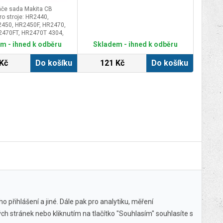
táče sada Makita CB
ro stroje: HR2440,
2450, HR2450F, HR2470,
2470FT, HR2470T 4304,
, 4305T, 4340CT, 4341CT,
m - ihned k odběru
Skladem - ihned k odběru
50CT, 4350FCT, 4351CT,
10, 6408, 6807, 6821,
Kč
Do košíku
121 Kč
Do košíku
 6824N, 6825, 6826,
, 800, 8450, 8451, 9046,
, BO4556, BO4565,
O4901, BO5000, BO5001,
010, DA3010F, DA3011,
P3003, DP4001, DP4003,
4011 HP1500, HP1501,
620F, HP1621, HP1621F,
2031, HP2032, HP2033,
2041, HP2042, HP2050,
251, HP2051F, HP2070,
2071, HP2071F, HR1830,
2410, HR2430, HR2431,
000FT, JS1300
 přihlášení a jiné. Dále pak pro analytiku, měření
ch stránek nebo kliknutím na tlačítko "Souhlasím" souhlasíte s