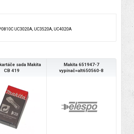
0, KP0810C UC3020A, UC3520A, UC4020A
 kartáče sada Makita
Makita 651947-7
CB 419
vypínač=alt650560-8