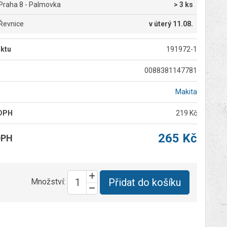
Praha 8 - Palmovka
> 3 ks
Řevnice
v
úterý 11.08.
ktu
191972-1
0088381147781
Makita
 DPH
219 Kč
265 Kč
DPH
Přidat do košíku
Množství: