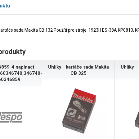
uktu
 kartáče sada Makita CB 132 Použítí pro stroje: 1923H ES-38A KP081
produkty
6859-4 napínací
Uhlíky - kartáče sada Makita
Uhlíky -
660346740,346740-
CB 325
60346859