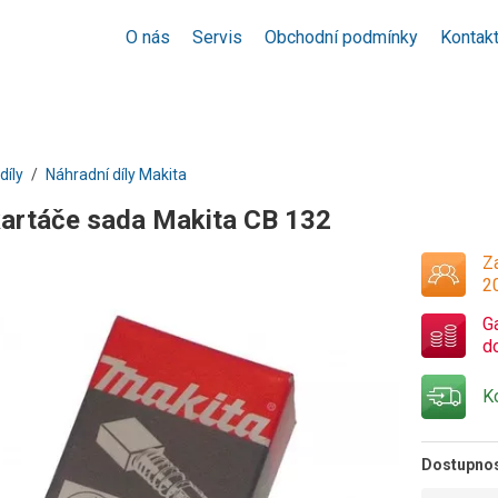
O nás
Servis
Obchodní podmínky
Kontak
díly
Náhradní díly Makita
 kartáče sada Makita CB 132
Za
2
G
d
K
Dostupno