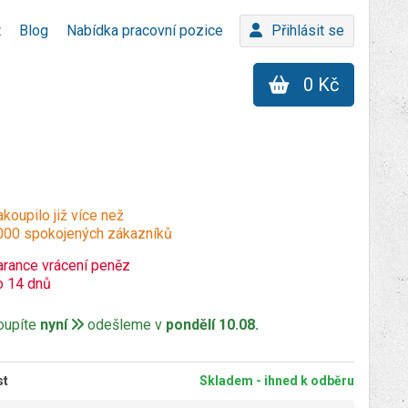
t
Blog
Nabídka pracovní pozice
Přihlásit se
0 Kč
koupilo již více než
000 spokojených zákazníků
arance vrácení peněz
o 14 dnů
oupíte
nyní
odešleme v
pondělí 10.08.
st
Skladem - ihned k odběru