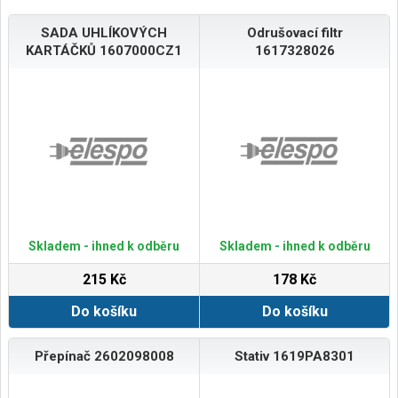
SADA UHLÍKOVÝCH
Odrušovací filtr
KARTÁČKŮ 1607000CZ1
1617328026
Skladem - ihned k odběru
Skladem - ihned k odběru
215 Kč
178 Kč
Do košíku
Do košíku
Přepínač 2602098008
Stativ 1619PA8301